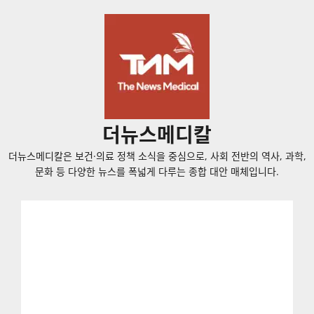
콘
텐
츠
로
바
로
가
더뉴스메디칼
기
더뉴스메디칼은 보건·의료 정책 소식을 중심으로, 사회 전반의 역사, 과학,
문화 등 다양한 뉴스를 폭넓게 다루는 종합 대안 매체입니다.