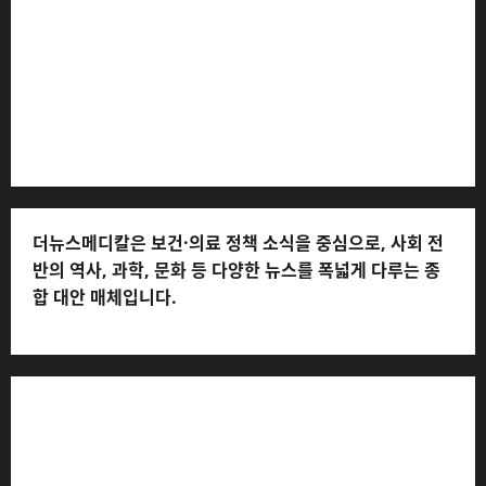
및 피해 접수: 010-6568-1728, musjang@naver.com
(담당자: 이로움) * 정정·반론보도 접수:
musjang@naver.com * 청소년보호책임자: 전해연 (연락
처: 010-2555-3526) * 개인정보관리책임자: 전해연 (연락
처: 010-2555-3526)
더뉴스메디칼은 보건·의료 정책 소식을 중심으로, 사회 전
반의 역사, 과학, 문화 등 다양한 뉴스를 폭넓게 다루는 종
합 대안 매체입니다.
저작권자© 더뉴스메디칼, 모든 콘텐츠는 저작권법의 보호
를 받으며, 무단 전재와 복사, 배포 등을 금합니다.