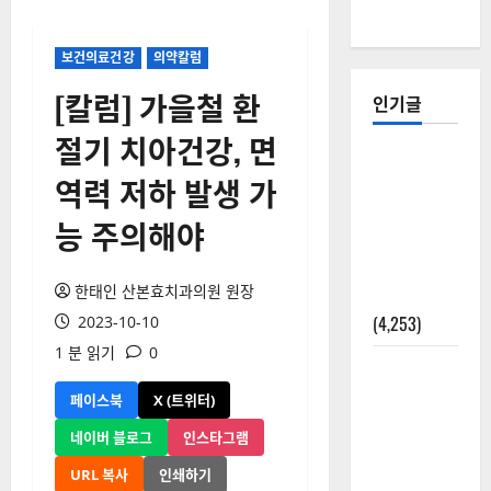
보건의료건강
의약칼럼
[칼럼] 가을철 환
인기글
절기 치아건강, 면
[칼럼] 갑상
역력 저하 발생 가
선암 세침
검사는 왜
능 주의해야
확률(위험
도)로만 나
한태인 산본효치과의원 원장
올까?
(4,253)
2023-10-10
1 분 읽기
0
외과수술
뒤 비행기
페이스북
X (트위터)
타지 말아
네이버 블로그
인스타그램
야 하는 2가
지 이유
URL 복사
인쇄하기