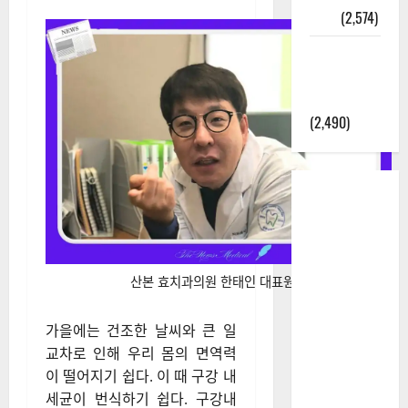
정보
(2,574)
라면에 식
초를 넣으
라고?
(2,490)
산본 효치과의원 한태인 대표원장
가을에는 건조한 날씨와 큰 일
교차로 인해 우리 몸의 면역력
이 떨어지기 쉽다. 이 때 구강 내
세균이 번식하기 쉽다. 구강내