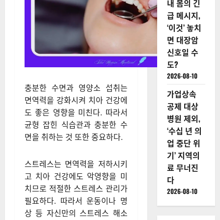
내 몸의 긴
급 메시지,
‘이것’ 놓치
면 대장암
신호일 수
도?
2026-08-10
충분한 수면과 영양소 섭취는
가업상속
면역력을 강화시켜 치아 건강에
공제 대상
도 좋은 영향을 미친다. 따라서
병원 제외,
균형 잡힌 식습관과 충분한 수
‘수십 년 의
면을 취하는 것 또한 중요하다.
업 중단 위
기’ 지역의
스트레스는 면역력을 저하시키
료 무너진
고 치아 건강에도 악영향을 미
다
치므로 적절한 스트레스 관리가
2026-08-10
필요하다. 따라서 운동이나 명
상 등 자신만의 스트레스 해소