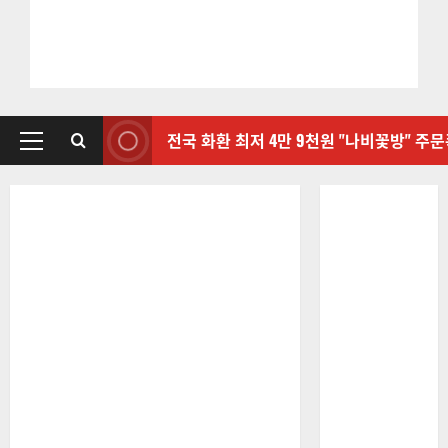
전국 화환 최저 4만 9천원 "나비꽃방" 주
기
본
메
뉴