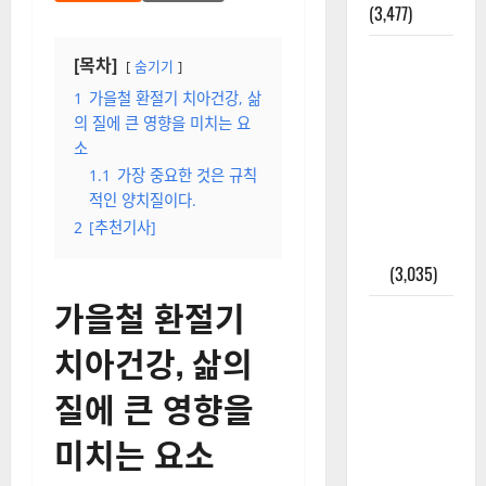
(3,477)
주민등록등
[목차]
숨기기
본 발급받
1
​가을철 환절기 치아건강, 삶
는 법과 활
의 질에 큰 영향을 미치는 요
용법 완벽
소
가이드 – 등
1.1
가장 중요한 것은 규칙
본·초본 차
적인 양치질이다.
이점까지
2
[추천기사]
한번에 해
결
(3,035)
​가을철 환절기
2025년 7월
대한민국에
치아건강, 삶의
오로라가
질에 큰 영향을
보인다? 정
말 볼 수 있
미치는 요소
을까? 놓치
면 후회할