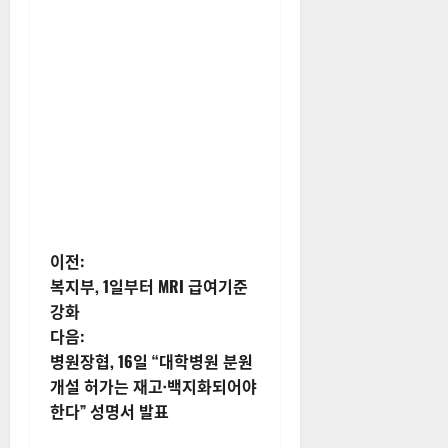
게
이전:
복지부, 1일부터 MRI 급여기준
시
강화
다음:
물
병원장협, 16일 “대학병원 분원
내
개설 허가는 재고·백지화되어야
한다” 성명서 발표
비