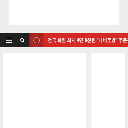
전국 화환 최저 4만 9천원 "나비꽃방" 주
기
본
메
뉴