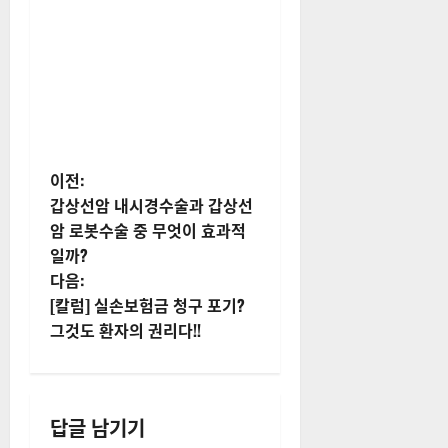
게
이전:
갑상선암 내시경수술과 갑상선
시
암 로봇수술 중 무엇이 효과적
일까?
물
다음:
내
[칼럼] 실손보험금 청구 포기?
그것도 환자의 권리다!!
비
게
답글 남기기
이