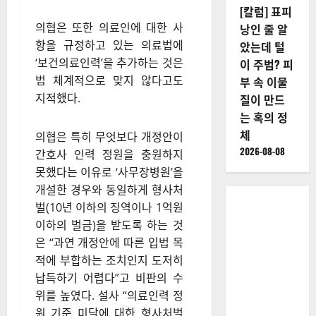
[칼럼] 표피
의협은 또한 의료인에 대한 사
낭인 줄 알
항을 규정하고 있는 의료법에
았는데 털
‘보건의료인력’을 추가하는 것은
이 주범? 피
법 체계적으로 맞지 않다고도
부 속 이물
지적했다.
질이 만드
는 혹의 정
체
의협은 특히 무엇보다 개정안이
2026-08-08
간호사 인력 정원을 충원하지
못했다는 이유로 ‘사무장병원’을
개설한 경우와 동일하게 형사처
벌(10년 이하의 징역이나 1억원
이하의 벌금)을 받도록 하는 것
은 “과연 개정안에 따른 입법 목
적에 부합하는 조치인지 도저히
납득하기 어렵다”고 비판의 수
위를 높였다. 설사 “의료인력 정
원 기준 미달에 대한 형사처벌