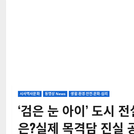
시사역사문화
동영상 News
생활‧환경‧안전‧문화‧심리
‘검은 눈 아이’ 도시 
은?실제 목격담 진실 공