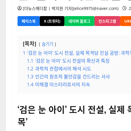
[더뉴스메디칼 | 박지원 기자](elice9975@naver.com)
2
페이스북
X (트위터)
네이버 블로그
인스타그램
UR
[목차]
숨기기
1
‘검은 눈 아이’ 도시 전설, 실제 목격담 진실 공방: 과학
1.1
‘검은 눈 아이’ 도시 전설의 확산과 특징
1.2
과학적 관점에서의 해석 시도
1.3
인간의 원초적 불안감을 건드리는 서사
1.4
미해결 미스터리로서의 지속
‘검은 눈 아이’ 도시 전설, 실제
목’