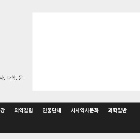
, 과학, 문
건강
의약칼럼
인물단체
시사역사문화
과학일반