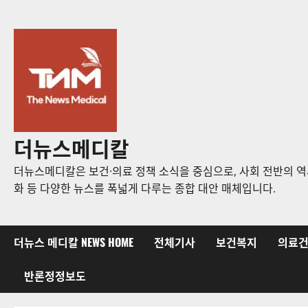
콘
텐
츠
로
바
로
가
기
더뉴스메디칼
더뉴스메디칼은 보건·의료 정책 소식을 중심으로, 사회 전반의 역사
화 등 다양한 뉴스를 폭넓게 다루는 종합 대안 매체입니다.
더뉴스 메디칼 NEWS HOME
전체기사
보건복지
의료
반론정정보도