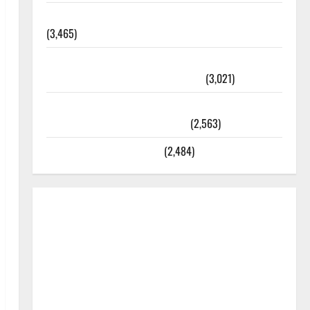
외과수술 뒤 비행기 타지 말아야 하는 2가지 이유
(3,465)
주민등록등본 발급받는 법과 활용법 완벽 가이드 –
등본·초본 차이점까지 한번에 해결
(3,021)
2025년 7월 대한민국에 오로라가 보인다? 정말 볼
수 있을까? 놓치면 후회할 정보
(2,563)
라면에 식초를 넣으라고?
(2,484)