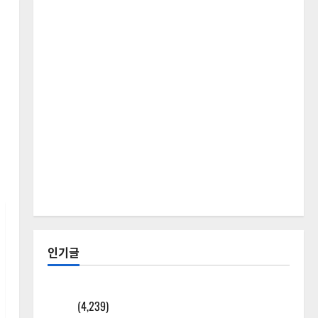
인기글
[칼럼] 갑상선암 세침검사는 왜 확률(위험도)로만 나
올까?
(4,239)