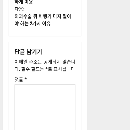
하게 이용
물
다음:
내
외과수술 뒤 비행기 타지 말아
야 하는 2가지 이유
비
게
답글 남기기
이
이메일 주소는 공개되지 않습니
션
다.
필수 필드는
*
로 표시됩니다
댓글
*