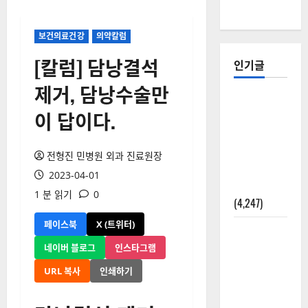
보건의료건강
의약칼럼
[칼럼] 담낭결석
인기글
제거, 담낭수술만
[칼럼] 갑상
이 답이다.
선암 세침
검사는 왜
확률(위험
전형진 민병원 외과 진료원장
도)로만 나
2023-04-01
올까?
1 분 읽기
0
(4,247)
페이스북
X (트위터)
외과수술
뒤 비행기
네이버 블로그
인스타그램
타지 말아
URL 복사
인쇄하기
야 하는 2가
지 이유