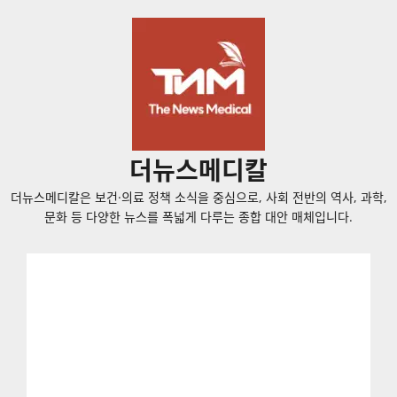
콘
텐
츠
로
바
로
가
더뉴스메디칼
기
더뉴스메디칼은 보건·의료 정책 소식을 중심으로, 사회 전반의 역사, 과학,
문화 등 다양한 뉴스를 폭넓게 다루는 종합 대안 매체입니다.