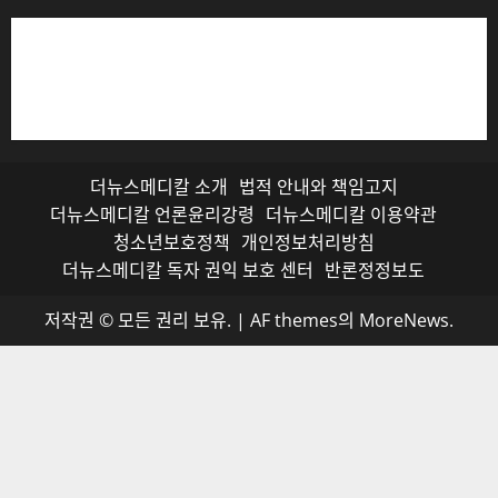
저작권자© 더뉴스메디칼, 모든 콘텐츠는 저작권법의 보호
를 받으며, 무단 전재와 복사, 배포 등을 금합니다.
더뉴스메디칼 소개
법적 안내와 책임고지
더뉴스메디칼 언론윤리강령
더뉴스메디칼 이용약관
청소년보호정책
개인정보처리방침
더뉴스메디칼 독자 권익 보호 센터
반론정정보도
저작권 © 모든 권리 보유.
|
AF themes의
MoreNews
.