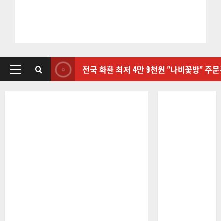
전국 화환 최저 4만 9천원 "나비꽃방" 주
기
본
메
뉴