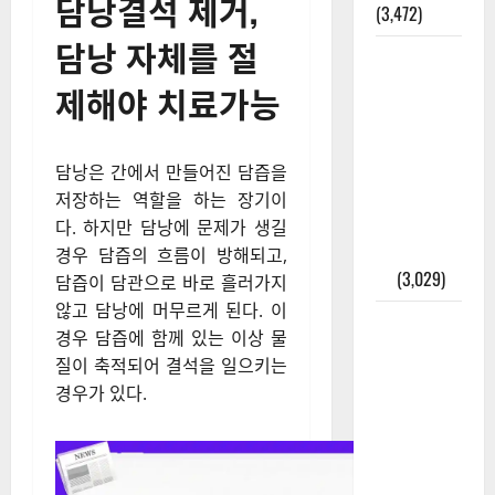
담낭결석 제거,
(3,472)
담낭 자체를 절
주민등록등
본 발급받
제해야 치료가능
는 법과 활
용법 완벽
가이드 – 등
담낭은 간에서 만들어진 담즙을
본·초본 차
저장하는 역할을 하는 장기이
이점까지
다. 하지만 담낭에 문제가 생길
한번에 해
경우 담즙의 흐름이 방해되고,
결
(3,029)
담즙이 담관으로 바로 흘러가지
않고 담낭에 머무르게 된다. 이
2025년 7월
경우 담즙에 함께 있는 이상 물
대한민국에
질이 축적되어 결석을 일으키는
오로라가
경우가 있다.​
보인다? 정
말 볼 수 있
을까? 놓치
면 후회할