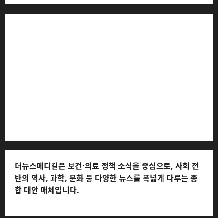
더뉴스메디칼 * 발행·편집인: 전해연 * 등록번호: 경기아
53559 (등록일: 2023.03.02) * 주소: 경기도 고양시 일산
서구 호수로 710 * 대표 전화: 031-815-9975 * 독자 불만
및 피해 접수: 010-6568-1728, musjang@naver.com
(담당자: 이로움) * 정정·반론보도 접수:
musjang@naver.com * 청소년보호책임자: 전해연 (연락
처: 010-2555-3526) * 개인정보관리책임자: 전해연 (연락
처: 010-2555-3526)
더뉴스메디칼은 보건·의료 정책 소식을 중심으로, 사회 전
반의 역사, 과학, 문화 등 다양한 뉴스를 폭넓게 다루는 종
합 대안 매체입니다.