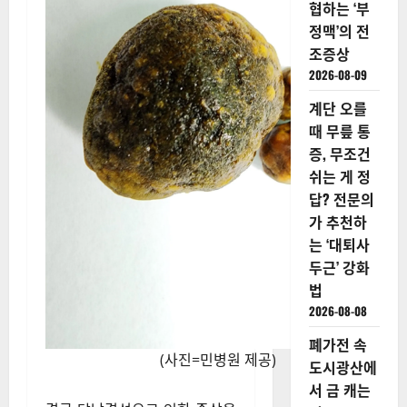
협하는 ‘부
정맥’의 전
조증상
2026-08-09
계단 오를
때 무릎 통
증, 무조건
쉬는 게 정
답? 전문의
가 추천하
는 ‘대퇴사
두근’ 강화
법
2026-08-08
폐가전 속
(사진=민병원 제공)
도시광산에
서 금 캐는