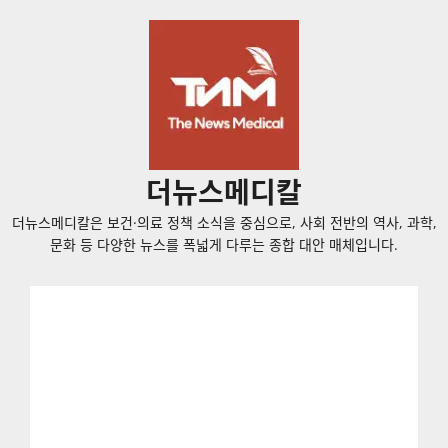
콘
텐
츠
로
바
로
가
더뉴스메디칼
기
더뉴스메디칼은 보건·의료 정책 소식을 중심으로, 사회 전반의 역사, 과학,
문화 등 다양한 뉴스를 폭넓게 다루는 종합 대안 매체입니다.