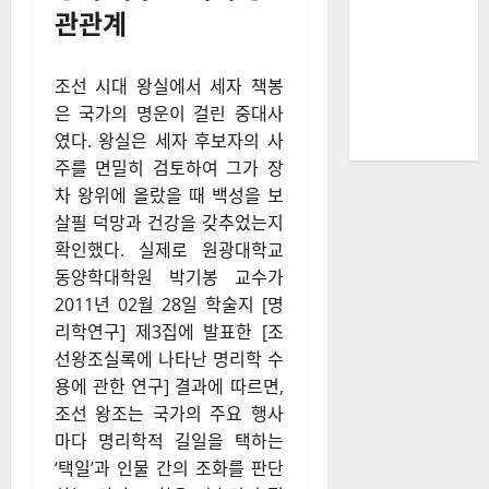
관관계
조선 시대 왕실에서 세자 책봉
은 국가의 명운이 걸린 중대사
였다. 왕실은 세자 후보자의 사
주를 면밀히 검토하여 그가 장
차 왕위에 올랐을 때 백성을 보
살필 덕망과 건강을 갖추었는지
확인했다. 실제로 원광대학교
동양학대학원 박기봉 교수가
2011년 02월 28일 학술지 [명
리학연구] 제3집에 발표한 [조
선왕조실록에 나타난 명리학 수
용에 관한 연구] 결과에 따르면,
조선 왕조는 국가의 주요 행사
마다 명리학적 길일을 택하는
‘택일’과 인물 간의 조화를 판단