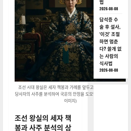
법
2026-08-08
담석증 수
술 후 설사,
‘이것’ 조절
하면 멈춘
다? 쓸개 없
는 사람의
식사법
2026-08-08
조선 시대 왕실은 세자 책봉과 가례를 앞두고 길일을 택하거나
당사자의 사주를 분석하여 국운의 안정을 도모했다.(사진=AI 생성
이미지)
조선 왕실의 세자 책
봉과 사주 분석의 상