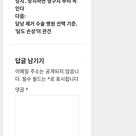
잉치’, 방치하면 영구치 뿌리 녹
물
인다
내
다음:
담낭 제거 수술 병원 선택 기준,
비
‘담도 손상’이 관건
게
이
답글 남기기
션
이메일 주소는 공개되지 않습니
다.
필수 필드는
*
로 표시됩니다
댓글
*