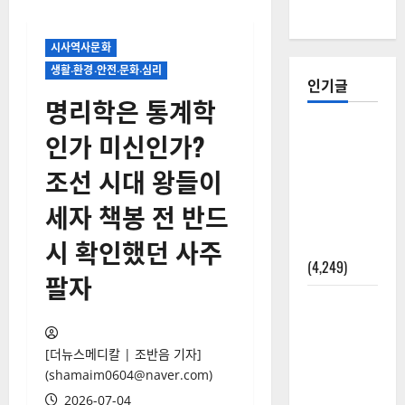
시사역사문화
생활‧환경‧안전‧문화‧심리
인기글
명리학은 통계학
[칼럼] 갑상
인가 미신인가?
선암 세침
조선 시대 왕들이
검사는 왜
확률(위험
세자 책봉 전 반드
도)로만 나
시 확인했던 사주
올까?
(4,249)
팔자
외과수술
뒤 비행기
타지 말아
[더뉴스메디칼 | 조반음 기자]
야 하는 2가
(shamaim0604@naver.com)
지 이유
2026-07-04