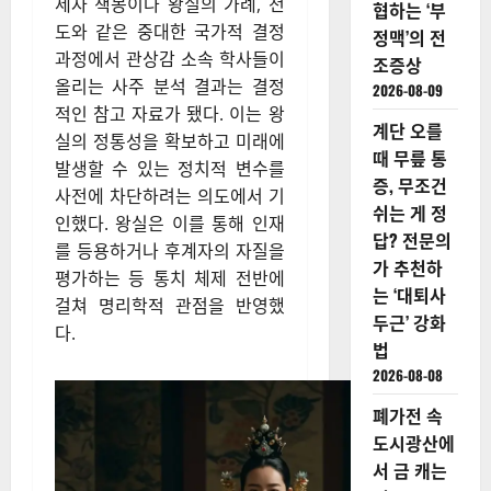
세자 책봉이나 왕실의 가례, 천
협하는 ‘부
도와 같은 중대한 국가적 결정
정맥’의 전
과정에서 관상감 소속 학사들이
조증상
올리는 사주 분석 결과는 결정
2026-08-09
적인 참고 자료가 됐다. 이는 왕
계단 오를
실의 정통성을 확보하고 미래에
때 무릎 통
발생할 수 있는 정치적 변수를
증, 무조건
사전에 차단하려는 의도에서 기
쉬는 게 정
인했다. 왕실은 이를 통해 인재
답? 전문의
를 등용하거나 후계자의 자질을
가 추천하
평가하는 등 통치 체제 전반에
는 ‘대퇴사
걸쳐 명리학적 관점을 반영했
두근’ 강화
다.
법
2026-08-08
폐가전 속
도시광산에
서 금 캐는