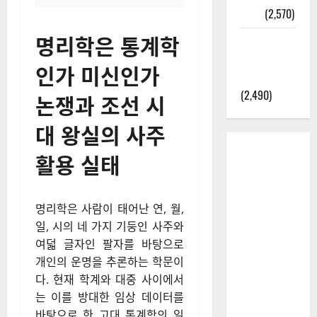
정보
(2,570)
명리학은 통계학
라면에 식
초를 넣으
인가 미신인가
라고?
(2,490)
논쟁과 조선 시
대 왕실의 사주
활용 실태
명리학은 사람이 태어난 연, 월,
일, 시의 네 가지 기둥인 사주와
여덟 글자인 팔자를 바탕으로
개인의 운명을 추론하는 학문이
다. 현재 학계와 대중 사이에서
는 이를 방대한 임상 데이터를
바탕으로 한 고대 통계학의 일