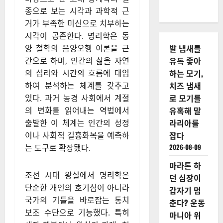
종으로 보는 시각과 과학적 근
거가 부족한 미신으로 치부하는
시각이 공존한다. 명리학은 동
발 냄새를
양 철학의 음양오행 이론을 근
유독 좋아
간으로 하며, 인간의 삶을 자연
하는 모기,
의 섭리와 시간의 흐름에 대입
치즈 냄새
하여 분석하는 체계를 갖추고
로 모기를
있다. 과거 농경 사회에서 계절
유혹해 말
의 변화를 읽어내는 역법에서
라리아를
출발한 이 체계는 인간의 성정
잡다
이나 사회적 길흉화복을 예측하
2026-08-09
는 도구로 확장됐다.
마라톤 하
조선 시대 왕실에서 명리학은
던 심장이
단순한 개인의 호기심이 아니라
갑자기 멈
국가의 기틀을 바로잡는 통치
춘다? 운동
보조 수단으로 기능했다. 특히
마니아 위