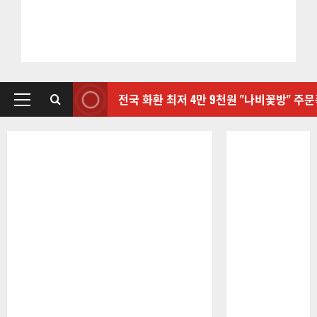
전국 화환 최저 4만 9천원 "나비꽃방" 주
기
본
메
뉴