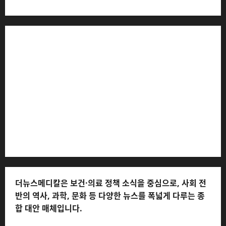
더뉴스메디칼 * 발행·편집인: 전해연 * 등록번호: 경기아
53559 (등록일: 2023.03.02) * 주소: 경기도 고양시 일산
서구 호수로 710 * 대표 전화: 031-815-9975 * 독자 불만
및 피해 접수: 010-6568-1728, musjang@naver.com
(담당자: 이로움) * 정정·반론보도 접수:
musjang@naver.com * 청소년보호책임자: 전해연 (연락
처: 010-2555-3526) * 개인정보관리책임자: 전해연 (연락
처: 010-2555-3526)
더뉴스메디칼은 보건·의료 정책 소식을 중심으로, 사회 전
반의 역사, 과학, 문화 등 다양한 뉴스를 폭넓게 다루는 종
합 대안 매체입니다.