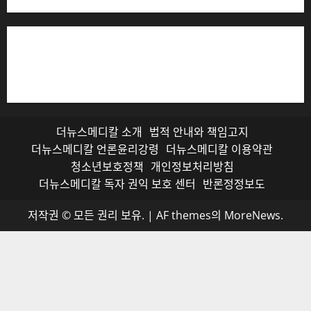
저작권자© 더뉴스메디칼, 모든 콘텐츠는 저작권법의 보호
를 받으며, 무단 전재와 복사, 배포 등을 금합니다.
더뉴스메디칼 소개
법적 안내와 책임고지
더뉴스메디칼 언론윤리강령
더뉴스메디칼 이용약관
청소년보호정책
개인정보처리방침
더뉴스메디칼 독자 권익 보호 센터
반론정정보도
저작권 © 모든 권리 보유.
|
AF themes의
MoreNews
.