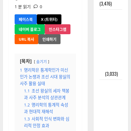
(3,476)
1 분 읽기
0
주민등록등
페이스북
X (트위터)
본 발급받
는 법과 활
네이버 블로그
인스타그램
용법 완벽
URL 복사
인쇄하기
가이드 – 등
본·초본 차
이점까지
[목차]
숨기기
한번에 해
1
명리학은 통계학인가 미신
결
(3,033)
인가 논쟁과 조선 시대 왕실의
사주 활용 실태
2025년 7월
1.1
조선 왕실의 세자 책봉
대한민국에
과 사주 분석의 상관관계
오로라가
1.2
명리학의 통계적 속성
보인다? 정
과 현대적 재해석
말 볼 수 있
1.3
사회적 인식 변화와 심
을까? 놓치
리적 안정 효과
면 후회할