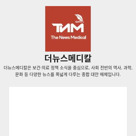
콘
텐
츠
로
바
로
가
더뉴스메디칼
기
더뉴스메디칼은 보건·의료 정책 소식을 중심으로, 사회 전반의 역사, 과학,
문화 등 다양한 뉴스를 폭넓게 다루는 종합 대안 매체입니다.