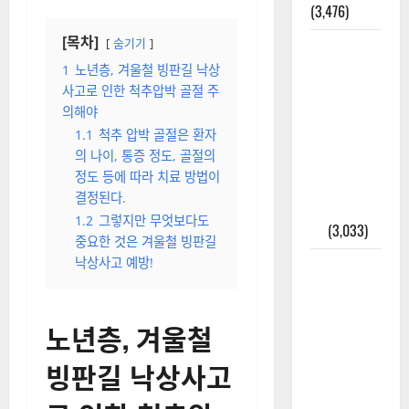
(3,476)
[목차]
숨기기
주민등록등
본 발급받
1
노년층, 겨울철 빙판길 낙상
사고로 인한 척추압박 골절 주
는 법과 활
의해야
용법 완벽
1.1
척추 압박 골절은 환자
가이드 – 등
의 나이, 통증 정도, 골절의
본·초본 차
정도 등에 따라 치료 방법이
이점까지
결정된다.
한번에 해
1.2
그렇지만 무엇보다도
결
(3,033)
중요한 것은 겨울철 빙판길
낙상사고 예방!
2025년 7월
대한민국에
오로라가
노년층, 겨울철
보인다? 정
말 볼 수 있
빙판길 낙상사고
을까? 놓치
면 후회할