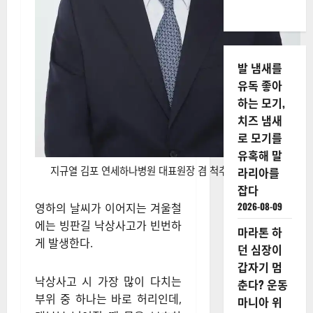
발 냄새를
유독 좋아
하는 모기,
치즈 냄새
로 모기를
유혹해 말
지규열 김포 연세하나병원 대표원장 겸 척추비수술 센터장
라리아를
잡다
2026-08-09
영하의 날씨가 이어지는 겨울철
에는 빙판길 낙상사고가 빈번하
마라톤 하
게 발생한다.
던 심장이
갑자기 멈
낙상사고 시 가장 많이 다치는
춘다? 운동
부위 중 하나는 바로 허리인데,
마니아 위