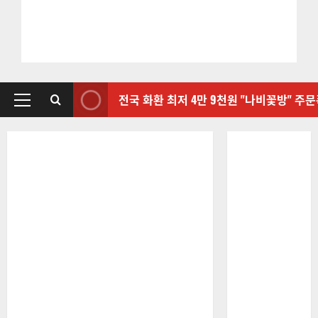
전국 화환 최저 4만 9천원 "나비꽃방" 주
기
본
메
뉴