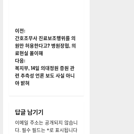
게
이전:
간호조무사 진료보조행위를 의
시
원만 허용한다고? 병원장협, 의
료현실 몰이해
물
다음:
내
복지부, 14일 의대정원 증원 관
련 추측성 언론 보도 사실 아니
비
야 밝혀
게
이
답글 남기기
션
이메일 주소는 공개되지 않습니
다.
필수 필드는
*
로 표시됩니다