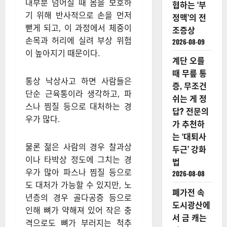
대부분 넘어질 때 몸을 보호하
협하는 ‘부
기 위해 반사적으로 손을 먼저
정맥’의 전
뻗게 되고, 이 과정에서 체중이
조증상
손목과 허리에 실려 부상 위험
2026-08-09
이 높아지기 때문이다.
계단 오를
때 무릎 통
통상 낙상사고 하면 사람들은
증, 무조건
단순 근육통이라 생각하고, 파
쉬는 게 정
스나 찜질 등으로 대처하는 경
답? 전문의
우가 많다.
가 추천하
는 ‘대퇴사
물론 젊은 사람의 경우 찰과상
두근’ 강화
이나 타박상 정도에 그치는 경
법
우가 많아 파스나 찜질 등으로
2026-08-08
도 대처가 가능할 수 있지만, 노
폐가전 속
년층의 경우 골다공증 등으로
도시광산에
인해 뼈가 약해져 있어 작은 충
서 금 캐는
격으로도 뼈가 부러지는 척추