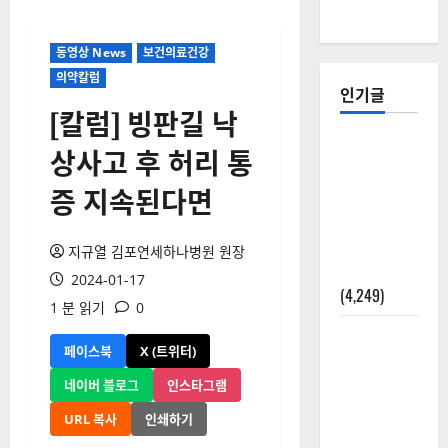
동영상 News
보건의료건강
의약칼럼
인기글
[칼럼] 빙판길 낙
[칼럼] 갑상
상사고 후 허리 통
선암 세침
증 지속된다면
검사는 왜
확률(위험
도)로만 나
지규열 김포연세하나병원 원장
올까?
2024-01-17
(4,249)
1 분 읽기
0
외과수술
페이스북
X (트위터)
뒤 비행기
타지 말아
네이버 블로그
인스타그램
야 하는 2가
URL 복사
인쇄하기
지 이유