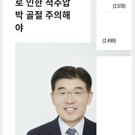
로 인한 척추압
정보
(2,570)
박 골절 주의해
라면에 식
야
초를 넣으
라고?
(2,490)