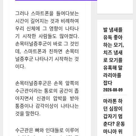
그러나 스마트폰을 들여다보는
시간이 길어지는 것과 비례하여
우리 신체에 그 영향이 나타나
발 냄새를
기 시작한 사람들도 많아졌다.
유독 좋아
손목터널증후군이 바로 그 것인
하는 모기,
데, 스마트폰과 친하면 손목터
치즈 냄새
널증후군 나타나기 시작하는 것
로 모기를
이다.
유혹해 말
라리아를
잡다
손목터널증후군은 손목 앞쪽의
2026-08-09
수근관이라는 통로의 공간이 좁
아지면서 신경이 압박을 받아
마라톤 하
통증이나 감각이상이 나타나는
던 심장이
것을 말한다.​
갑자기 멈
춘다? 운동
수근관은 뼈와 인대들로 이루어
마니아 위