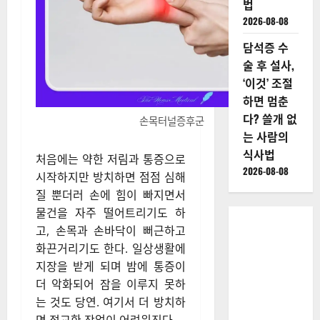
법
2026-08-08
담석증 수
술 후 설사,
‘이것’ 조절
하면 멈춘
다? 쓸개 없
손목터널증후군
는 사람의
식사법
처음에는 약한 저림과 통증으로
2026-08-08
시작하지만 방치하면 점점 심해
질 뿐더러 손에 힘이 빠지면서
물건을 자주 떨어트리기도 하
고, 손목과 손바닥이 뻐근하고
화끈거리기도 한다. 일상생활에
지장을 받게 되며 밤에 통증이
더 악화되어 잠을 이루지 못하
는 것도 당연. 여기서 더 방치하