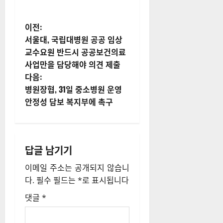
게
이전:
서울대, 국립대병원 공공 임상
시
교수요원 반드시 공공보건의료
사업만을 담당해야 의견 제출
물
다음:
내
병원장협, 31일 중소병원 운영
안정성 담보 복지부에 촉구
비
게
답글 남기기
이
이메일 주소는 공개되지 않습니
션
다.
필수 필드는
*
로 표시됩니다
댓글
*