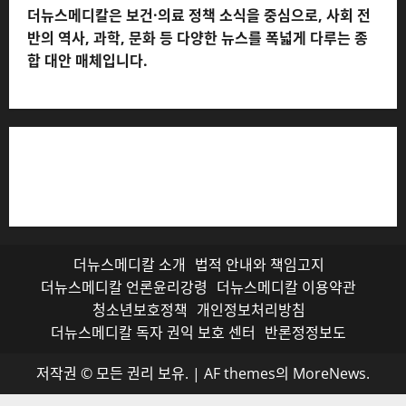
더뉴스메디칼은 보건·의료 정책 소식을 중심으로, 사회 전
반의 역사, 과학, 문화 등 다양한 뉴스를 폭넓게 다루는 종
합 대안 매체입니다.
저작권자© 더뉴스메디칼, 모든 콘텐츠는 저작권법의 보호
를 받으며, 무단 전재와 복사, 배포 등을 금합니다.
더뉴스메디칼 소개
법적 안내와 책임고지
더뉴스메디칼 언론윤리강령
더뉴스메디칼 이용약관
청소년보호정책
개인정보처리방침
더뉴스메디칼 독자 권익 보호 센터
반론정정보도
저작권 © 모든 권리 보유.
|
AF themes의
MoreNews
.