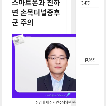
스마트폰과 친하
(3,476)
면 손목터널증후
주민등록등
본 발급받
군 주의
는 법과 활
용법 완벽
가이드 – 등
본·초본 차
이점까지
한번에 해
결
(3,033)
2025년 7월
대한민국에
오로라가
보인다? 정
말 볼 수 있
을까? 놓치
신영태 제주 자연주의의원 원장
면 후회할