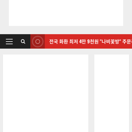
전국 화환 최저 4만 9천원 "나비꽃방" 주
기
본
메
뉴