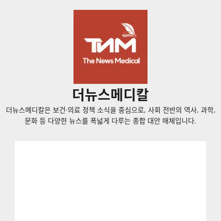
콘
텐
츠
로
바
로
가
더뉴스메디칼
기
더뉴스메디칼은 보건·의료 정책 소식을 중심으로, 사회 전반의 역사, 과학,
문화 등 다양한 뉴스를 폭넓게 다루는 종합 대안 매체입니다.