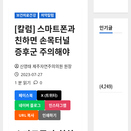
보건의료건강
의약칼럼
[칼럼] 스마트폰과
인기글
친하면 손목터널
[칼럼] 갑상
증후군 주의해야
선암 세침
검사는 왜
확률(위험
신영태 제주자연주의의원 원장
도)로만 나
2023-07-27
올까?
1 분 읽기
0
(4,249)
페이스북
X (트위터)
외과수술
뒤 비행기
네이버 블로그
인스타그램
타지 말아
URL 복사
인쇄하기
야 하는 2가
지 이유