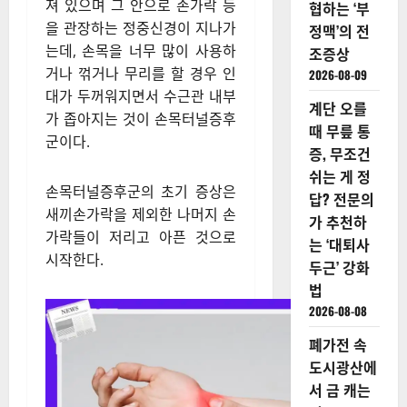
져 있으며 그 안으로 손가락 등
협하는 ‘부
을 관장하는 정중신경이 지나가
정맥’의 전
는데, 손목을 너무 많이 사용하
조증상
거나 꺾거나 무리를 할 경우 인
2026-08-09
대가 두꺼워지면서 수근관 내부
계단 오를
가 좁아지는 것이 손목터널증후
때 무릎 통
군이다.​
증, 무조건
쉬는 게 정
손목터널증후군의 초기 증상은
답? 전문의
새끼손가락을 제외한 나머지 손
가 추천하
가락들이 저리고 아픈 것으로
는 ‘대퇴사
시작한다.
두근’ 강화
법
2026-08-08
폐가전 속
도시광산에
서 금 캐는