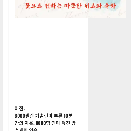
게
이전:
6000갤런 가솔린이 부른 10분
시
간의 지옥, 8000명 인파 덮친 방
수제의 역습