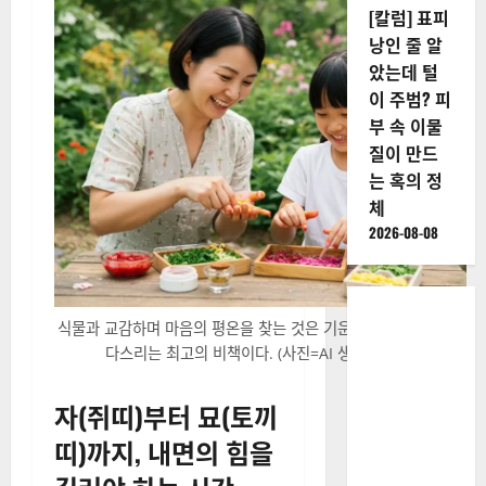
[칼럼] 표피
낭인 줄 알
았는데 털
이 주범? 피
부 속 이물
질이 만드
는 혹의 정
체
2026-08-08
식물과 교감하며 마음의 평온을 찾는 것은 기운이 강한 날에 운을
다스리는 최고의 비책이다. (사진=AI 생성 이미지)
자(쥐띠)부터 묘(토끼
띠)까지, 내면의 힘을