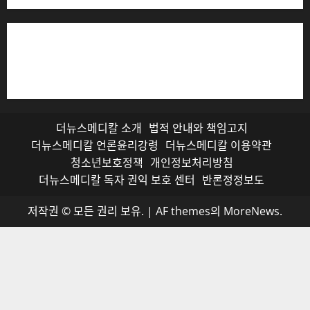
저작권자© 더뉴스메디칼, 모든 콘텐츠는 저작권법의 보호
를 받으며, 무단 전재와 복사, 배포 등을 금합니다.
더뉴스메디칼 소개
법적 안내와 책임고지
더뉴스메디칼 언론윤리강령
더뉴스메디칼 이용약관
청소년보호정책
개인정보처리방침
더뉴스메디칼 독자 권익 보호 센터
반론정정보도
저작권 © 모든 권리 보유.
|
AF themes의
MoreNews
.