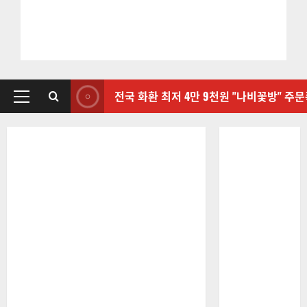
전국 화환 최저 4만 9천원 "나비꽃방" 주
기
본
메
뉴