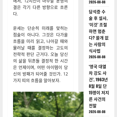
에서, 12지신이 마주할 운명의
2026-08-08
결은 각기 다른 방향으로 흐른
담석증 수
다.
술 후 설사,
‘이것’ 조절
운세는 단순히 미래를 맞히는
하면 멈춘
점술이 아니다. 그것은 다가올
다? 쓸개 없
흐름을 미리 읽고, 나아갈 때와
는 사람의
물러날 때를 결정하는 고도의
식사법
전략적 판단 근거다. 오늘 당신
2026-08-08
의 삶을 뒤흔들 결정적 한 시간
‘영국 대열
은 언제이며, 어떤 아이템이 당
차 강도 사
신의 방패가 되어줄 것인가. 12
건’, 1963년
가지 띠의 흐름을 알아보자.
8월 8일 단
15명이 저지
른 사건의
전말
2026-08-08