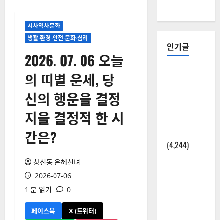
시사역사문화
생활‧환경‧안전‧문화‧심리
인기글
2026. 07. 06 오늘
[칼럼] 갑상
의 띠별 운세, 당
선암 세침
신의 행운을 결정
검사는 왜
확률(위험
지을 결정적 한 시
도)로만 나
간은?
올까?
(4,244)
창신동 은혜신녀
외과수술
2026-07-06
뒤 비행기
타지 말아
1 분 읽기
0
야 하는 2가
페이스북
X (트위터)
지 이유