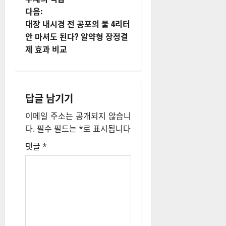
물
다음:
내
대장 내시경 전 공포의 물 4리터
안 마셔도 된다? 알약형 장정결
비
제 효과 비교
게
이
답글 남기기
션
이메일 주소는 공개되지 않습니
다.
필수 필드는
*
로 표시됩니다
댓글
*