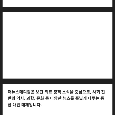
더뉴스메디칼 * 발행·편집인: 전해연 * 등록번호: 경기아
53559 (등록일: 2023.03.02) * 주소: 경기도 고양시 일산
서구 호수로 710 * 대표 전화: 031-815-9975 * 독자 불만
및 피해 접수: 010-6568-1728, musjang@naver.com
(담당자: 이로움) * 정정·반론보도 접수:
musjang@naver.com * 청소년보호책임자: 전해연 (연락
처: 010-2555-3526) * 개인정보관리책임자: 전해연 (연락
처: 010-2555-3526)
더뉴스메디칼은 보건·의료 정책 소식을 중심으로, 사회 전
반의 역사, 과학, 문화 등 다양한 뉴스를 폭넓게 다루는 종
합 대안 매체입니다.