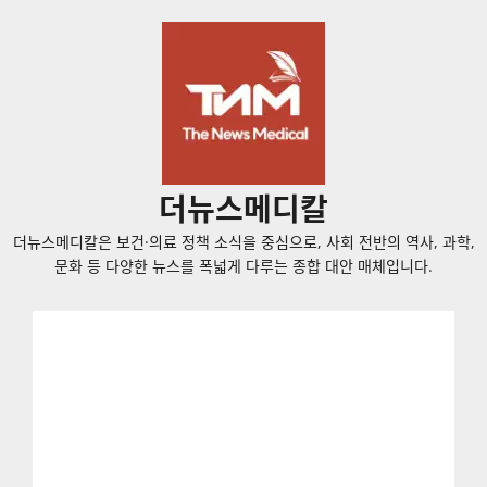
콘
텐
츠
로
바
로
가
더뉴스메디칼
기
더뉴스메디칼은 보건·의료 정책 소식을 중심으로, 사회 전반의 역사, 과학,
문화 등 다양한 뉴스를 폭넓게 다루는 종합 대안 매체입니다.