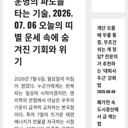
운명의 파도를
타는 기술, 2026.
07. 06 오늘의 띠
계단 오를
별 운세 속에 숨
때 무릎 통
증, 무조건
겨진 기회와 위
쉬는 게 정
답? 전문의
기
가 추천하
는 ‘대퇴사
두근’ 강화
2026년 7월 6일, 월요일의 아침
법
이 밝았다. 누군가에게는 반복
2026-08-08
되는 일상의 시작이겠지만, 명
리학의 관점에서 이날은 우주의
폐가전 속
기운이 급격히 교차하는 변곡점
도시광산에
이다. 특히 7월의 뜨거운 태양
서 금 캐는
에너지가 만물을 자극하는 시점
법