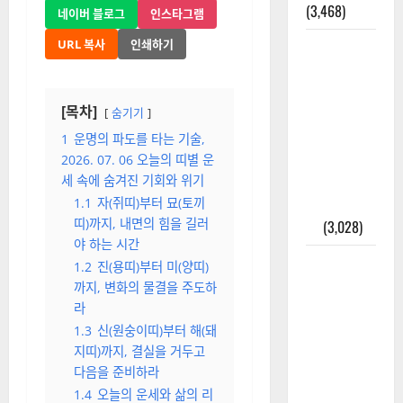
(3,468)
네이버 블로그
인스타그램
URL 복사
인쇄하기
주민등록등
본 발급받
는 법과 활
[목차]
용법 완벽
숨기기
가이드 – 등
1
운명의 파도를 타는 기술,
본·초본 차
2026. 07. 06 오늘의 띠별 운
이점까지
세 속에 숨겨진 기회와 위기
한번에 해
1.1
자(쥐띠)부터 묘(토끼
띠)까지, 내면의 힘을 길러
결
(3,028)
야 하는 시간
2025년 7월
1.2
진(용띠)부터 미(양띠)
대한민국에
까지, 변화의 물결을 주도하
오로라가
라
보인다? 정
1.3
신(원숭이띠)부터 해(돼
말 볼 수 있
지띠)까지, 결실을 거두고
다음을 준비하라
을까? 놓치
1.4
오늘의 운세와 삶의 리
면 후회할