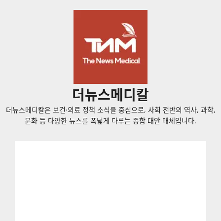
콘
텐
츠
로
바
로
가
더뉴스메디칼
기
더뉴스메디칼은 보건·의료 정책 소식을 중심으로, 사회 전반의 역사, 과학,
문화 등 다양한 뉴스를 폭넓게 다루는 종합 대안 매체입니다.