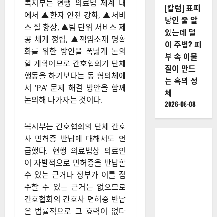
복지부는 현행 의료법 체계 내
[칼럼] 표피
에서 ▲환자 안전 강화, ▲서비
낭인 줄 알
스 질 향상, ▲팀 단위 서비스 제
았는데 털
공 체계 정립, ▲책임소재 명확
이 주범? 피
화를 위한 방안을 폭넓게 논의
부 속 이물
할 계획이므로 간호협회가 단체
질이 만드
행동을 하기보다는 동 협의체에
는 혹의 정
서 ‘PA’ 문제 해결 방안을 함께
체
논의해 나가자는 것이다.​
2026-08-08
복지부는 간호협회의 단체 간호
사 면허증 반납에 대해서도 언
급했다. 현행 의료법상 의료인
이 자발적으로 면허증을 반납할
수 있는 근거나 정부가 이를 접
수할 수 있는 근거는 없으므로
간호협회의 간호사 면허증 반납
은 법률적으로 그 효력이 없다