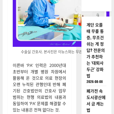
계단 오를
때 무릎 통
증, 무조건
쉬는 게 정
답? 전문의
수술실 간호사, 본사진은 이뉴스와는 무관. 사진 = 캔바
가 추천하
는 ‘대퇴사
이른바 ‘PA’ 인력은 2000년대
두근’ 강화
초반부터 개별 병원 차원에서
법
활용해 온 것으로 의료 현장의
2026-08-08
오랜 누적된 관행인데 반해 폐
폐가전 속
기된 간호법안의 간호사 업무
도시광산에
범위는 현행 의료법의 내용과
서 금 캐는
동일하여 ‘PA’ 문제를 해결할 수
법
있는 내용은 전혀 없다는 것.