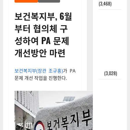
(3,468)
보건복지부, 6월
주민등록등
본 발급받
부터 협의체 구
는 법과 활
용법 완벽
성하여 PA 문제
가이드 – 등
개선방안 마련
본·초본 차
이점까지
한번에 해
보건복지부(장관 조규홍)
가 PA
결
(3,028)
문제 개선 작업을 진행한다.
2025년 7월
대한민국에
오로라가
보인다? 정
말 볼 수 있
을까? 놓치
면 후회할