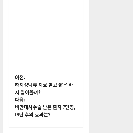
게
이전:
하지정맥류 치료 받고 짧은 바
시
지 입어볼까?
다음:
물
비만대사수술 받은 환자 7만명,
내
14년 후의 효과는?
비