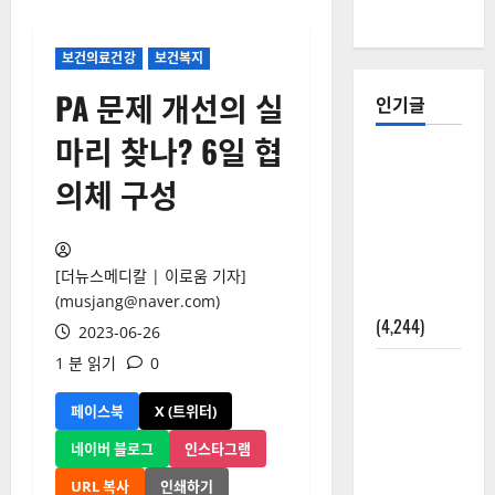
보건의료건강
보건복지
PA 문제 개선의 실
인기글
마리 찾나? 6일 협
[칼럼] 갑상
의체 구성
선암 세침
검사는 왜
확률(위험
도)로만 나
[더뉴스메디칼 | 이로움 기자]
올까?
(musjang@naver.com)
(4,244)
2023-06-26
1 분 읽기
0
외과수술
뒤 비행기
페이스북
X (트위터)
타지 말아
네이버 블로그
인스타그램
야 하는 2가
지 이유
URL 복사
인쇄하기