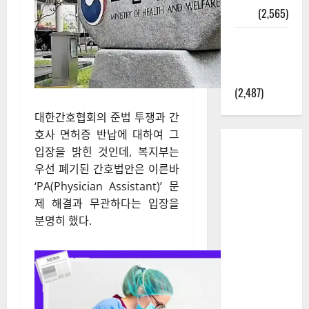
정보
(2,565)
라면에 식
초를 넣으
라고?
(2,487)
대한간호협회의 준법 투쟁과 간
호사 면허증 반납에 대하여 그
입장을 밝힌 것인데,​ 복지부는
우선 폐기된 간호법안은 이른바
‘PA(Physician Assistant)’ 문
제 해결과 무관하다는 입장을
분명히 했다.