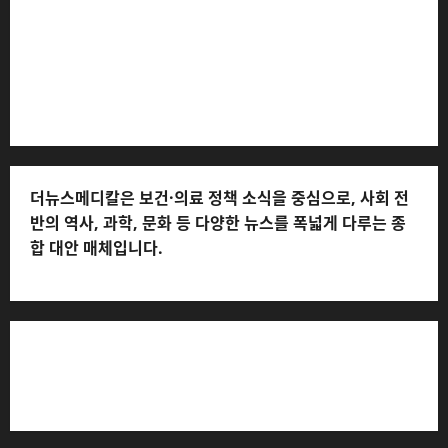
(담당자: 이로움) * 정정·반론보도 접수:
musjang@naver.com * 청소년보호책임자: 전해연 (연락
처: 010-2555-3526) * 개인정보관리책임자: 전해연 (연락
처: 010-2555-3526)
더뉴스메디칼은 보건·의료 정책 소식을 중심으로, 사회 전
반의 역사, 과학, 문화 등 다양한 뉴스를 폭넓게 다루는 종
합 대안 매체입니다.
저작권자© 더뉴스메디칼, 모든 콘텐츠는 저작권법의 보호
를 받으며, 무단 전재와 복사, 배포 등을 금합니다.