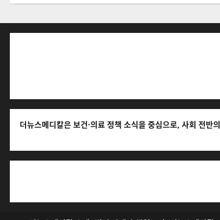
더뉴스메디칼 * 발행·편집인: 전해연 * 등록번호: 경기아53559 (등록
6568-1728, musjang@naver.com (담당자: 이로움) *
락처: 010-2555-3526)
더뉴스메디칼은 보건·의료 정책 소식을 중심으로, 사회 전반의 
저작권자© 더뉴스메디칼, 모든 콘텐츠는 저작권법의 보호를 받으