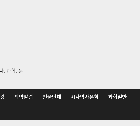
, 과학, 문
건강
의약칼럼
인물단체
시사역사문화
과학일반