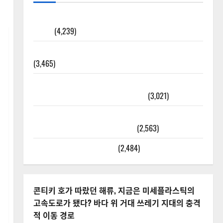
[칼럼] 갑상선암 세침검사는 왜 확률(위험도)로만 나
올까?
(4,239)
외과수술 뒤 비행기 타지 말아야 하는 2가지 이유
(3,465)
주민등록등본 발급받는 법과 활용법 완벽 가이드 –
등본·초본 차이점까지 한번에 해결
(3,021)
2025년 7월 대한민국에 오로라가 보인다? 정말 볼
수 있을까? 놓치면 후회할 정보
(2,563)
라면에 식초를 넣으라고?
(2,484)
콘티키 호가 따랐던 해류, 지금은 미세플라스틱의
고속도로가 됐다? 바다 위 거대 쓰레기 지대의 충격
적 이동 경로