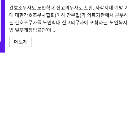
간호조무사도 노인학대 신고의무자로 포함, 사각지대 예방 기
대 대한간호조무사협회(이하 간무협)가 의료기관에서 근무하
는 간호조무사를 노인학대 신고의무자에 포함하는 ‘노인복지
법 일부개정법률안’이...
간
더 보기
호
조
무
사
도
노
인
학
대
신
고
의
무
자
로
포
함,
간
무
협
법
개