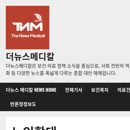
콘
텐
츠
로
바
로
가
더뉴스메디칼
기
더뉴스메디칼은 보건·의료 정책 소식을 중심으로, 사회 전반의 역사
화 등 다양한 뉴스를 폭넓게 다루는 종합 대안 매체입니다.
더뉴스 메디칼 NEWS HOME
전체기사
보건복지
의료
반론정정보도