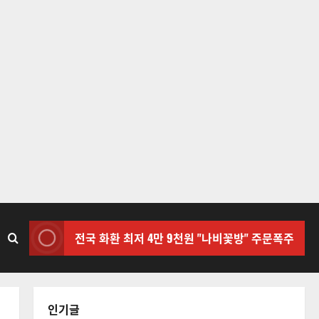
전국 화환 최저 4만 9천원 "나비꽃방" 주문폭주
인기글