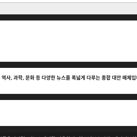
정
환
영
에
대
해
일: 2023.03.02) * 주소: 경기도 고양시 일산서구 호수로 710 * 대
더
읽
 정정·반론보도 접수: musjang@naver.com * 청소년보호책임자: 전해
어
보
기
역사, 과학, 문화 등 다양한 뉴스를 폭넓게 다루는 종합 대안 매체입
며, 무단 전재와 복사, 배포 등을 금합니다.