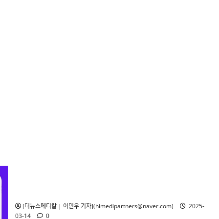
간호조무사도 노인학대 신고의무자로 포함, 간무협 법 개정
환영
[더뉴스메디칼 | 이민우 기자](himedipartners@naver.com)
2025-
03-14
0