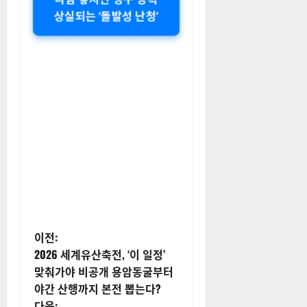
상실되는 ‘돌발성 난청’
게
이전:
2026 세계유산축전, ‘이 일정’
시
맞춰가야 비공개 용암동굴부터
야간 산행까지 본전 뽑는다?
물
다음: