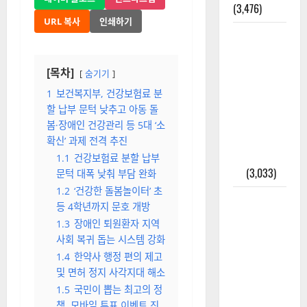
(3,476)
URL 복사
인쇄하기
주민등록등
본 발급받
는 법과 활
[목차]
숨기기
용법 완벽
1
보건복지부, 건강보험료 분
가이드 – 등
할 납부 문턱 낮추고 아동 돌
본·초본 차
봄·장애인 건강관리 등 5대 ‘소
이점까지
확신’ 과제 전격 추진
한번에 해
1.1
건강보험료 분할 납부
결
(3,033)
문턱 대폭 낮춰 부담 완화
1.2
‘건강한 돌봄놀이터’ 초
2025년 7월
등 4학년까지 문호 개방
대한민국에
1.3
장애인 퇴원환자 지역
오로라가
사회 복귀 돕는 시스템 강화
보인다? 정
1.4
한약사 행정 편의 제고
말 볼 수 있
및 면허 정지 사각지대 해소
을까? 놓치
1.5
국민이 뽑는 최고의 정
면 후회할
책, 모바일 투표 이벤트 진