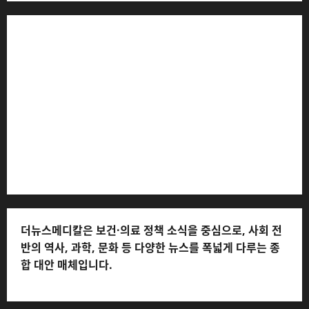
더뉴스메디칼 * 발행·편집인: 전해연 * 등록번호: 경기아
53559 (등록일: 2023.03.02) * 주소: 경기도 고양시 일산
서구 호수로 710 * 대표 전화: 031-815-9975 * 독자 불만
및 피해 접수: 010-6568-1728, musjang@naver.com
(담당자: 이로움) * 정정·반론보도 접수:
musjang@naver.com * 청소년보호책임자: 전해연 (연락
처: 010-2555-3526) * 개인정보관리책임자: 전해연 (연락
처: 010-2555-3526)
더뉴스메디칼은 보건·의료 정책 소식을 중심으로, 사회 전
반의 역사, 과학, 문화 등 다양한 뉴스를 폭넓게 다루는 종
합 대안 매체입니다.