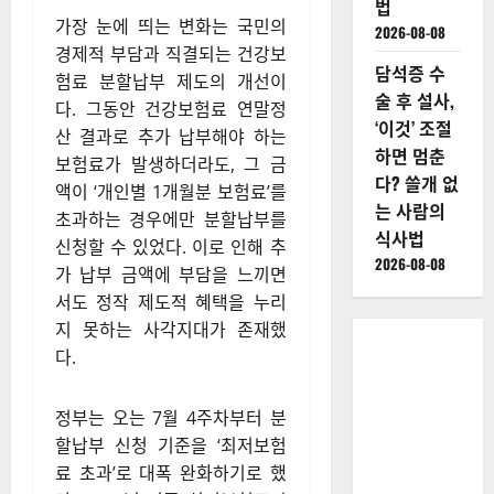
법
가장 눈에 띄는 변화는 국민의
2026-08-08
경제적 부담과 직결되는 건강보
담석증 수
험료 분할납부 제도의 개선이
술 후 설사,
다
. 그동안 건강보험료 연말정
‘이것’ 조절
산 결과로 추가 납부해야 하는
하면 멈춘
보험료가 발생하더라도, 그 금
다? 쓸개 없
액이 ‘개인별 1개월분 보험료’를
는 사람의
초과하는 경우에만 분할납부를
식사법
신청할 수 있었다
. 이로 인해 추
2026-08-08
가 납부 금액에 부담을 느끼면
서도 정작 제도적 혜택을 누리
지 못하는 사각지대가 존재했
다
.
정부는 오는 7월 4주차부터 분
할납부 신청 기준을 ‘최저보험
료 초과’로 대폭 완화하기로 했