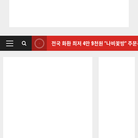
전국 화환 최저 4만 9천원 "나비꽃방" 주
기
본
메
뉴