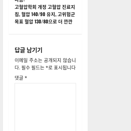
내
고혈압학회 개정 고혈압 진료지
침, 혈압 140/90 유지, 고위험군
비
목표 혈압 130/80으로 더 깐깐
게
이
답글 남기기
션
이메일 주소는 공개되지 않습니
다.
필수 필드는
*
로 표시됩니다
댓글
*