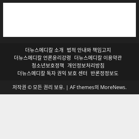
저작권자© 더뉴스메디칼, 모든 콘텐츠는 저작권법의 보호
를 받으며, 무단 전재와 복사, 배포 등을 금합니다.
더뉴스메디칼 소개
법적 안내와 책임고지
더뉴스메디칼 언론윤리강령
더뉴스메디칼 이용약관
청소년보호정책
개인정보처리방침
더뉴스메디칼 독자 권익 보호 센터
반론정정보도
저작권 © 모든 권리 보유.
|
AF themes의
MoreNews
.