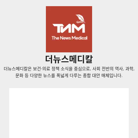
콘
텐
츠
로
바
로
가
더뉴스메디칼
기
더뉴스메디칼은 보건·의료 정책 소식을 중심으로, 사회 전반의 역사, 과학,
문화 등 다양한 뉴스를 폭넓게 다루는 종합 대안 매체입니다.