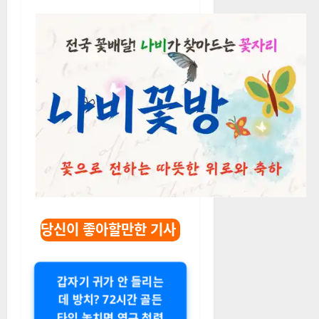
당신이 좋아할만한 기사
갑자기 귀가 안 들리는
데 방치? 72시간 골든
타임 놓치면 영구 청력