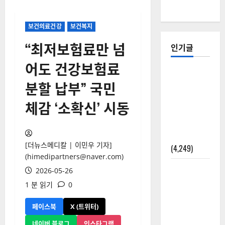
보건의료건강
보건복지
“최저보험료만 넘
인기글
어도 건강보험료
[칼럼] 갑상
분할 납부” 국민
선암 세침
검사는 왜
체감 ‘소확신’ 시동
확률(위험
도)로만 나
올까?
[더뉴스메디칼 | 이민우 기자]
(4,249)
(himedipartners@naver.com)
외과수술
2026-05-26
뒤 비행기
1 분 읽기
0
타지 말아
야 하는 2가
페이스북
X (트위터)
지 이유
네이버 블로그
인스타그램