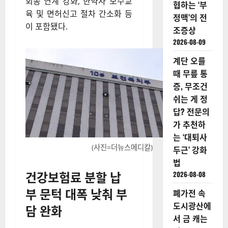
회송 연계 강화, 한약사 보수교
협하는 ‘부
육 및 면허신고 절차 간소화 등
정맥’의 전
이 포함됐다.
조증상
2026-08-09
계단 오를
때 무릎 통
증, 무조건
쉬는 게 정
답? 전문의
가 추천하
는 ‘대퇴사
(사진=더뉴스메디칼)
두근’ 강화
법
건강보험료 분할 납
2026-08-08
부 문턱 대폭 낮춰 부
폐가전 속
도시광산에
담 완화
서 금 캐는