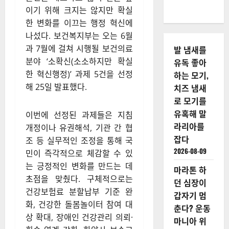
이기 위해 크지는 않지만 확실
한 변화를 이끄는 행정 혁신에
나섰다. 보건복지부는 오는 6월
과 7월에 걸쳐 시행될 보건의료
발 냄새를
분야 ‘소확신(소소하지만 확실
유독 좋아
한 혁신행정)’ 과제 5건을 선정
하는 모기,
해 25일 발표했다.
치즈 냄새
로 모기를
유혹해 말
이번에 선정된 과제들은 지침
라리아를
개정이나 유권해석, 기관 간 협
잡다
조 등 실무적인 조정을 통해 국
2026-08-09
민이 즉각적으로 체감할 수 있
는 긍정적인 변화를 만드는 데
마라톤 하
초점을 맞췄다. 구체적으로는
던 심장이
건강보험료 분할납부 기준 완
갑자기 멈
화, 건강한 돌봄놀이터 참여 대
춘다? 운동
상 확대, 장애인 건강관리 의뢰·
마니아 위