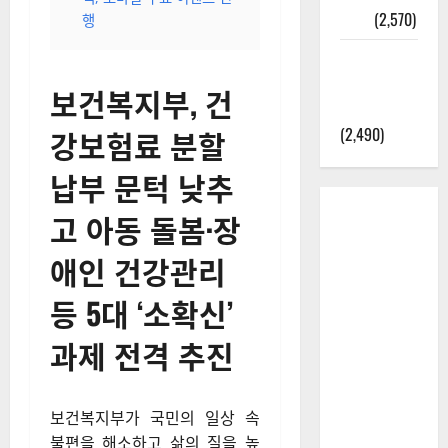
정보
(2,570)
행
라면에 식
초를 넣으
보건복지부, 건
라고?
강보험료 분할
(2,490)
납부 문턱 낮추
고 아동 돌봄·장
애인 건강관리
등 5대 ‘소확신’
과제 전격 추진
보건복지부가 국민의 일상 속
불편을 해소하고 삶의 질을 높