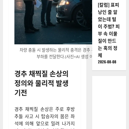
[칼럼] 표피
낭인 줄 알
았는데 털
이 주범? 피
부 속 이물
질이 만드
는 혹의 정
차량 충돌 시 발생하는 물리적 충격은 경추 구조물에 과도한
체
부하를 전달한다.(사진=AI 생성 이미지)
2026-08-08
경추 채찍질 손상의
정의와 물리적 발생
기전
경추 채찍질 손상은 주로 후방
추돌 사고 시 탑승자의 몸은 좌
석에 의해 앞으로 밀려 나가지