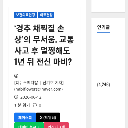
보건의료건강
의료건강
‘경추 채찍질 손
인기글
상’의 무서움. 교통
[칼럼] 갑상
사고 후 멀쩡해도
선암 세침
검사는 왜
1년 뒤 전신 마비?
확률(위험
도)로만 나
올까?
[더뉴스메디칼 | 신기호 기자]
(4,246)
(nabiflowers@naver.com)
외과수술
2026-06-12
뒤 비행기
1 분 읽기
0
타지 말아
야 하는 2가
페이스북
X (트위터)
지 이유
네이버 블로그
인스타그램