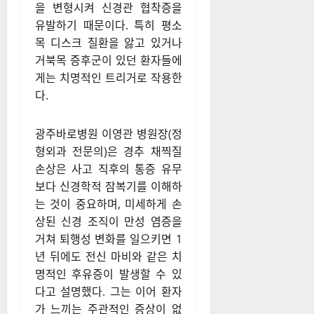
을 변형시켜 신경관 협착증을
유발하기 때문이다. 특히 평소
목 디스크 질환을 앓고 있거나
거북목 증후군이 있던 환자들에
게는 치명적인 트리거로 작용한
다.
광주바로병원 이영관 병원장(정
형외과 전문의)은 경추 채찍질
손상은 사고 직후의 통증 유무
보다 신경학적 잠복기를 이해하
는 것이 중요하며, 미세하게 손
상된 신경 조직이 만성 염증을
거쳐 퇴행성 변화를 일으키면 1
년 뒤에도 전신 마비와 같은 치
명적인 후유증이 발생할 수 있
다고 설명했다. 그는 이어 환자
가 느끼는 주관적인 증상이 없