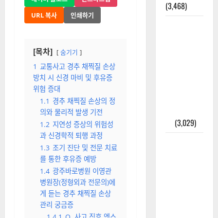
(3,468)
URL 복사
인쇄하기
주민등록등
본 발급받
는 법과 활
[목차]
숨기기
용법 완벽
1
교통사고 경추 채찍질 손상
가이드 – 등
방치 시 신경 마비 및 후유증
본·초본 차
위험 증대
이점까지
1.1
경추 채찍질 손상의 정
한번에 해
의와 물리적 발생 기전
결
(3,029)
1.2
지연성 증상의 위험성
과 신경학적 퇴행 과정
2025년 7월
1.3
조기 진단 및 전문 치료
대한민국에
를 통한 후유증 예방
오로라가
1.4
광주바로병원 이영관
보인다? 정
병원장(정형외과 전문의)에
말 볼 수 있
게 듣는 경추 채찍질 손상
을까? 놓치
관리 궁금증
면 후회할
1.4.1
Q. 사고 직후 엑스