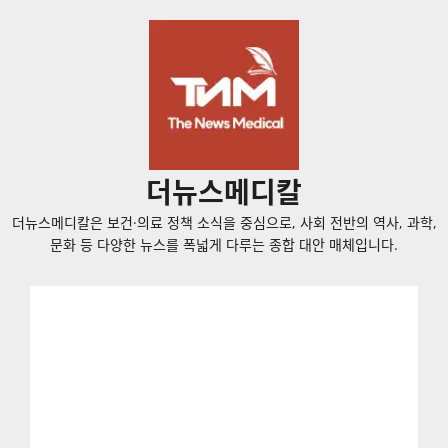
콘
텐
츠
로
바
로
가
더뉴스메디칼
기
더뉴스메디칼은 보건·의료 정책 소식을 중심으로, 사회 전반의 역사, 과학,
문화 등 다양한 뉴스를 폭넓게 다루는 종합 대안 매체입니다.