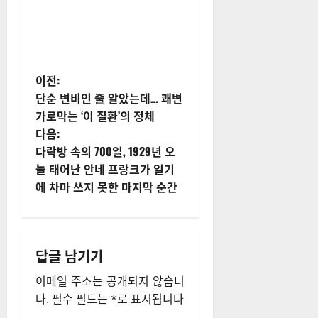
게
이전:
단순 변비인 줄 알았는데… 쾌변
시
가로막는 ‘이 질환’의 정체
다음:
물
다락방 속의 700일, 1929년 오
내
늘 태어난 안네 프랑크가 일기
에 차마 쓰지 못한 마지막 순간
비
게
답글 남기기
이
이메일 주소는 공개되지 않습니
션
다.
필수 필드는
*
로 표시됩니다