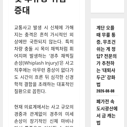
증대
계단 오를
교통사고 발생 시 신체에 가해
때 무릎 통
지는 충격은 흔히 가시적인 외
증, 무조건
상에만 국한되지 않는다. 특히
쉬는 게 정
차량 충돌 시 목이 채찍처럼 휘
답? 전문의
어지며 발생하는 ‘경추 채찍질
가 추천하
손상(Whiplash Injury)’은 사고
는 ‘대퇴사
직후에는 아무런 증상이 없다가
두근’ 강화
도 시간이 흐른 뒤 심각한 신경
법
학적 결함을 초래하는 대표적인
2026-08-08
질환으로 꼽힌다.
폐가전 속
현재 의료계에서는 사고 규모의
도시광산에
경중과 관계없이 경추의 미세
서 금 캐는
손상이 장기적인 신체 마비나
법