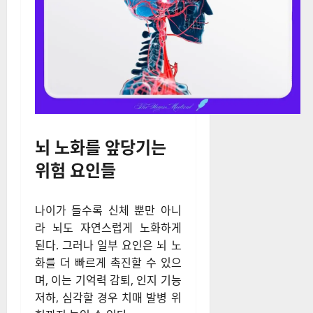
54세 이후 점진적으로 저하된
다.
뇌 노화를 앞당기는
위험 요인들