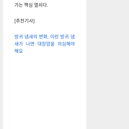
운동, 수면 습관을 점검하고 개
선하는 것이 장기적으로 뇌 건
강에 긍정적인 영향을 미친다.
결국, 건강한 뇌를 유지하는 것
은 우리의 선택에 달려 있다. 꾸
준한 노력과 실천이야말로 노화
를 늦추고 활력 있는 삶을 이어
가는 핵심 열쇠다.
[추천기사]
방귀 냄새의 변화, 이런 방귀 냄
새가 나면 대장암을 의심해야
해요