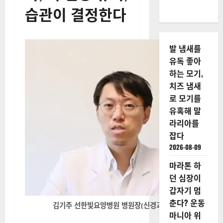
1.4
최신 연구 동향과 전망
1.5
뇌 건강을 위한 실천 방
법
뇌의 발달과 노
화, 뇌 건강 유지,
습관이 결정한다
발 냄새를
유독 좋아
하는 모기,
치즈 냄새
로 모기를
유혹해 말
라리아를