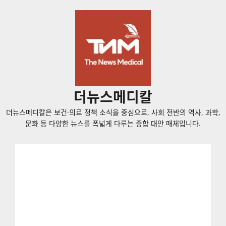
콘
텐
츠
로
바
로
가
더뉴스메디칼
기
더뉴스메디칼은 보건·의료 정책 소식을 중심으로, 사회 전반의 역사, 과학,
문화 등 다양한 뉴스를 폭넓게 다루는 종합 대안 매체입니다.