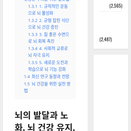
결
(3,029)
1.2.1
1. 수면 부족
2025년 7월
1.2.2
2. 만성 스트레스
대한민국에
1.2.3
3. 운동 부족
오로라가
1.2.4
4. 불균형한 식습
보인다? 정
관
말 볼 수 있
1.2.5
5. 사회적 고립
을까? 놓치
1.3
뇌 노화를 늦추는 방법:
면 후회할
건강한 두뇌를 위한 실천법
정보
(2,565)
1.3.1
1. 규칙적인 운동
으로 뇌 활성화
라면에 식
1.3.2
2. 균형 잡힌 식단
초를 넣으
으로 뇌 건강 증진
라고?
1.3.3
3. 질 좋은 수면으
(2,487)
로 뇌 회복 촉진
1.3.4
4. 사회적 교류로
뇌 자극 유지
1.3.5
5. 새로운 도전과
학습으로 뇌 기능 강화