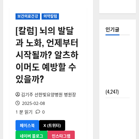
보건의료건강
의약칼럼
[칼럼] 뇌의 발달
인기글
과 노화, 언제부터
[칼럼] 갑상
시작될까? 알츠하
선암 세침
검사는 왜
이머도 예방할 수
확률(위험
도)로만 나