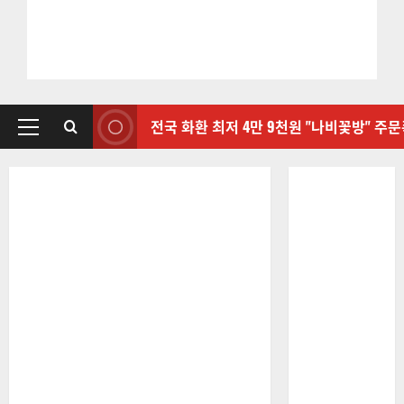
전국 화환 최저 4만 9천원 "나비꽃방" 주
기
본
메
뉴