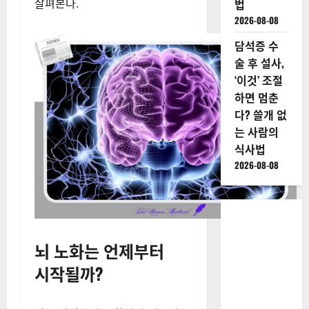
는 ‘대퇴사
작되며, 생활 습관과 관리에 따
두근’ 강화
라 속도를 늦출 수도 있다.
법
2026-08-08
그렇다면 우리는 어떻게 뇌 건
강을 지키고 노화를 예방할 수
폐가전 속
있을까? 과학적 근거를 바탕으
도시광산에
로 뇌 노화의 원인과 예방법을
서 금 캐는
살펴본다.
법
2026-08-08
담석증 수
술 후 설사,
‘이것’ 조절
하면 멈춘
다? 쓸개 없
는 사람의
식사법
2026-08-08