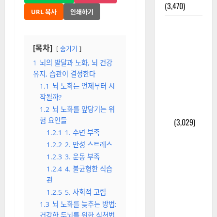
있을까?
올까?
(4,247)
김기주 선한빛요양병원 병원장
2025-02-08
외과수술
뒤 비행기
1 분 읽기
0
타지 말아
페이스북
X (트위터)
야 하는 2가
지 이유
네이버 블로그
인스타그램
(3,470)
URL 복사
인쇄하기
주민등록등
본 발급받
[목차]
는 법과 활
숨기기
용법 완벽
1
뇌의 발달과 노화, 뇌 건강
가이드 – 등
유지, 습관이 결정한다
본·초본 차
1.1
뇌 노화는 언제부터 시
이점까지
작될까?
한번에 해
1.2
뇌 노화를 앞당기는 위
험 요인들