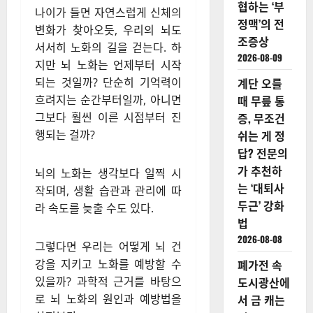
잡다
2026-08-09
마라톤 하
던 심장이
갑자기 멈
춘다? 운동
김기주 선한빛요양병원 병원장(신경과 전문의)
마니아 위
협하는 ‘부
나이가 들면 자연스럽게 신체의
정맥’의 전
변화가 찾아오듯, 우리의 뇌도
조증상
서서히 노화의 길을 걷는다. 하
2026-08-09
지만 뇌 노화는 언제부터 시작
되는 것일까? 단순히 기억력이
계단 오를
흐려지는 순간부터일까, 아니면
때 무릎 통
그보다 훨씬 이른 시점부터 진
증, 무조건
행되는 걸까?
쉬는 게 정
답? 전문의
가 추천하
뇌의 노화는 생각보다 일찍 시