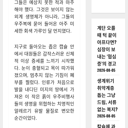
그들은 예상치 못한 적과 마주
해야 했다. 그것은 보이지 않는
외계 생명체가 아니라, 그들의
우주복에 묻어 들어온 아주 미
계단 오를
세한 회색 가루인 달 먼지였다.
때 턱 끝이
아프다면?
지구로 돌아오는 좁은 캡슐 안
심장이 보
에서 대원들은 갑작스러운 신체
내는 ‘협심
적 이상 증세를 느끼기 시작했
증’의 경고
다. 눈이 충혈되고 목이 따가워
2026-08-05
졌으며, 멈추지 않는 기침이 폐
생계위기
부를 찔렀다. 인류가 처음으로
취약계층
발을 내디딘 미지의 땅에서 가
돕는 그냥
져온 이 작은 흙이 우주비행사
드림, 서류
들의 생명을 위협하는 치명적인
없는 복지?
알레르기 유발 물질로 변모한
2026-08-05
순간이었다.
칼슘제 과