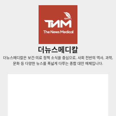
콘
텐
츠
로
바
로
가
더뉴스메디칼
기
더뉴스메디칼은 보건·의료 정책 소식을 중심으로, 사회 전반의 역사, 과학,
문화 등 다양한 뉴스를 폭넓게 다루는 종합 대안 매체입니다.