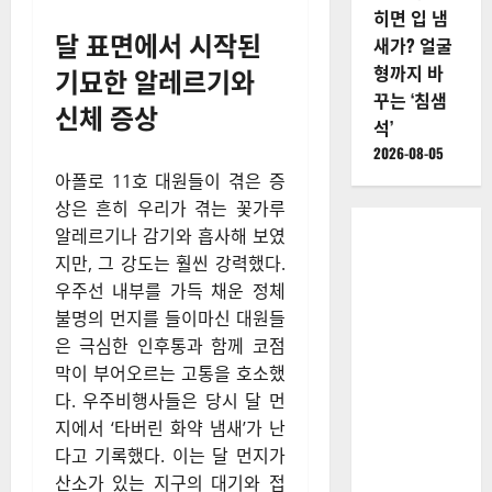
히면 입 냄
달 표면에서 시작된
새가? 얼굴
형까지 바
기묘한 알레르기와
꾸는 ‘침샘
신체 증상
석’
2026-08-05
아폴로 11호 대원들이 겪은 증
상은 흔히 우리가 겪는 꽃가루
알레르기나 감기와 흡사해 보였
지만, 그 강도는 훨씬 강력했다.
우주선 내부를 가득 채운 정체
불명의 먼지를 들이마신 대원들
은 극심한 인후통과 함께 코점
막이 부어오르는 고통을 호소했
다. 우주비행사들은 당시 달 먼
지에서 ‘타버린 화약 냄새’가 난
다고 기록했다. 이는 달 먼지가
산소가 있는 지구의 대기와 접