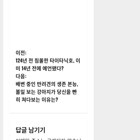
게
이전:
124년 전 침몰한 타이타닉호, 이
시
미 14년 전에 예언됐다?
다음:
물
배변 중인 반려견의 생존 본능,
내
볼일 보는 강아지가 당신을 빤
히 쳐다보는 이유는?
비
게
답글 남기기
이