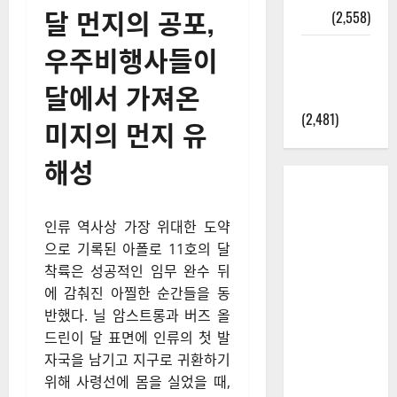
달 먼지의 공포,
정보
(2,558)
우주비행사들이
라면에 식
초를 넣으
달에서 가져온
라고?
(2,481)
미지의 먼지 유
해성
인류 역사상 가장 위대한 도약
으로 기록된 아폴로 11호의 달
착륙은 성공적인 임무 완수 뒤
에 감춰진 아찔한 순간들을 동
반했다. 닐 암스트롱과 버즈 올
드린이 달 표면에 인류의 첫 발
자국을 남기고 지구로 귀환하기
위해 사령선에 몸을 실었을 때,