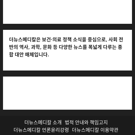
처: 010-2555-3526) * 개인정보관리책임자: 전해연 (연락
처: 010-2555-3526)
더뉴스메디칼은 보건·의료 정책 소식을 중심으로, 사회 전
반의 역사, 과학, 문화 등 다양한 뉴스를 폭넓게 다루는 종
합 대안 매체입니다.
저작권자© 더뉴스메디칼, 모든 콘텐츠는 저작권법의 보호
를 받으며, 무단 전재와 복사, 배포 등을 금합니다.
더뉴스메디칼 소개
법적 안내와 책임고지
더뉴스메디칼 언론윤리강령
더뉴스메디칼 이용약관