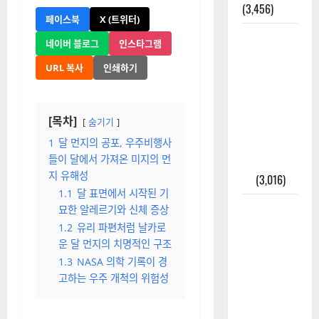
(3,456)
페이스북
X (트위터)
주민등록등
네이버 블로그
인스타그램
본 발급받
URL 복사
인쇄하기
는 법과 활
용법 완벽
가이드 – 등
[목차]
숨기기
본·초본 차
이점까지
1
달 먼지의 공포, 우주비행사
들이 달에서 가져온 미지의 먼
한번에 해
지 유해성
결
(3,016)
1.1
달 표면에서 시작된 기
2025년 7월
묘한 알레르기와 신체 증상
대한민국에
1.2
유리 파편처럼 날카로
오로라가
운 달 먼지의 치명적인 구조
보인다? 정
1.3
NASA 의학 기록이 경
말 볼 수 있
고하는 우주 개척의 위험성
을까? 놓치
면 후회할