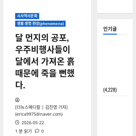
시사역사문화
생물‧생명‧현상(phenomena)
인기글
달 먼지의 공포,
[칼럼] 갑상
우주비행사들이
선암 세침
달에서 가져온 흙
검사는 왜
확률(위험
때문에 죽을 뻔했
도)로만 나
다.
올까?
(4,228)
외과수술
[더뉴스메디칼 | 김진영 기자]
뒤 비행기
(erica9975@naver.com)
타지 말아
2026-05-22
야 하는 2가
1 분 읽기
0
지 이유