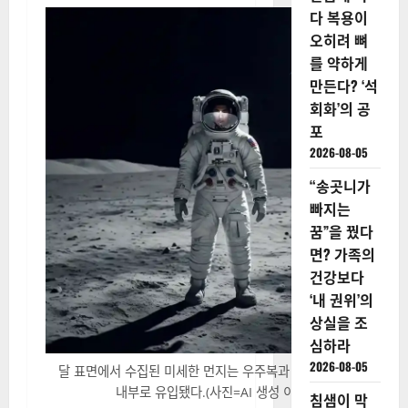
다 복용이
오히려 뼈
를 약하게
만든다? ‘석
회화’의 공
포
2026-08-05
“송곳니가
빠지는
꿈”을 꿨다
면? 가족의
건강보다
‘내 권위’의
상실을 조
심하라
2026-08-05
달 표면에서 수집된 미세한 먼지는 우주복과 장비에 달라붙어
내부로 유입됐다.(사진=AI 생성 이미지)
침샘이 막