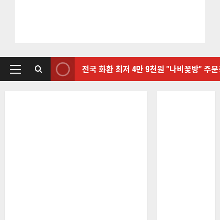
전국 화환 최저 4만 9천원 "나비꽃방" 주
기
본
메
뉴