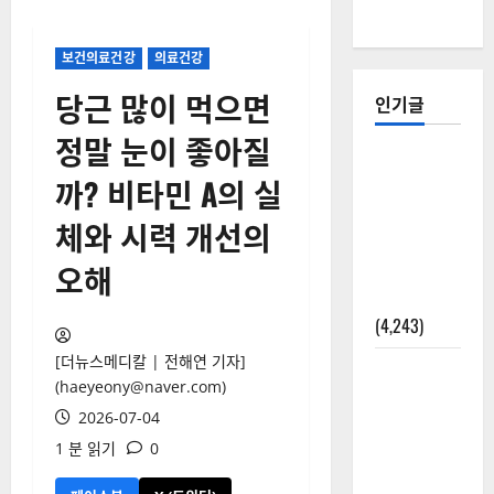
보건의료건강
의료건강
당근 많이 먹으면
인기글
정말 눈이 좋아질
[칼럼] 갑상
까? 비타민 A의 실
선암 세침
검사는 왜
체와 시력 개선의
확률(위험
오해
도)로만 나
올까?
(4,243)
[더뉴스메디칼 | 전해연 기자]
외과수술
(haeyeony@naver.com)
뒤 비행기
2026-07-04
타지 말아
1 분 읽기
0
야 하는 2가
지 이유