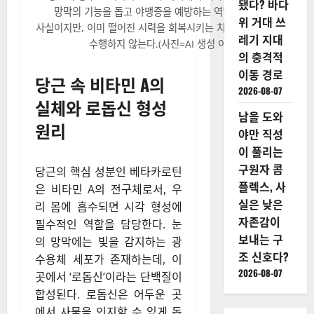
됐다? 바다
망막의 기능을 돕고 야맹증을 예방하는 역할을 하는 것은
위 거대 쓰
사실이지만, 이미 떨어진 시력을 회복시키는 치료제로서의 기능은
레기 지대
수행하지 않는다.(사진=AI 생성 이미지)
의 충격적
이동 경로
당근 속 비타민 A의
2026-08-07
실체와 로돕신 형성
남을 도와
원리
야만 직성
이 풀리는
구원자 콤
당근의 핵심 성분인 베타카로틴
플렉스, 사
은 비타민 A의 전구체로서, 우
실은 낮은
리 몸에 흡수되면 시각 형성에
자존감이
필수적인 역할을 담당한다. 눈
보내는 구
의 망막에는 빛을 감지하는 광
조 신호다?
수용체 세포가 존재하는데, 이
2026-08-07
곳에서 ‘로돕신’이라는 단백질이
합성된다. 로돕신은 어두운 곳
에서 사물을 인지할 수 있게 돕