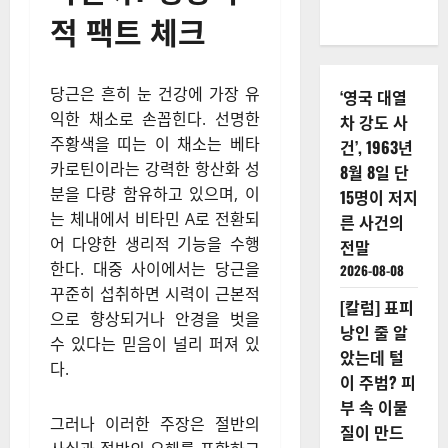
적 팩트 체크
당근은 흔히 눈 건강에 가장 유
‘영국 대열
익한 채소로 손꼽힌다. 선명한
차 강도 사
주황색을 띠는 이 채소는 베타
건’, 1963년
카로틴이라는 강력한 항산화 성
8월 8일 단
분을 다량 함유하고 있으며, 이
15명이 저지
는 체내에서 비타민 A로 전환되
른 사건의
어 다양한 생리적 기능을 수행
전말
한다. 대중 사이에서는 당근을
2026-08-08
꾸준히 섭취하면 시력이 근본적
[칼럼] 표피
으로 향상되거나 안경을 벗을
낭인 줄 알
수 있다는 믿음이 널리 퍼져 있
았는데 털
다.
이 주범? 피
부 속 이물
그러나 이러한 주장은 절반의
질이 만드