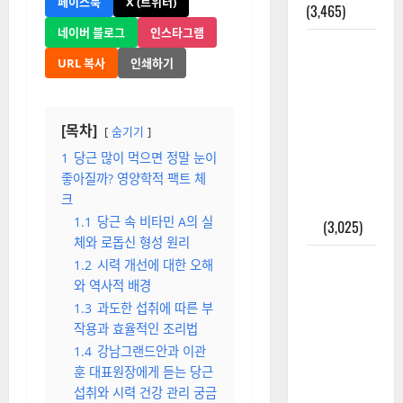
페이스북
X (트위터)
(3,465)
네이버 블로그
인스타그램
주민등록등
URL 복사
인쇄하기
본 발급받
는 법과 활
용법 완벽
[목차]
숨기기
가이드 – 등
본·초본 차
1
당근 많이 먹으면 정말 눈이
좋아질까? 영양학적 팩트 체
이점까지
크
한번에 해
1.1
당근 속 비타민 A의 실
결
(3,025)
체와 로돕신 형성 원리
2025년 7월
1.2
시력 개선에 대한 오해
대한민국에
와 역사적 배경
오로라가
1.3
과도한 섭취에 따른 부
보인다? 정
작용과 효율적인 조리법
말 볼 수 있
1.4
강남그랜드안과 이관
훈 대표원장에게 듣는 당근
을까? 놓치
섭취와 시력 건강 관리 궁금
면 후회할