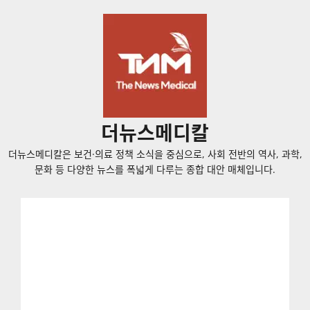
콘
텐
츠
로
바
로
가
더뉴스메디칼
기
더뉴스메디칼은 보건·의료 정책 소식을 중심으로, 사회 전반의 역사, 과학,
문화 등 다양한 뉴스를 폭넓게 다루는 종합 대안 매체입니다.