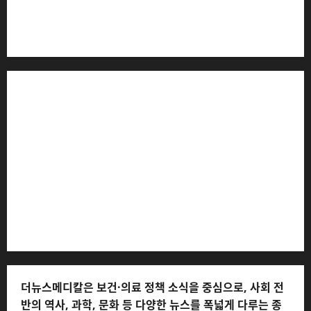
더뉴스메디칼 * 발행·편집인: 전해연 * 등록번호: 경기아
53559 (등록일: 2023.03.02) * 주소: 경기도 고양시 일산
서구 호수로 710 * 대표 전화: 031-815-9975 * 독자 불만
및 피해 접수: 010-6568-1728, musjang@naver.com
(담당자: 이로움) * 정정·반론보도 접수:
musjang@naver.com * 청소년보호책임자: 전해연 (연락
처: 010-2555-3526) * 개인정보관리책임자: 전해연 (연락
처: 010-2555-3526)
더뉴스메디칼은 보건·의료 정책 소식을 중심으로, 사회 전
반의 역사, 과학, 문화 등 다양한 뉴스를 폭넓게 다루는 종