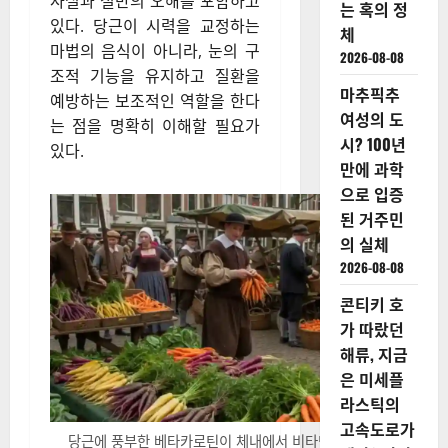
사실과 절반의 오해를 포함하고
는 혹의 정
있다. 당근이 시력을 교정하는
체
마법의 음식이 아니라, 눈의 구
2026-08-08
조적 기능을 유지하고 질환을
마추픽추
예방하는 보조적인 역할을 한다
여성의 도
는 점을 명확히 이해할 필요가
시? 100년
있다.
만에 과학
으로 입증
된 거주민
의 실체
2026-08-08
콘티키 호
가 따랐던
해류, 지금
은 미세플
라스틱의
고속도로가
당근에 풍부한 베타카로틴이 체내에서 비타민 A로 전환되어