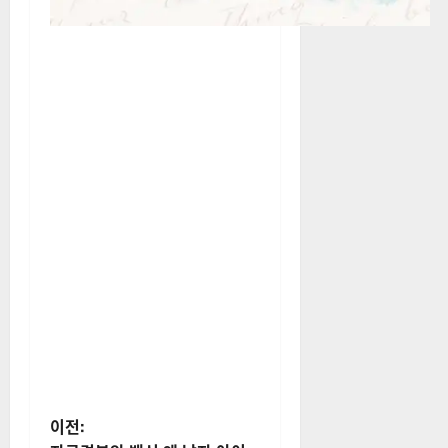
게
이전: