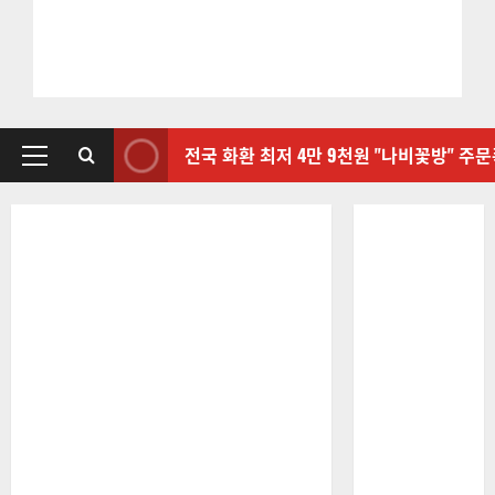
전국 화환 최저 4만 9천원 "나비꽃방" 주
기
본
메
뉴