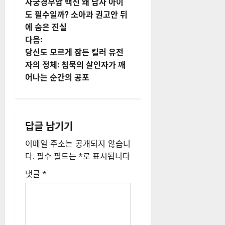
자궁경부암 백신 왜 남자 아이
시
도 필수일까? 소아과 권고안 뒤
에 숨은 진실
물
다음:
내
당신도 모르게 잠든 킬러 유전
자의 정체: 침묵의 살인자가 깨
비
어나는 순간의 공포
게
이
답글 남기기
션
이메일 주소는 공개되지 않습니
다.
필수 필드는
*
로 표시됩니다
댓글
*