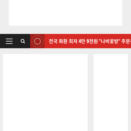
전국 화환 최저 4만 9천원 "나비꽃방" 주
기
본
메
뉴