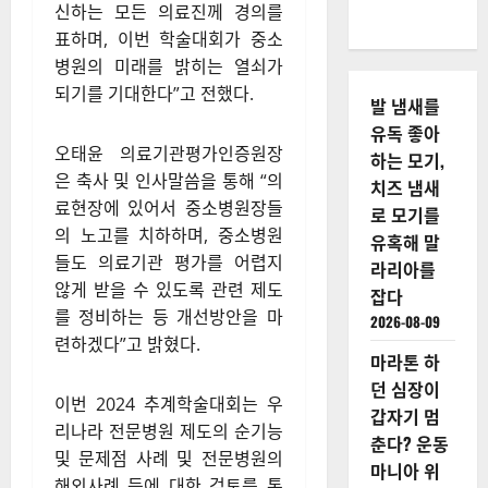
신하는 모든 의료진께 경의를
표하며, 이번 학술대회가 중소
병원의 미래를 밝히는 열쇠가
되기를 기대한다”고 전했다.
발 냄새를
유독 좋아
오태윤 의료기관평가인증원장
하는 모기,
은 축사 및 인사말씀을 통해 “의
치즈 냄새
료현장에 있어서 중소병원장들
로 모기를
의 노고를 치하하며, 중소병원
유혹해 말
들도 의료기관 평가를 어렵지
라리아를
않게 받을 수 있도록 관련 제도
잡다
를 정비하는 등 개선방안을 마
2026-08-09
련하겠다”고 밝혔다.
마라톤 하
던 심장이
이번 2024 추계학술대회는 우
갑자기 멈
리나라 전문병원 제도의 순기능
춘다? 운동
및 문제점 사례 및 전문병원의
마니아 위
해외사례 등에 대한 검토를 통