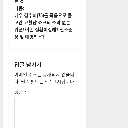
시
든 것
다음:
물
배우 김수미(75)를 죽음으로 몰
내
고간 고혈당 쇼크의 소리 없는
위협! 어떤 질환이길래? 전조증
비
상 및 예방법은?
게
이
답글 남기기
션
이메일 주소는 공개되지 않습니
다.
필수 필드는
*
로 표시됩니다
댓글
*