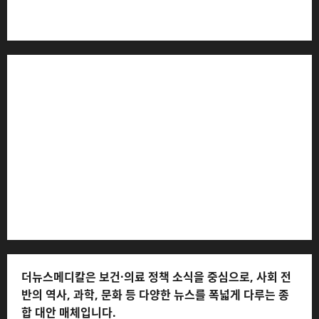
더뉴스메디칼 * 발행·편집인: 전해연 * 등록번호: 경기아
53559 (등록일: 2023.03.02) * 주소: 경기도 고양시 일산
서구 호수로 710 * 대표 전화: 031-815-9975 * 독자 불만
및 피해 접수: 010-6568-1728, musjang@naver.com
(담당자: 이로움) * 정정·반론보도 접수:
musjang@naver.com * 청소년보호책임자: 전해연 (연락
처: 010-2555-3526) * 개인정보관리책임자: 전해연 (연락
처: 010-2555-3526)
더뉴스메디칼은 보건·의료 정책 소식을 중심으로, 사회 전
반의 역사, 과학, 문화 등 다양한 뉴스를 폭넓게 다루는 종
합 대안 매체입니다.