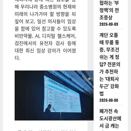
협하는 ‘부
해 우리나라 중소병원의 현재와
정맥’의 전
미래의 나가가야 할 방향을 되
조증상
짚어 보고, 일선 의사들이 임상
2026-08-09
을 함에 있어 참고할 수 있도록
계단 오를
비만약물, AI, 디지털 헬스케어,
때 무릎 통
검진에서의 유전자 검사 등에
증, 무조건
대한 최신 임상 강의가 이어졌
쉬는 게 정
다.
답? 전문의
가 추천하
는 ‘대퇴사
두근’ 강화
법
2026-08-08
폐가전 속
도시광산에
서 금 캐는