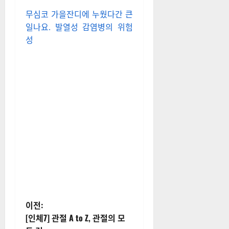
무심코 가을잔디에 누웠다간 큰
일나요. 발열성 감염병의 위험
성
게
이전:
[인체7] 관절 A to Z, 관절의 모