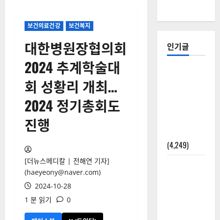
보건의료건강
보건복지
대한병원장협의회
인기글
2024 추계학술대
[칼럼] 갑상
회 성황리 개최…
선암 세침
검사는 왜
2024 정기총회도
확률(위험
진행
도)로만 나
올까?
(4,249)
[더뉴스메디칼 | 전해연 기자]
외과수술
(haeyeony@naver.com)
뒤 비행기
2024-10-28
타지 말아
1 분 읽기
0
야 하는 2가
지 이유