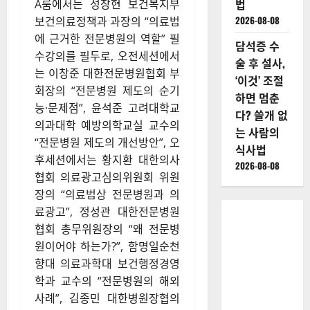
법
A룸에서는 성창현 보건복지부
2026-08-08
보건의료정책과 과장의 “의료법
에 근거한 전문병원의 역할” 필
담석증 수
수강의를 필두로, 오전세션에서
술 후 설사,
는 이창준 대한전문병원협회 부
‘이것’ 조절
회장의 “전문병원 제도의 순기
하면 멈춘
능·문제점”, 윤석준 고려대학교
다? 쓸개 없
의과대학 예방의학교실 교수의
는 사람의
“전문병원 제도의 개선방안”, 오
식사법
후세션에서는 황지환 대한의사
2026-08-08
협회 의료광고심의위원회 위원
장의 “의료법상 전문병원과 의
료광고”, 정성관 대한전문병원
협회 총무위원장의 “왜 전문병
원이어야 하는가?”, 함명일순천
향대 의료과학대 보건행정경영
학과 교수의 “전문병원의 해외
사례”, 김종민 대한병원장협의