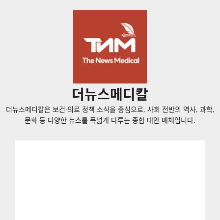
콘
텐
츠
로
바
로
가
더뉴스메디칼
기
더뉴스메디칼은 보건·의료 정책 소식을 중심으로, 사회 전반의 역사, 과학,
문화 등 다양한 뉴스를 폭넓게 다루는 종합 대안 매체입니다.