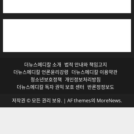
저작권자© 더뉴스메디칼, 모든 콘텐츠는 저작권법의 보호
를 받으며, 무단 전재와 복사, 배포 등을 금합니다.
더뉴스메디칼 소개
법적 안내와 책임고지
더뉴스메디칼 언론윤리강령
더뉴스메디칼 이용약관
청소년보호정책
개인정보처리방침
더뉴스메디칼 독자 권익 보호 센터
반론정정보도
저작권 © 모든 권리 보유.
|
AF themes의
MoreNews
.