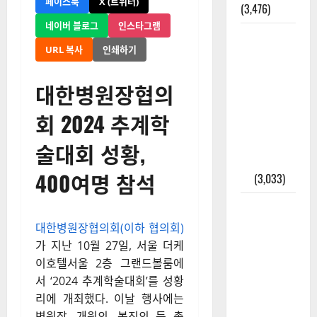
페이스북
X (트위터)
(3,476)
네이버 블로그
인스타그램
주민등록등
URL 복사
인쇄하기
본 발급받
는 법과 활
대한병원장협의
용법 완벽
가이드 – 등
회 2024 추계학
본·초본 차
이점까지
술대회 성황,
한번에 해
400여명 참석
결
(3,033)
2025년 7월
대한민국에
대한병원장협의회(이하 협의회)
오로라가
가 지난 10월 27일, 서울 더케
보인다? 정
이호텔서울 2층 그랜드볼룸에
말 볼 수 있
서 ‘2024 추계학술대회’를 성황
을까? 놓치
리에 개최했다. 이날 행사에는
면 후회할
병원장, 개원의, 봉직의 등 총