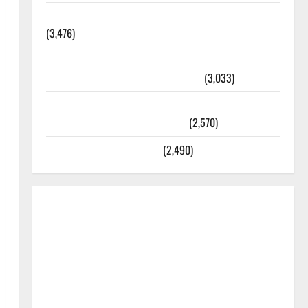
외과수술 뒤 비행기 타지 말아야 하는 2가지 이유
(3,476)
주민등록등본 발급받는 법과 활용법 완벽 가이드 –
등본·초본 차이점까지 한번에 해결
(3,033)
2025년 7월 대한민국에 오로라가 보인다? 정말 볼
수 있을까? 놓치면 후회할 정보
(2,570)
라면에 식초를 넣으라고?
(2,490)