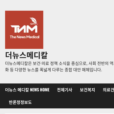
콘
텐
츠
로
바
로
가
기
더뉴스메디칼
더뉴스메디칼은 보건·의료 정책 소식을 중심으로, 사회 전반의 역사
화 등 다양한 뉴스를 폭넓게 다루는 종합 대안 매체입니다.
더뉴스 메디칼 NEWS HOME
전체기사
보건복지
의료
반론정정보도