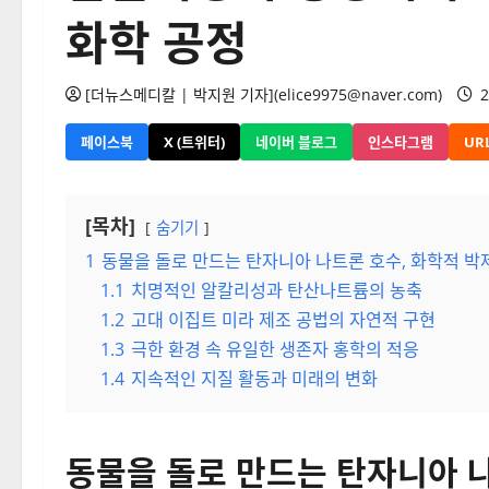
화학 공정
[더뉴스메디칼 | 박지원 기자](elice9975@naver.com)
2
페이스북
X (트위터)
네이버 블로그
인스타그램
UR
[목차]
숨기기
1
동물을 돌로 만드는 탄자니아 나트론 호수, 화학적 박
1.1
치명적인 알칼리성과 탄산나트륨의 농축
1.2
고대 이집트 미라 제조 공법의 자연적 구현
1.3
극한 환경 속 유일한 생존자 홍학의 적응
1.4
지속적인 지질 활동과 미래의 변화
동물을 돌로 만드는 탄자니아 나