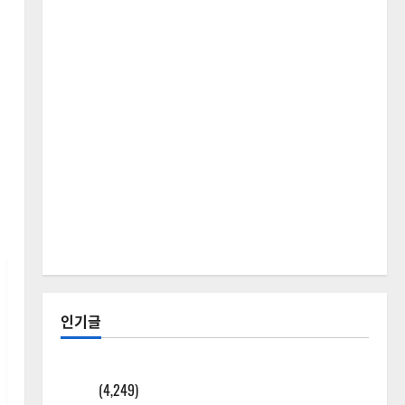
인기글
[칼럼] 갑상선암 세침검사는 왜 확률(위험도)로만 나
올까?
(4,249)