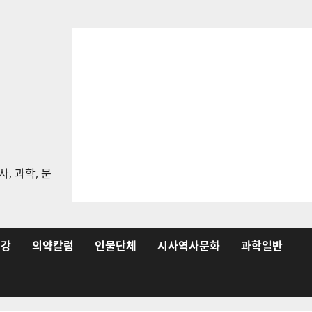
, 과학, 문
건강
의약칼럼
인물단체
시사역사문화
과학일반