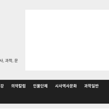
, 과학, 문
건강
의약칼럼
인물단체
시사역사문화
과학일반