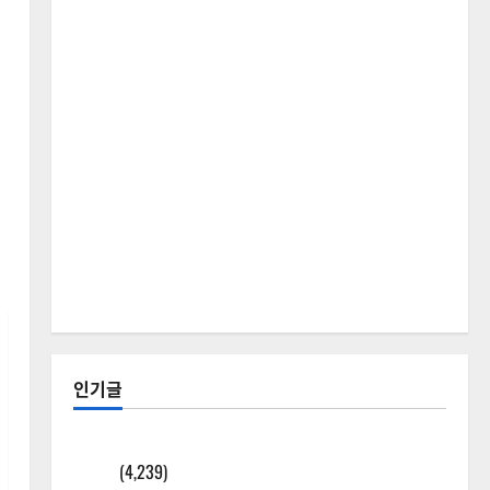
인기글
[칼럼] 갑상선암 세침검사는 왜 확률(위험도)로만 나
올까?
(4,239)