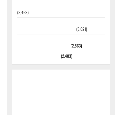
외과수술 뒤 비행기 타지 말아야 하는 2가지 이유
(3,463)
주민등록등본 발급받는 법과 활용법 완벽 가이드 –
등본·초본 차이점까지 한번에 해결
(3,021)
2025년 7월 대한민국에 오로라가 보인다? 정말 볼
수 있을까? 놓치면 후회할 정보
(2,563)
라면에 식초를 넣으라고?
(2,483)