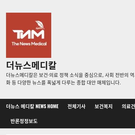
콘
텐
츠
로
바
로
가
기
더뉴스메디칼
더뉴스메디칼은 보건·의료 정책 소식을 중심으로, 사회 전반의 역사
화 등 다양한 뉴스를 폭넓게 다루는 종합 대안 매체입니다.
더뉴스 메디칼 NEWS HOME
전체기사
보건복지
의료
반론정정보도