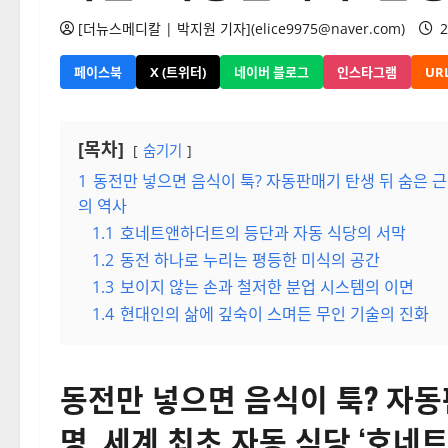
[더뉴스메디칼 | 박지원 기자](elice9975@naver.com)
2
페이스북
X (트위터)
네이버 블로그
인스타그램
UR
[목차]
숨기기
1
동전만 넣으면 음식이 툭? 자동판매기 탄생 뒤 숨은 근
의 역사
1.1
호네트앤하더트의 등단과 자동 식당의 서막
1.2
동전 하나로 누리는 평등한 미식의 공간
1.3
보이지 않는 손과 철저한 분업 시스템의 이면
1.4
현대인의 삶에 깊숙이 스며든 무인 기술의 진화
동전만 넣으면 음식이 툭? 자동
명, 세계 최초 자동 식당 ‘호