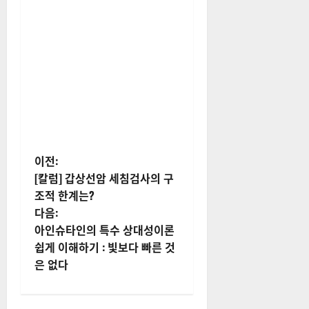
게
이전:
[칼럼] 갑상선암 세침검사의 구
시
조적 한계는?
다음:
물
아인슈타인의 특수 상대성이론
내
쉽게 이해하기 : 빛보다 빠른 것
은 없다
비