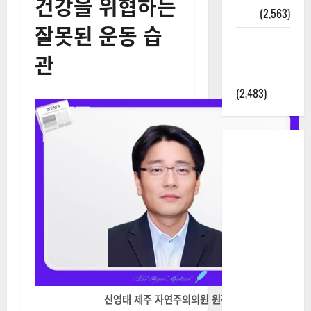
건강을 위협하는
정보
(2,563)
잘못된 운동 습
라면에 식
관
초를 넣으
라고?
(2,483)
신영태 제주 자연주의의원 원장