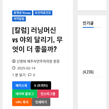
동영상 News
보건의료건강
의약칼럼
인기글
[칼럼] 러닝머신
[칼럼] 갑상
vs 야외 달리기, 무
선암 세침
엇이 더 좋을까?
검사는 왜
확률(위험
도)로만 나
신영태 제주자연주의의원 원장
올까?
2025-02-14
(4,236)
1 분 읽기
0
외과수술
페이스북
X (트위터)
뒤 비행기
타지 말아
네이버 블로그
인스타그램
야 하는 2가
URL 복사
인쇄하기
지 이유