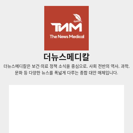
콘
텐
츠
로
바
로
가
더뉴스메디칼
기
더뉴스메디칼은 보건·의료 정책 소식을 중심으로, 사회 전반의 역사, 과학,
문화 등 다양한 뉴스를 폭넓게 다루는 종합 대안 매체입니다.