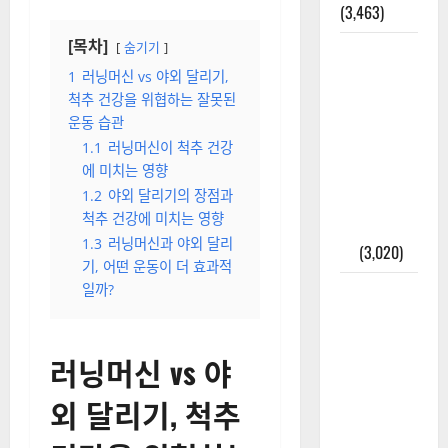
(3,463)
[목차]
숨기기
주민등록등
본 발급받
1
러닝머신 vs 야외 달리기,
척추 건강을 위협하는 잘못된
는 법과 활
운동 습관
용법 완벽
1.1
러닝머신이 척추 건강
가이드 – 등
에 미치는 영향
본·초본 차
1.2
야외 달리기의 장점과
이점까지
척추 건강에 미치는 영향
한번에 해
1.3
러닝머신과 야외 달리
결
(3,020)
기, 어떤 운동이 더 효과적
일까?
2025년 7월
대한민국에
오로라가
러닝머신 vs 야
보인다? 정
말 볼 수 있
외 달리기, 척추
을까? 놓치
면 후회할