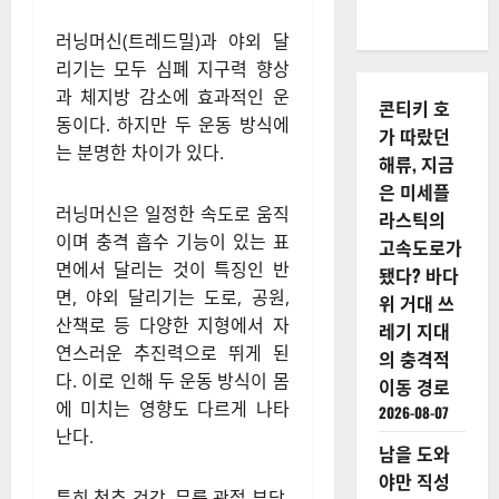
러닝머신(트레드밀)과 야외 달
리기는 모두 심폐 지구력 향상
과 체지방 감소에 효과적인 운
콘티키 호
동이다. 하지만 두 운동 방식에
가 따랐던
는 분명한 차이가 있다.
해류, 지금
은 미세플
러닝머신은 일정한 속도로 움직
라스틱의
이며 충격 흡수 기능이 있는 표
고속도로가
면에서 달리는 것이 특징인 반
됐다? 바다
면, 야외 달리기는 도로, 공원,
위 거대 쓰
산책로 등 다양한 지형에서 자
레기 지대
연스러운 추진력으로 뛰게 된
의 충격적
다. 이로 인해 두 운동 방식이 몸
이동 경로
에 미치는 영향도 다르게 나타
2026-08-07
난다.
남을 도와
야만 직성
특히 척추 건강, 무릎 관절 부담,