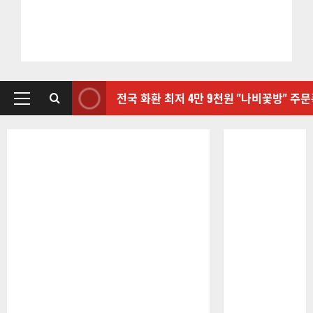
전국 화환 최저 4만 9천원 "나비꽃방" 주
기
본
메
뉴