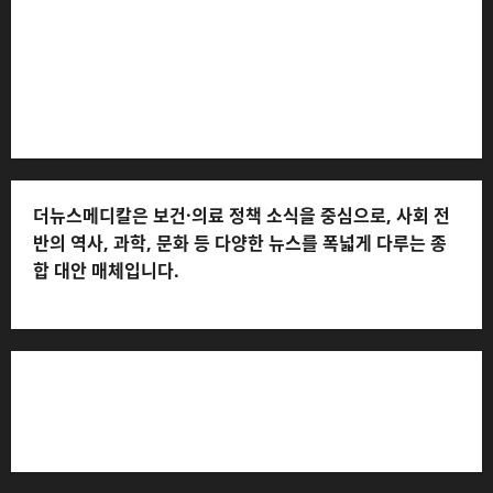
(담당자: 이로움) * 정정·반론보도 접수:
musjang@naver.com * 청소년보호책임자: 전해연 (연락
처: 010-2555-3526) * 개인정보관리책임자: 전해연 (연락
처: 010-2555-3526)
더뉴스메디칼은 보건·의료 정책 소식을 중심으로, 사회 전
반의 역사, 과학, 문화 등 다양한 뉴스를 폭넓게 다루는 종
합 대안 매체입니다.
저작권자© 더뉴스메디칼, 모든 콘텐츠는 저작권법의 보호
를 받으며, 무단 전재와 복사, 배포 등을 금합니다.