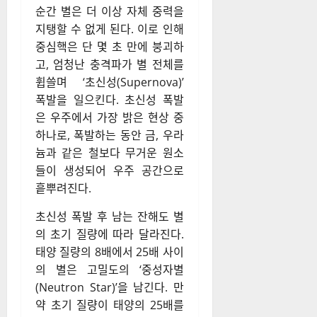
순간 별은 더 이상 자체 중력을
지탱할 수 없게 된다. 이로 인해
중심핵은 단 몇 초 만에 붕괴하
고, 엄청난 충격파가 별 전체를
휩쓸며 ‘초신성(Supernova)’
폭발을 일으킨다. 초신성 폭발
은 우주에서 가장 밝은 현상 중
하나로, 폭발하는 동안 금, 우라
늄과 같은 철보다 무거운 원소
들이 생성되어 우주 공간으로
흩뿌려진다.
초신성 폭발 후 남는 잔해도 별
의 초기 질량에 따라 달라진다.
태양 질량의 8배에서 25배 사이
의 별은 고밀도의 ‘중성자별
(Neutron Star)’을 남긴다. 만
약 초기 질량이 태양의 25배를