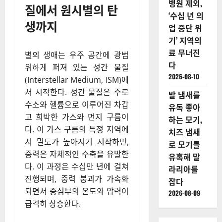
병원 제외,
질에서 원시별의 탄
‘수십 년 의
생까지
업 중단 위
기’ 지역의
료 무너진
별의 생애는 우주 공간에 광범
다
위하게 퍼져 있는 성간 물질
2026-08-10
(Interstellar Medium, ISM)에
서 시작한다. 성간 물질은 주로
발 냄새를
수소와 헬륨으로 이루어진 차갑
유독 좋아
고 희박한 가스와 먼지 구름이
하는 모기,
다. 이 가스 구름의 특정 지역에
치즈 냄새
서 밀도가 높아지기 시작하면,
로 모기를
중력은 자체적인 수축을 유발한
유혹해 말
다. 이 과정은 수십만 년에 걸쳐
라리아를
진행되며, 중력 붕괴가 가속화
잡다
되면서 중심부의 온도와 압력이
2026-08-09
급격히 상승한다.