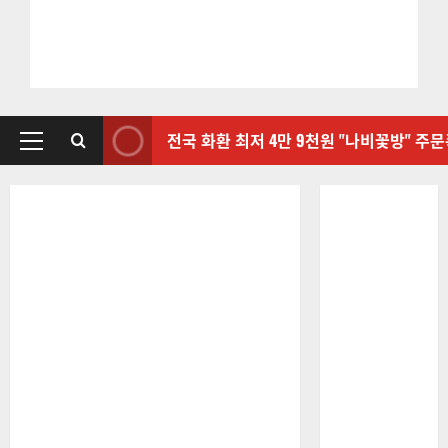
전국 화환 최저 4만 9천원 "나비꽃방" 주
기
본
메
뉴