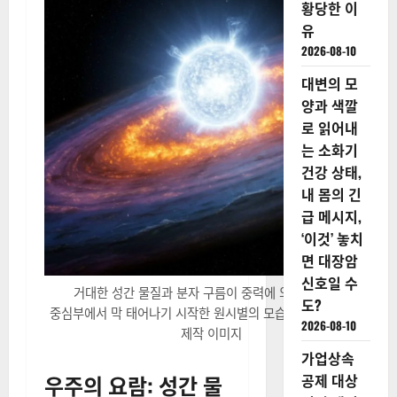
황당한 이
유
2026-08-10
대변의 모
양과 색깔
로 읽어내
는 소화기
건강 상태,
내 몸의 긴
급 메시지,
‘이것’ 놓치
면 대장암
신호일 수
거대한 성간 물질과 분자 구름이 중력에 의해 뭉쳐지며
도?
중심부에서 막 태어나기 시작한 원시별의 모습을 포착했다. ※AI
2026-08-10
제작 이미지
가업상속
우주의 요람: 성간 물
공제 대상