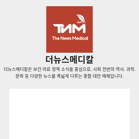
콘
텐
츠
로
바
로
가
더뉴스메디칼
기
더뉴스메디칼은 보건·의료 정책 소식을 중심으로, 사회 전반의 역사, 과학,
문화 등 다양한 뉴스를 폭넓게 다루는 종합 대안 매체입니다.