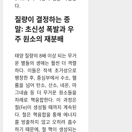
다.
질량이 결정하는 종
말: 초신성 폭발과 우
주 원소의 재분배
태양 질량의 8배 이상 되는 무거
운 별들의 생애는 훨씬 더 격렬
하다. 이들은 적색 초거성으로
팽창한 후, 중심부에서 수소, 헬
륨을 넘어 탄소, 산소, 네온, 마
그네슘 등 더 무거운 원소들을
차례로 핵융합한다. 이 과정은
철(Fe)이 생성될 때까지 계속된
다. 철은 핵융합을 통해 에너지
를 방출하지 않고 오히려 흡수
하기 때문에, 철 핵이 생성되는