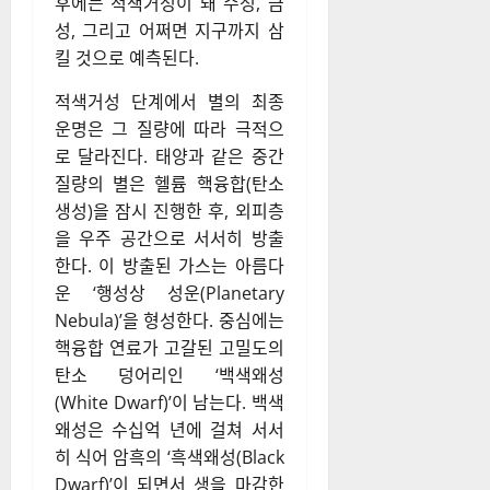
후에는 적색거성이 돼 수성, 금
성, 그리고 어쩌면 지구까지 삼
킬 것으로 예측된다.
적색거성 단계에서 별의 최종
운명은 그 질량에 따라 극적으
로 달라진다. 태양과 같은 중간
질량의 별은 헬륨 핵융합(탄소
생성)을 잠시 진행한 후, 외피층
을 우주 공간으로 서서히 방출
한다. 이 방출된 가스는 아름다
운 ‘행성상 성운(Planetary
Nebula)’을 형성한다. 중심에는
핵융합 연료가 고갈된 고밀도의
탄소 덩어리인 ‘백색왜성
(White Dwarf)’이 남는다. 백색
왜성은 수십억 년에 걸쳐 서서
히 식어 암흑의 ‘흑색왜성(Black
Dwarf)’이 되면서 생을 마감한