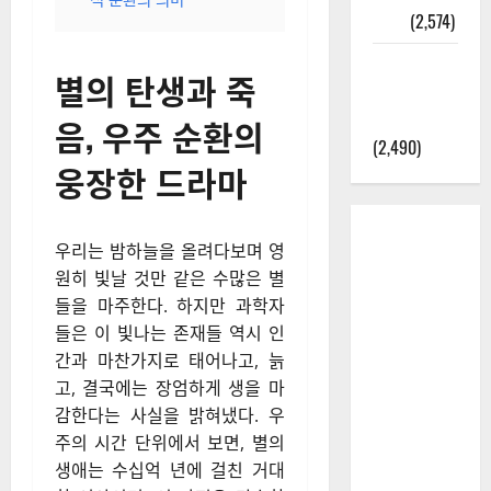
정보
(2,574)
라면에 식
별의 탄생과 죽
초를 넣으
라고?
음, 우주 순환의
(2,490)
웅장한 드라마
우리는 밤하늘을 올려다보며 영
원히 빛날 것만 같은 수많은 별
들을 마주한다. 하지만 과학자
들은 이 빛나는 존재들 역시 인
간과 마찬가지로 태어나고, 늙
고, 결국에는 장엄하게 생을 마
감한다는 사실을 밝혀냈다. 우
주의 시간 단위에서 보면, 별의
생애는 수십억 년에 걸친 거대