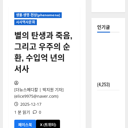
생물‧생명‧현상(phenomena)
시사역사문화
인기글
별의 탄생과 죽음,
[칼럼] 갑상
그리고 우주의 순
선암 세침
환, 수입억 년의
검사는 왜
확률(위험
서사
도)로만 나
올까?
(4,253)
[더뉴스메디칼 | 박지원 기자]
외과수술
(elice9975@naver.com)
뒤 비행기
2025-12-17
타지 말아
1 분 읽기
0
야 하는 2가
지 이유
페이스북
X (트위터)