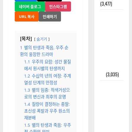
(3,477)
네이버 블로그
인스타그램
주민등록등
URL 복사
인쇄하기
본 발급받
는 법과 활
용법 완벽
[목차]
숨기기
가이드 – 등
1
별의 탄생과 죽음, 우주 순
본·초본 차
환의 웅장한 드라마
이점까지
1.1
우주의 요람: 성간 물질
한번에 해
에서 원시별의 탄생까지
결
(3,035)
1.2
수십억 년의 여정: 주계
열성 단계의 안정성
2025년 7월
1.3
별의 임종: 적색거성으
대한민국에
로의 변신과 최후의 운명
오로라가
1.4
질량이 결정하는 종말:
보인다? 정
초신성 폭발과 우주 원소의
말 볼 수 있
재분배
을까? 놓치
1.5
별의 탄생과 죽음: 우주
면 후회할
적 순환의 의미