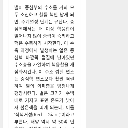
별이 중심부의 수소를 거의 모
두 소진하고 헬륨 핵만 남게 되
면, 주계열성 단계는 끝난다. 중
심핵에서는 더 이상 핵융합이
일어나지 않아 중력이 승리하고
핵은 수축하기 시작한다. 이 수
축 과정에서 발생하는 열은 중
심핵 바깥쪽 껍질에 남아있던
수소층을 가열하여 핵융합을 재
점화시킨다. 이 수소 껍질 연소
는 중심핵 연소보다 훨씬 격렬
하여 별의 외피층을 엄청나게
팽창시킨다. 별은 크기가 수백
배로 커지고 표면 온도가 낮아
져 붉은색을 띠게 되는데, 이를
‘적색거성(Red Giant)’이라고
부른다. 태양 역시 약 50억 년