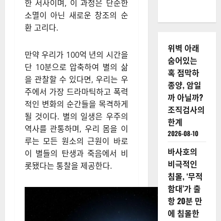
한 서사이며, 이 과정은 단순한
소멸이 아닌 새로운 창조의 순
환 고리다.
위벽 아래
만약 우리가 100억 년의 시간을
숨어있는
단 10분으로 압축하여 별의 삶
혹 점막하
을 관찰할 수 있다면, 우리는 우
종양, 암일
주에서 가장 드라마틱하고 폭력
까 아닐까?
적인 변화의 순간들을 목격하게
조직검사의
될 것이다. 별의 일생은 우주의
한계
역사를 관통하며, 우리 몸을 이
2026-08-10
루는 모든 원소의 근원이 바로
바사호의
이 별들의 탄생과 죽음에서 비
비극적인
롯됐다는 통찰을 제공한다.
침몰, ‘무적
함대’가 출
항 20분 만
에 침몰한