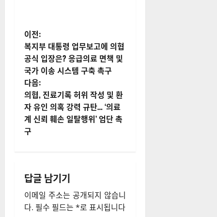
게
이전:
복지부 대통령 업무보고에 의협
시
공식 입장은? 응급의료 면책 및
국가 이송 시스템 구축 촉구
물
다음:
내
의협, 진료기록 허위 작성 및 환
자 유인 의혹 강력 규탄… ‘의료
비
계 신뢰 훼손 일탈행위’ 엄단 촉
구
게
이
션
답글 남기기
이메일 주소는 공개되지 않습니
다.
필수 필드는
*
로 표시됩니다