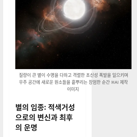
질량이 큰 별이 수명을 다하고 격렬한 초신성 폭발을 일으키며
우주 공간에 새로운 원소들을 흩뿌리는 장엄한 순간 ※AI 제작
이미지
별의 임종: 적색거성
으로의 변신과 최후
의 운명