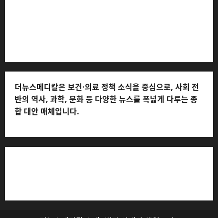
musjang@naver.com * 청소년보호책임자: 전해연 (연락
처: 010-2555-3526) * 개인정보관리책임자: 전해연 (연락
처: 010-2555-3526)
더뉴스메디칼은 보건·의료 정책 소식을 중심으로, 사회 전
반의 역사, 과학, 문화 등 다양한 뉴스를 폭넓게 다루는 종
합 대안 매체입니다.
저작권자© 더뉴스메디칼, 모든 콘텐츠는 저작권법의 보호
를 받으며, 무단 전재와 복사, 배포 등을 금합니다.