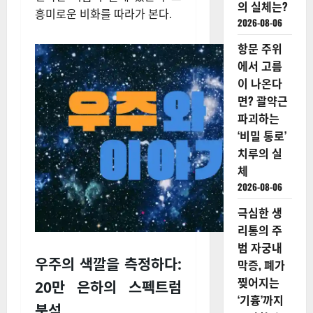
의 실체는?
흥미로운 비화를 따라가 본다.
2026-08-06
항문 주위
에서 고름
이 나온다
면? 괄약근
파괴하는
‘비밀 통로’
치루의 실
체
2026-08-06
극심한 생
리통의 주
범 자궁내
우주의 색깔을 측정하다:
막증, 폐가
찢어지는
20만 은하의 스펙트럼
‘기흉’까지
분석