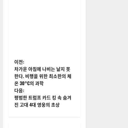
게
이전:
차가운 아침에 나비는 날지 못
시
한다. 비행을 위한 최소한의 체
온 30°C의 과학
물
다음:
내
평범한 트럼프 카드 킹 속 숨겨
진 고대 4대 영웅의 초상
비
게