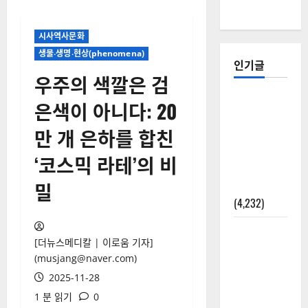
시사역사문화
생물‧생명‧현상(phenomena)
인기글
우주의 색깔은 검
[칼럼] 갑상
은색이 아니다: 20
선암 세침
만 개 은하를 합친
검사는 왜
확률(위험
‘코스믹 라테’의 비
도)로만 나
밀
올까?
(4,232)
외과수술
[더뉴스메디칼 | 이로움 기자]
뒤 비행기
(musjang@naver.com)
타지 말아
2025-11-28
야 하는 2가
1 분 읽기
0
지 이유