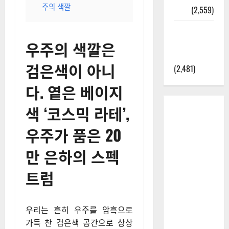
주의 색깔
정보
(2,559)
라면에 식
초를 넣으
우주의 색깔은
라고?
검은색이 아니
(2,481)
다. 옅은 베이지
색 ‘코스믹 라테’,
우주가 품은 20
만 은하의 스펙
트럼
우리는 흔히 우주를 암흑으로
가득 찬 검은색 공간으로 상상