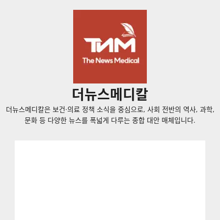
콘
텐
츠
로
바
로
가
더뉴스메디칼
기
더뉴스메디칼은 보건·의료 정책 소식을 중심으로, 사회 전반의 역사, 과학,
문화 등 다양한 뉴스를 폭넓게 다루는 종합 대안 매체입니다.