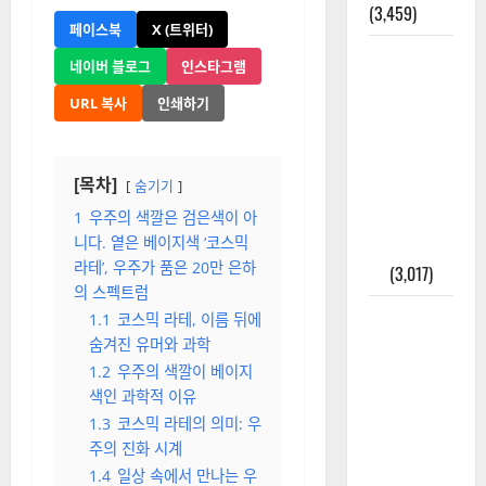
(3,459)
페이스북
X (트위터)
주민등록등
네이버 블로그
인스타그램
본 발급받
URL 복사
인쇄하기
는 법과 활
용법 완벽
가이드 – 등
[목차]
숨기기
본·초본 차
이점까지
1
우주의 색깔은 검은색이 아
니다. 옅은 베이지색 ‘코스믹
한번에 해
라테’, 우주가 품은 20만 은하
결
(3,017)
의 스펙트럼
2025년 7월
1.1
코스믹 라테, 이름 뒤에
대한민국에
숨겨진 유머와 과학
오로라가
1.2
우주의 색깔이 베이지
보인다? 정
색인 과학적 이유
말 볼 수 있
1.3
코스믹 라테의 의미: 우
주의 진화 시계
을까? 놓치
1.4
일상 속에서 만나는 우
면 후회할