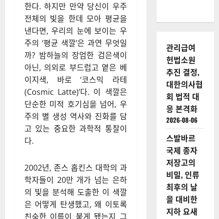
한다. 하지만 만약 당신이 우주
전체의 빛을 한데 모아 평균을
낸다면, 우리의 눈에 보이는 우
주의 ‘평균 색깔’은 과연 무엇일
관리급여
까? 밤하늘의 장엄한 검은색이
헌법소원
아닌, 의외로 부드럽고 옅은 베
추진 결정,
이지색, 바로 ‘코스믹 라테
대한의사협
(Cosmic Latte)’다. 이 색깔은
회 법적 대
단순한 미적 호기심을 넘어, 우
응 본격화
주의 별 생성 역사와 진화를 담
2026-08-06
고 있는 중요한 과학적 통찰이
스발바르
다.
국제 종자
저장고의
2002년, 존스 홉킨스 대학의 과
비밀, 인류
학자들이 20만 개가 넘는 은하
최후의 날
의 빛을 분석해 도출한 이 색깔
을 대비한
은 어떻게 탄생했고, 왜 이토록
지하 요새
친숙한 이름이 붙게 됐는지 그