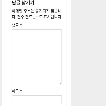
진료 범위 확대…의료계 갈등 심
물
화
내
다음:
겨울 추위 녹이는 국내 온천 여
비
행지 BEST 14
게
이
답글 남기기
션
이메일 주소는 공개되지 않습니
다.
필수 필드는
*
로 표시됩니다
댓글
*