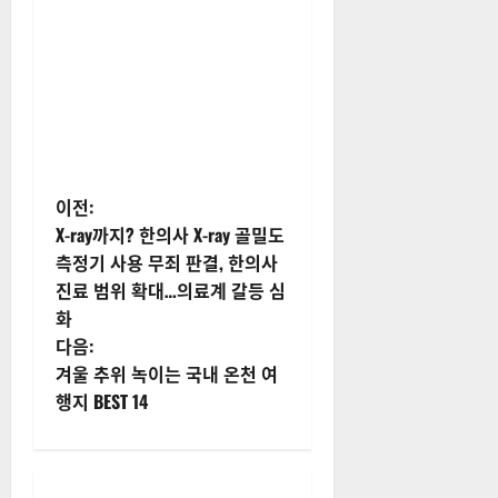
15일부터, 2024년 연말정산 간
소화 서비스 시작: 주요 체크포
인트와 변경사항 완벽 정리
게
이전:
X-ray까지? 한의사 X-ray 골밀도
시
측정기 사용 무죄 판결, 한의사