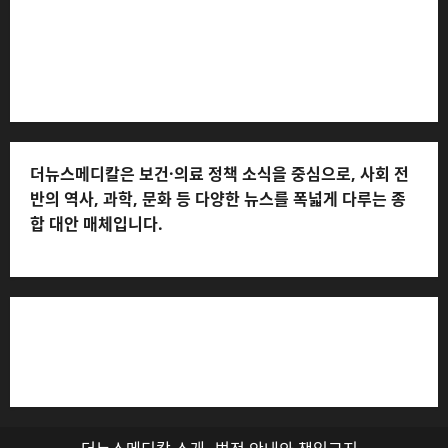
더뉴스메디칼 * 발행·편집인: 전해연 * 등록번호: 경기아
53559 (등록일: 2023.03.02) * 주소: 경기도 고양시 일산
서구 호수로 710 * 대표 전화: 031-815-9975 * 독자 불만
및 피해 접수: 010-6568-1728, musjang@naver.com
(담당자: 이로움) * 정정·반론보도 접수:
musjang@naver.com * 청소년보호책임자: 전해연 (연락
처: 010-2555-3526) * 개인정보관리책임자: 전해연 (연락