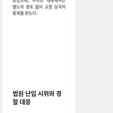
구치소 측은 윤 대통령의 생활
에 대해 “다른 미결수용자와 동
일하게 규정을 적용하겠다”고
밝혔다. 윤 대통령은 이송 당일
아침 만둣국, 배추김치, 무말랭
이를 포함한 기본 식단을 제공
받았으며, 구치소 내부에서는
별도의 경호 없이 교정 당국의
통제를 받는다.