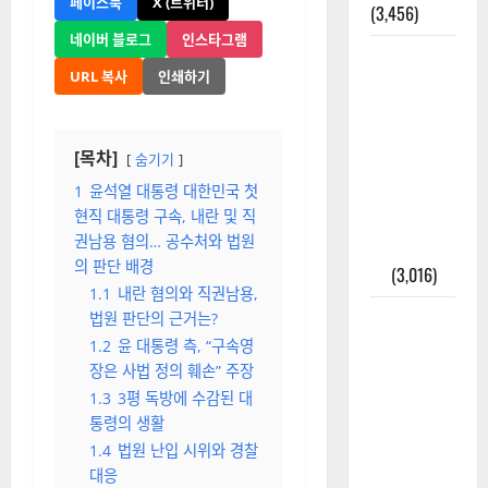
(종합)
올까?
(4,228)
[더뉴스메디칼 | 전해연 기자]
외과수술
(haeyeony@naver.com)
뒤 비행기
2025-01-19
타지 말아
0
야 하는 2가
지 이유
페이스북
X (트위터)
(3,456)
네이버 블로그
인스타그램
주민등록등
URL 복사
인쇄하기
본 발급받
는 법과 활
용법 완벽
[목차]
숨기기
가이드 – 등
본·초본 차
1
윤석열 대통령 대한민국 첫
현직 대통령 구속, 내란 및 직
이점까지
권남용 혐의… 공수처와 법원
한번에 해
의 판단 배경