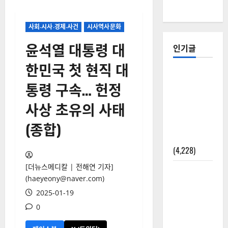
사회‧시사‧경제‧사건
시사역사문화
윤석열 대통령 대
인기글
한민국 첫 현직 대
[칼럼] 갑상
통령 구속… 헌정
선암 세침
검사는 왜
사상 초유의 사태
확률(위험
도)로만 나