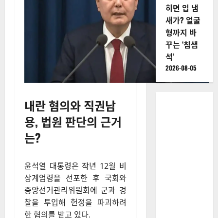
꿈”을 꿨다
통령을 내란 우두머리 및 직권
면? 가족의
남용 혐의로 체포한 후 이틀 뒤
건강보다
구속영장을 청구했다.
‘내 권위’의
상실을 조
심하라
2026-08-05
침샘이 막
히면 입 냄
새가? 얼굴
형까지 바
꾸는 ‘침샘
석’
2026-08-05
내란 혐의와 직권남
용, 법원 판단의 근거