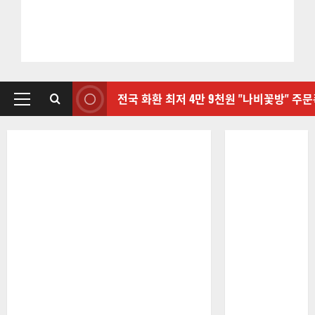
전국 화환 최저 4만 9천원 "나비꽃방" 주
기
본
메
뉴