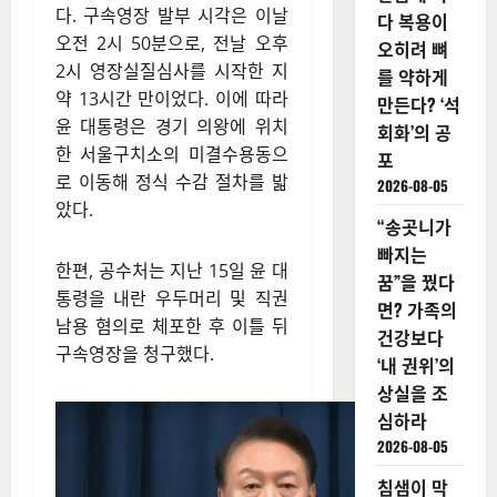
치권과 사회 전반에 걸쳐 엄청
생계위기
난 파장을 불러일으키고 있다.
취약계층
돕는 그냥
서울서부지방법원 차은경 부장
드림, 서류
판사는 “증거를 인멸할 염려가
없는 복지?
있다”는 이유로 고위공직자범죄
2026-08-05
수사처(공수처)가 청구한 윤 대
통령에 대한 구속영장을 발부했
칼슘제 과
다. 구속영장 발부 시각은 이날
다 복용이
오전 2시 50분으로, 전날 오후
오히려 뼈
2시 영장실질심사를 시작한 지
를 약하게
약 13시간 만이었다. 이에 따라
만든다? ‘석
윤 대통령은 경기 의왕에 위치
회화’의 공
한 서울구치소의 미결수용동으
포
로 이동해 정식 수감 절차를 밟
2026-08-05
았다.
“송곳니가
빠지는
한편, 공수처는 지난 15일 윤 대