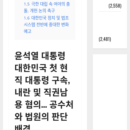
결
(3,016)
1.1
내란 혐의와 직권남용,
2025년 7월
법원 판단의 근거는?
대한민국에
1.2
윤 대통령 측, “구속영
오로라가
장은 사법 정의 훼손” 주장
보인다? 정
1.3
3평 독방에 수감된 대
통령의 생활
말 볼 수 있
1.4
법원 난입 시위와 경찰
을까? 놓치
대응
면 후회할
1.5
극한 대립 속 여야의 충
정보
(2,558)
돌, 개헌 논의 촉구
라면에 식
1.6
대한민국 정치 및 법조
초를 넣으
시스템 전반에 중대한 변화
라고?
예고
(2,481)
윤석열 대통령
대한민국 첫 현