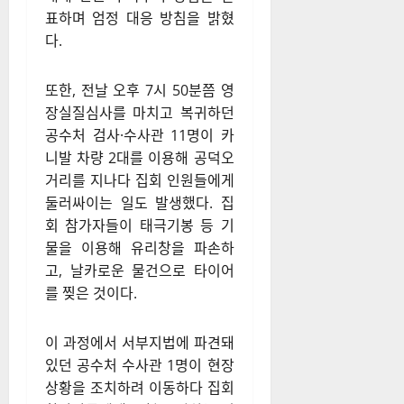
서에 대한 보안 강화를 요청한
상태다. 경찰 관계자는 “법원을
난입하고 폭력을 행사한 것은
법치주의에 대한 중대한 도
전”이라며 윤석열 대통령 구속
영장을 발부한 서울서부지법에
난입해 난동을 부린 시위대에
대해 전원 구속수사 방침을 발
표하며 엄정 대응 방침을 밝혔
다.
또한, 전날 오후 7시 50분쯤 영
장실질심사를 마치고 복귀하던
공수처 검사·수사관 11명이 카
니발 차량 2대를 이용해 공덕오
거리를 지나다 집회 인원들에게
둘러싸이는 일도 발생했다. 집