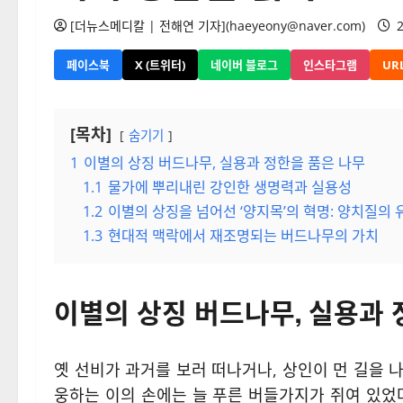
[더뉴스메디칼 | 전해연 기자](haeyeony@naver.com)
2
페이스북
X (트위터)
네이버 블로그
인스타그램
UR
[목차]
숨기기
1
이별의 상징 버드나무, 실용과 정한을 품은 나무
1.1
물가에 뿌리내린 강인한 생명력과 실용성
1.2
이별의 상징을 넘어선 ‘양지목’의 혁명: 양치질의 
1.3
현대적 맥락에서 재조명되는 버드나무의 가치
이별의 상징 버드나무, 실용과 
옛 선비가 과거를 보러 떠나거나, 상인이 먼 길을 나
웅하는 이의 손에는 늘 푸른 버들가지가 쥐여 있었다