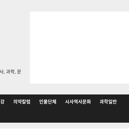
, 과학, 문
건강
의약칼럼
인물단체
시사역사문화
과학일반