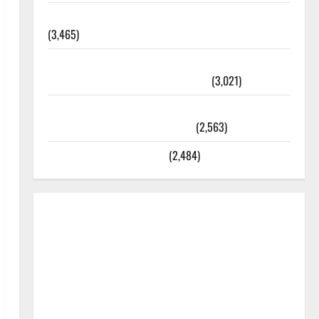
외과수술 뒤 비행기 타지 말아야 하는 2가지 이유
(3,465)
주민등록등본 발급받는 법과 활용법 완벽 가이드 –
등본·초본 차이점까지 한번에 해결
(3,021)
2025년 7월 대한민국에 오로라가 보인다? 정말 볼
수 있을까? 놓치면 후회할 정보
(2,563)
라면에 식초를 넣으라고?
(2,484)