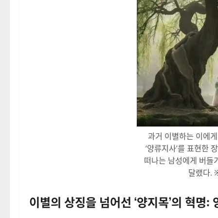
과거 이별하는 이에게
‘양류지사’를 표현한 
떠나는 남성에게 버들
달랬다. 
이별의 상징을 넘어선 ‘양지목’의 혁명: