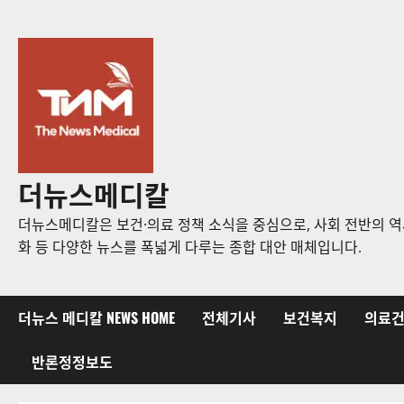
콘
텐
츠
로
바
로
가
기
더뉴스메디칼
더뉴스메디칼은 보건·의료 정책 소식을 중심으로, 사회 전반의 역사
화 등 다양한 뉴스를 폭넓게 다루는 종합 대안 매체입니다.
더뉴스 메디칼 NEWS HOME
전체기사
보건복지
의료
반론정정보도