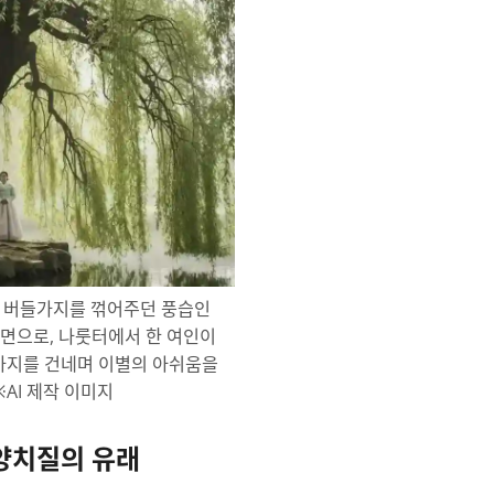
 버들가지를 꺾어주던 풍습인
장면으로, 나룻터에서 한 여인이
가지를 건네며 이별의 아쉬움을
※AI 제작 이미지
 양치질의 유래