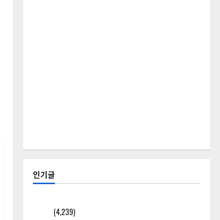
인기글
[칼럼] 갑상선암 세침검사는 왜 확률(위험도)로만 나
올까?
(4,239)