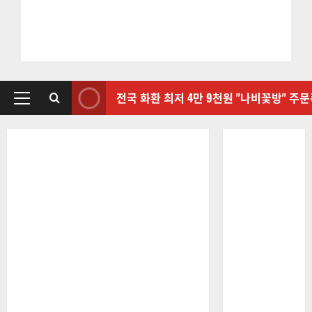
전국 화환 최저 4만 9천원 "나비꽃방" 주
기
본
메
뉴