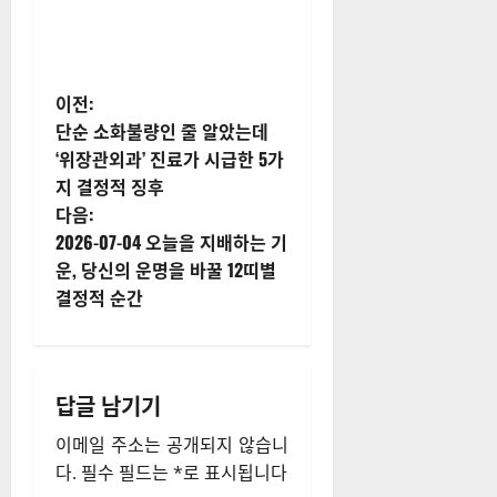
게
이전:
단순 소화불량인 줄 알았는데
시
‘위장관외과’ 진료가 시급한 5가
지 결정적 징후
물
다음:
내
2026-07-04 오늘을 지배하는 기
운, 당신의 운명을 바꿀 12띠별
비
결정적 순간
게
이
답글 남기기
션
이메일 주소는 공개되지 않습니
다.
필수 필드는
*
로 표시됩니다