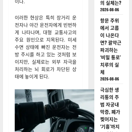
이다.
의 실체는?
2026-08-06
이러한 현상은 특히 장거리 운
항문 주위
전자나 야간 운전자에게 빈번하
에서 고름
게 나타나며, 대형 교통사고의
이 나온다
주요 원인으로 지목된다. 미세
면? 괄약근
수면 상태에 빠진 운전자는 전
파괴하는
방 주시를 하고 있는 것처럼 보
‘비밀 통로’
이지만, 실제로는 외부 자극을
치루의 실
처리하는 뇌 회로가 차단된 상
체
태에 놓이게 된다.
2026-08-06
극심한 생
리통의 주
범 자궁내
막증, 폐가
찢어지는
‘기흉’까지