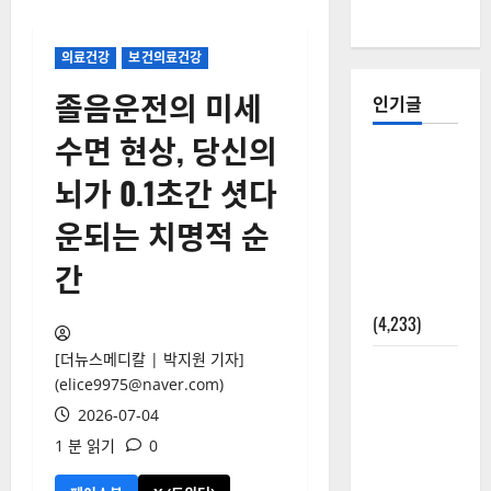
의료건강
보건의료건강
졸음운전의 미세
인기글
수면 현상, 당신의
[칼럼] 갑상
뇌가 0.1초간 셧다
선암 세침
검사는 왜
운되는 치명적 순
확률(위험
간
도)로만 나
올까?
(4,233)
[더뉴스메디칼 | 박지원 기자]
외과수술
(elice9975@naver.com)
뒤 비행기
2026-07-04
타지 말아
1 분 읽기
0
야 하는 2가
지 이유