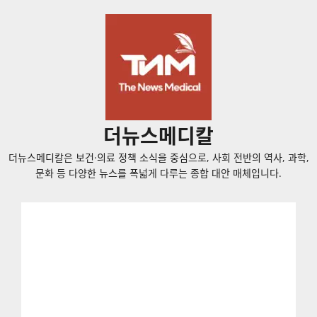
콘
텐
츠
로
바
로
가
더뉴스메디칼
기
더뉴스메디칼은 보건·의료 정책 소식을 중심으로, 사회 전반의 역사, 과학,
문화 등 다양한 뉴스를 폭넓게 다루는 종합 대안 매체입니다.