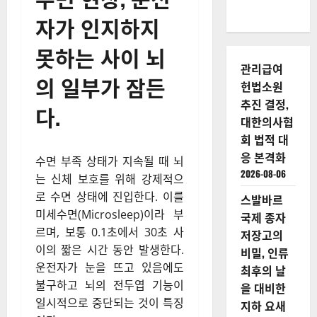
자가 인지하지
못하는 사이 뇌
관리급여
의 일부가 잠든
헌법소원
추진 결정,
다.
대한의사협
회 법적 대
응 본격화
수면 부족 상태가 지속될 때 뇌
2026-08-06
는 신체 보호를 위해 강제적으
로 수면 상태에 진입한다. 이를
스발바르
미세수면(Microsleep)이라 부
국제 종자
르며, 보통 0.1초에서 30초 사
저장고의
이의 짧은 시간 동안 발생한다.
비밀, 인류
운전자가 눈을 뜨고 있음에도
최후의 날
불구하고 뇌의 전두엽 기능이
을 대비한
일시적으로 중단되는 것이 특징
지하 요새