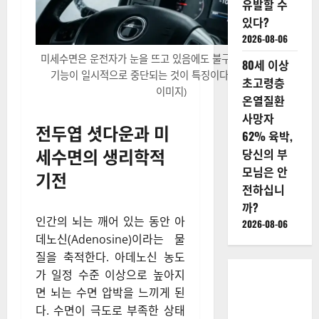
유발할 수
있다?
2026-08-06
미세수면은 운전자가 눈을 뜨고 있음에도 불구하고 뇌의 전두엽
80세 이상
기능이 일시적으로 중단되는 것이 특징이다. (사진=AI 생성
초고령층
이미지)
온열질환
사망자
전두엽 셧다운과 미
62% 육박,
세수면의 생리학적
당신의 부
모님은 안
기전
전하십니
까?
인간의 뇌는 깨어 있는 동안 아
2026-08-06
데노신(Adenosine)이라는 물
질을 축적한다. 아데노신 농도
가 일정 수준 이상으로 높아지
면 뇌는 수면 압박을 느끼게 된
다. 수면이 극도로 부족한 상태