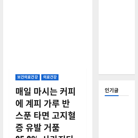
보건의료건강
의료건강
매일 마시는 커피
인기글
에 계피 가루 반
[칼럼] 갑상
스푼 타면 고지혈
선암 세침
검사는 왜
증 유발 거품
확률(위험
도)로만 나