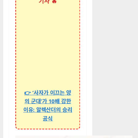
👉 ‘사자가 이끄는 양
의 군대’가 10배 강한
이유: 알렉산더의 승리
공식