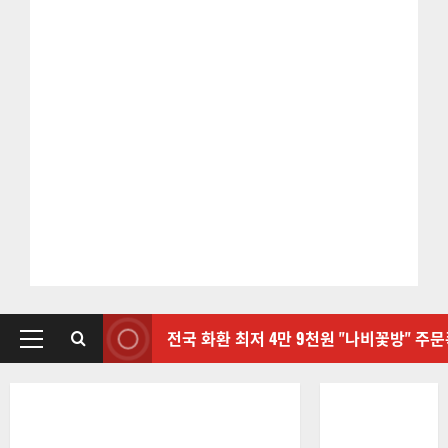
전국 화환 최저 4만 9천원 "나비꽃방" 주
기
본
메
뉴