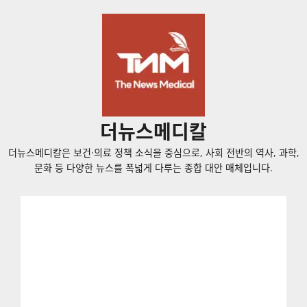
콘
텐
츠
로
바
로
가
더뉴스메디칼
기
더뉴스메디칼은 보건·의료 정책 소식을 중심으로, 사회 전반의 역사, 과학,
문화 등 다양한 뉴스를 폭넓게 다루는 종합 대안 매체입니다.