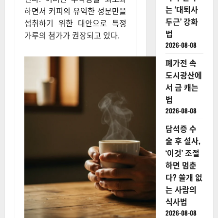
는 ‘대퇴사
하면서 커피의 유익한 성분만을
두근’ 강화
섭취하기 위한 대안으로 특정
법
가루의 첨가가 권장되고 있다.
2026-08-08
폐가전 속
도시광산에
서 금 캐는
법
2026-08-08
담석증 수
술 후 설사,
‘이것’ 조절
하면 멈춘
다? 쓸개 없
는 사람의
식사법
2026-08-08