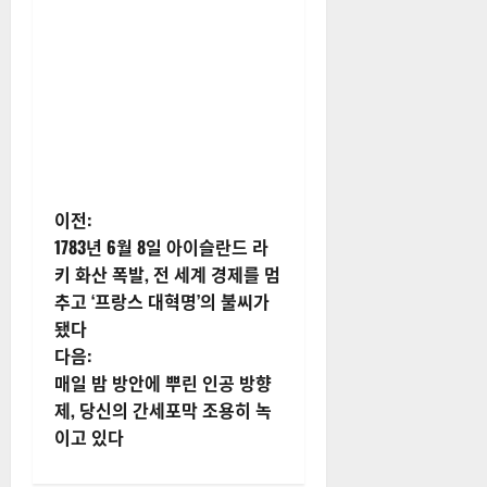
게
이전:
1783년 6월 8일 아이슬란드 라
시
키 화산 폭발, 전 세계 경제를 멈
추고 ‘프랑스 대혁명’의 불씨가
물
됐다
내
다음:
매일 밤 방안에 뿌린 인공 방향
비
제, 당신의 간세포막 조용히 녹
이고 있다
게
이
션
답글 남기기
이메일 주소는 공개되지 않습니
다.
필수 필드는
*
로 표시됩니다
댓글
*