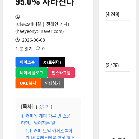
95.0% 사라진다
올까?
(4,249)
[더뉴스메디칼 | 전해연 기자]
외과수술
(haeyeony@naver.com)
뒤 비행기
2026-06-08
타지 말아
1 분 읽기
0
야 하는 2가
지 이유
페이스북
X (트위터)
(3,476)
네이버 블로그
인스타그램
주민등록등
URL 복사
인쇄하기
본 발급받
는 법과 활
용법 완벽
[목차]
숨기기
가이드 – 등
본·초본 차
1
커피에 계피 가루 반 스푼
타면… 벌어지는 일
이점까지
1.1
커피 오일 카페스톨이
한번에 해
간 내 콜레스테롤 합성 효소