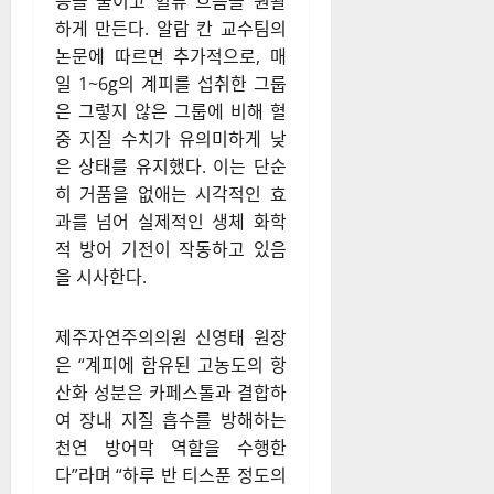
증을 줄이고 혈류 흐름을 원활
하게 만든다. 알람 칸 교수팀의
논문에 따르면 추가적으로, 매
일 1~6g의 계피를 섭취한 그룹
은 그렇지 않은 그룹에 비해 혈
중 지질 수치가 유의미하게 낮
은 상태를 유지했다. 이는 단순
히 거품을 없애는 시각적인 효
과를 넘어 실제적인 생체 화학
적 방어 기전이 작동하고 있음
을 시사한다.
제주자연주의의원 신영태 원장
은 “계피에 함유된 고농도의 항
산화 성분은 카페스톨과 결합하
여 장내 지질 흡수를 방해하는
천연 방어막 역할을 수행한
다”라며 “하루 반 티스푼 정도의