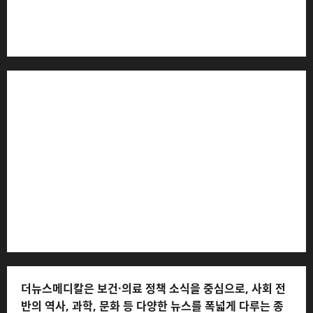
서구 호수로 710 * 대표 전화: 031-815-9975 * 독자 불만
및 피해 접수: 010-6568-1728, musjang@naver.com
(담당자: 이로움) * 정정·반론보도 접수:
musjang@naver.com * 청소년보호책임자: 전해연 (연락
처: 010-2555-3526) * 개인정보관리책임자: 전해연 (연락
처: 010-2555-3526)
더뉴스메디칼은 보건·의료 정책 소식을 중심으로, 사회 전
반의 역사, 과학, 문화 등 다양한 뉴스를 폭넓게 다루는 종
합 대안 매체입니다.
저작권자© 더뉴스메디칼, 모든 콘텐츠는 저작권법의 보호
를 받으며, 무단 전재와 복사, 배포 등을 금합니다.