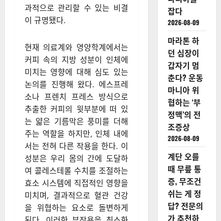
과적으로 관리할 수 있는 비결
잡다
이 규명됐다.
2026-08-09
마라톤 하
현재 의료계와 영양학계에서는
던 심장이
커피 속의 지방 성분이 인체에
갑자기 멈
미치는 영향에 대해 심도 있는
춘다? 운동
논의를 진행해 왔다. 에스프레
마니아 위
소나 프렌치 프레스 방식으로
협하는 ‘부
추출한 커피의 윗부분에 떠 있
정맥’의 전
는 얇은 기름막은 풍미를 더해
조증상
주는 역할을 하지만, 인체 내에
2026-08-09
서는 전혀 다른 작용을 한다. 이
계단 오를
성분은 우리 몸의 간에 도달하
때 무릎 통
여 콜레스테롤 수치를 조절하는
증, 무조건
효소 시스템에 직접적인 영향을
쉬는 게 정
미치며, 결과적으로 혈관 건강
답? 전문의
을 위협하는 요소로 돌변하게
가 추천하
된다. 이러한 부작용을 최소화