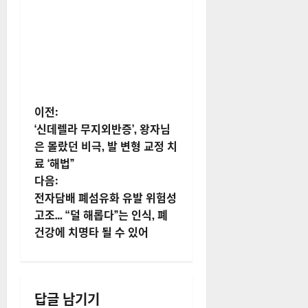
게
이전:
‘신데렐라 무지외반증’, 왕자님
시
은 몰랐던 비극, 발 변형 교정 치
료 ‘해법”
물
다음:
내
전자담배 폐섬유화 유발 위험성
고조… “덜 해롭다”는 인식, 폐
비
건강에 치명타 될 수 있어
게
이
답글 남기기