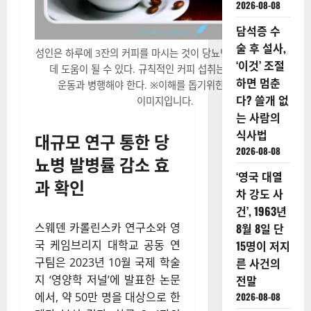
2026-08-08
담석증 수
술 후 설사,
성인은 하루에 3잔의 커피를 마시는 것이 당뇨병 발병률을 낮추는
‘이것’ 조절
데 도움이 될 수 있다. 규칙적인 커피 섭취는 건강한 식단과
하면 멈춘
운동과 병행해야 한다. ※이해를 돕기위한 Canva 출처
다? 쓸개 없
이미지입니다.
는 사람의
식사법
대규모 연구 통한 당
2026-08-08
뇨병 발병률 감소 효
‘영국 대열
과 확인
차 강도 사
건’, 1963년
스웨덴 카롤린스카 연구소와 영
8월 8일 단
국 케임브리지 대학교 공동 연
15명이 저지
구팀은 2023년 10월 국제 학술
른 사건의
지 ‘영양학 저널’에 발표한 논문
전말
에서, 약 50만 명을 대상으로 한
2026-08-08