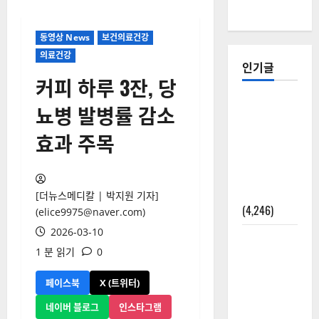
동영상 News
보건의료건강
의료건강
인기글
커피 하루 3잔, 당
[칼럼] 갑상
뇨병 발병률 감소
선암 세침
효과 주목
검사는 왜
확률(위험
도)로만 나
올까?
[더뉴스메디칼 | 박지원 기자]
(4,246)
(elice9975@naver.com)
2026-03-10
외과수술
1 분 읽기
0
뒤 비행기
타지 말아
페이스북
X (트위터)
야 하는 2가
네이버 블로그
인스타그램
지 이유