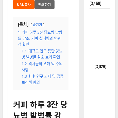
(3,468)
URL 복사
인쇄하기
주민등록등
본 발급받
[목차]
숨기기
는 법과 활
1
커피 하루 3잔 당뇨병 발병
용법 완벽
률 감소, 커피 섭취량과 연관
가이드 – 등
성 확인
본·초본 차
1.1
대규모 연구 통한 당뇨
이점까지
병 발병률 감소 효과 확인
한번에 해
1.2
의사들의 견해 및 주의
결
(3,029)
사항
1.3
향후 연구 과제 및 공중
2025년 7월
보건적 함의
대한민국에
오로라가
보인다? 정
커피 하루 3잔 당
말 볼 수 있
을까? 놓치
뇨병 발병률 감
면 후회할