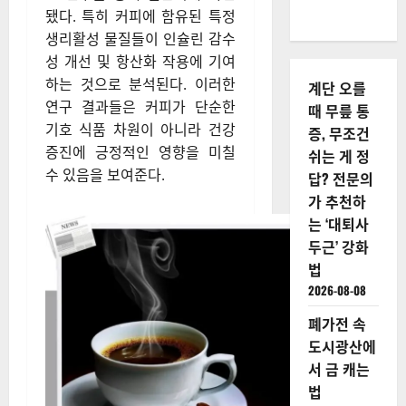
됐다. 특히 커피에 함유된 특정
생리활성 물질들이 인슐린 감수
성 개선 및 항산화 작용에 기여
하는 것으로 분석된다. 이러한
계단 오를
연구 결과들은 커피가 단순한
때 무릎 통
기호 식품 차원이 아니라 건강
증, 무조건
증진에 긍정적인 영향을 미칠
쉬는 게 정
수 있음을 보여준다.
답? 전문의
가 추천하
는 ‘대퇴사
두근’ 강화
법
2026-08-08
폐가전 속
도시광산에
서 금 캐는
법