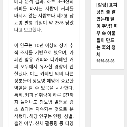
메타 분석 결과, 하루 3~4잔의
[칼럼] 표피
커피를 마시는 사람이 커피를
낭인 줄 알
마시지 않는 사람보다 제2형 당
았는데 털
뇨병 발병 위험이 약 25% 낮았
이 주범? 피
다고 보고했다.
부 속 이물
질이 만드
이 연구는 10년 이상의 장기 추
는 혹의 정
적 조사를 기반으로 했으며, 카
체
페인 함유 커피와 디카페인 커
2026-08-08
피 모두에서 유사한 경향이 관
찰됐다. 이는 카페인 외의 다른
성분들이 당뇨병 예방에 중요한
역할을 할 수 있음을 시사한다.
특히, 커피 섭취량이 하루 6잔까
지 늘어나도 당뇨병 발병률 감
소 효과는 지속되는 것으로 분
석됐다. 해당 연구는 연령, 성별,
흡연 여부, 신체 활동량 등 다양