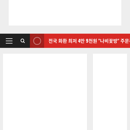
전국 화환 최저 4만 9천원 "나비꽃방" 주
기
본
메
뉴