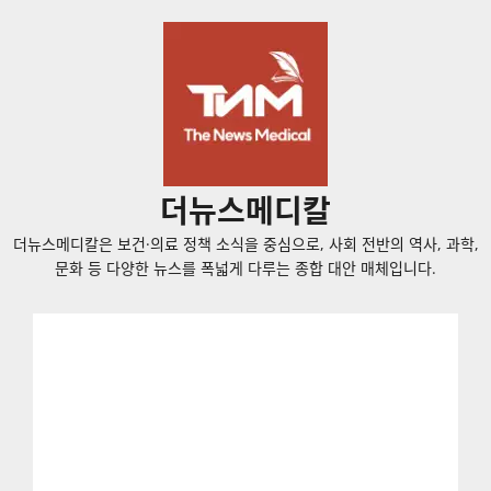
콘
텐
츠
로
바
로
가
더뉴스메디칼
기
더뉴스메디칼은 보건·의료 정책 소식을 중심으로, 사회 전반의 역사, 과학,
문화 등 다양한 뉴스를 폭넓게 다루는 종합 대안 매체입니다.