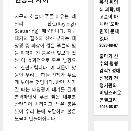
폭식 뒤의
뇌 과학, 배
고픔이 아
지구의 하늘이 푸른 이유는 ‘레
니라 ‘도파
일리 산란(Rayleigh
민’이 문제
Scattering)’ 때문입니다. 지구
였다
대기의 질소와 산소 분자는 태
2026-08-07
양광 중 파장이 짧은 푸른색 빛
을 파장이 긴 붉은색 빛보다 훨
줄타기 선
씬 더 효과적으로 모든 방향으
수의 평형
로 산란시킵니다. 이 때문에 낮
감각? 성대
동안 우리는 하늘 전체가 푸르
신경과 전
게 보이는 것입니다. 반면, 해가
정기관의
질 때는 태양광이 대기를 길게
비밀스러운
통과하면서 푸른 빛은 대부분
연결고리
산란되어 사라지고, 남은 붉은
2026-08-07
빛이 우리 눈에 도달하여 붉은
노을이 만들어집니다.