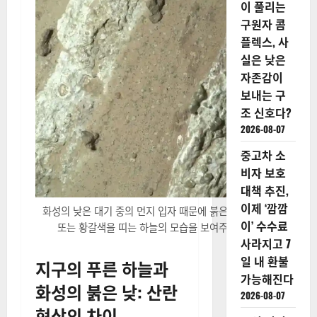
이 풀리는
구원자 콤
플렉스, 사
실은 낮은
자존감이
보내는 구
조 신호다?
2026-08-07
중고차 소
비자 보호
대책 추진,
이제 ‘깜깜
화성의 낮은 대기 중의 먼지 입자 때문에 붉은빛이 강한 분홍색
이’ 수수료
또는 황갈색을 띠는 하늘의 모습을 보여주고 있습니다.
사라지고 7
일 내 환불
지구의 푸른 하늘과
가능해진다
화성의 붉은 낮: 산란
2026-08-07
현상의 차이