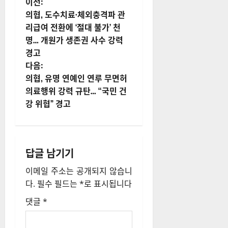
게
이전:
의협, 도수치료·체외충격파 관
시
리급여 전환에 ‘절대 불가’ 천
명… 개원가 생존권 사수 강력
물
경고
내
다음:
의협, 유명 연예인 연루 무면허
비
의료행위 강력 규탄… “국민 건
강 위협” 경고
게
이
션
답글 남기기
이메일 주소는 공개되지 않습니
다.
필수 필드는
*
로 표시됩니다
댓글
*