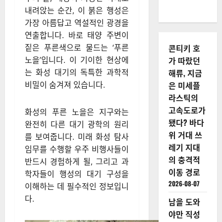
내려앉는 순간, 이 붉은 행성은
가장 아름답고 역설적인 광경을
연출합니다. 바로 태양 주변이
짙은 푸른색으로 물드는 ‘푸른
콘티키 호
노을’입니다. 이 기이한 현상에
가 따랐던
는 화성 대기의 독특한 과학적
해류, 지금
비밀이 숨겨져 있습니다.
은 미세플
라스틱의
고속도로가
화성의 푸른 노을은 지구와는
됐다? 바다
완전히 다른 대기 광학의 원리
위 거대 쓰
를 보여줍니다. 미래 화성 탐사
레기 지대
임무를 수행할 우주 비행사들이
의 충격적
반드시 경험하게 될, 그리고 과
이동 경로
학자들이 행성의 대기 구성을
2026-08-07
이해하는 데 필수적인 정보입니
다.
남을 도와
야만 직성