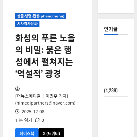
생물‧생명‧현상(phenomena)
시사역사문화
인기글
화성의 푸른 노을
[칼럼] 갑상
의 비밀: 붉은 행
선암 세침
성에서 펼쳐지는
검사는 왜
확률(위험
‘역설적’ 광경
도)로만 나
올까?
(4,239)
[더뉴스메디칼 | 이민우 기자]
외과수술
(himedipartners@naver.com)
뒤 비행기
2025-12-08
타지 말아
1 분 읽기
0
야 하는 2가
지 이유
페이스북
X (트위터)