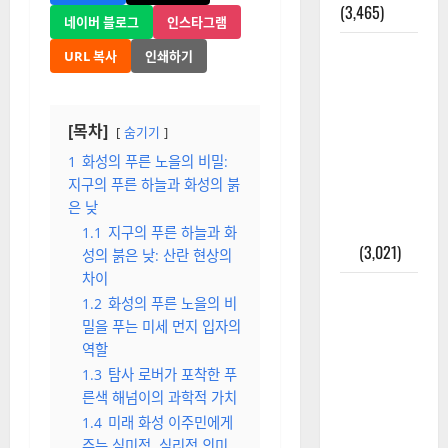
(3,465)
네이버 블로그
인스타그램
주민등록등
URL 복사
인쇄하기
본 발급받
는 법과 활
용법 완벽
[목차]
숨기기
가이드 – 등
1
화성의 푸른 노을의 비밀:
본·초본 차
지구의 푸른 하늘과 화성의 붉
이점까지
은 낮
한번에 해
1.1
지구의 푸른 하늘과 화
결
(3,021)
성의 붉은 낮: 산란 현상의
차이
2025년 7월
1.2
화성의 푸른 노을의 비
대한민국에
밀을 푸는 미세 먼지 입자의
오로라가
역할
보인다? 정
1.3
탐사 로버가 포착한 푸
말 볼 수 있
른색 해넘이의 과학적 가치
을까? 놓치
1.4
미래 화성 이주민에게
면 후회할
주는 심미적, 심리적 의미