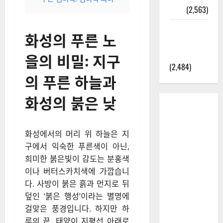
정보
(2,563)
라면에 식
화성의 푸른 노
초를 넣으
라고?
을의 비밀: 지구
(2,484)
의 푸른 하늘과
화성의 붉은 낮
화성에서의 머리 위 하늘은 지
구에서 익숙한 푸른색이 아닌,
희미한 붉은빛이 감도는 분홍색
이나 버터스카치색에 가깝습니
다. 사방이 붉은 흙과 먼지로 뒤
덮인 ‘붉은 행성’이라는 별명에
걸맞은 풍경입니다. 하지만 하
루의 끝, 태양이 지평선 아래로