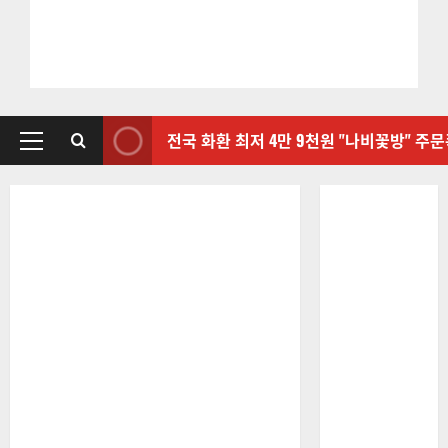
전국 화환 최저 4만 9천원 "나비꽃방" 주
기
본
메
뉴