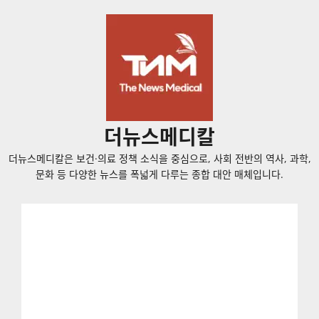
콘
텐
츠
로
바
로
가
더뉴스메디칼
기
더뉴스메디칼은 보건·의료 정책 소식을 중심으로, 사회 전반의 역사, 과학,
문화 등 다양한 뉴스를 폭넓게 다루는 종합 대안 매체입니다.