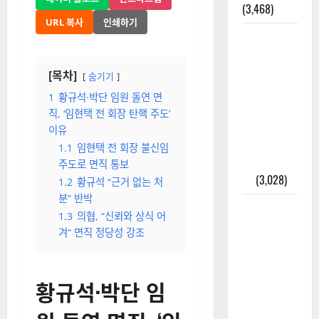
(3,468)
URL 복사
인쇄하기
주민등록등
본 발급받
는 법과 활
[목차]
숨기기
용법 완벽
1
황규석·박단 임원 돌연 면
가이드 – 등
직, ‘임현택 전 회장 탄핵 주도’
본·초본 차
이유
이점까지
1.1
임현택 전 회장 불신임
한번에 해
주도로 면직 통보
결
(3,028)
1.2
황규석 “근거 없는 처
분” 반박
2025년 7월
1.3
의협, “신뢰와 상식 어
대한민국에
겨” 면직 정당성 강조
오로라가
보인다? 정
말 볼 수 있
황규석·박단 임
을까? 놓치
면 후회할