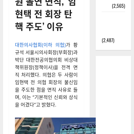
원 돌연 면직, ‘임
정보
(2,565)
현택 전 회장 탄
라면에 식
핵 주도’ 이유
초를 넣으
라고?
(2,487)
대한의사협회(이하 의협)
가 황
규석 서울시의사회장(부회장)과
박단 대한전공의협의회 비상대
책위원장(정책이사)을 전격 면
직 처리했다. 의협은 두 사람이
임현택 전 의협 회장의 불신임
을 주도한 점을 면직 사유로 들
며, 이는 “기본적인 신뢰와 상식
을 어겼다”고 밝혔다.