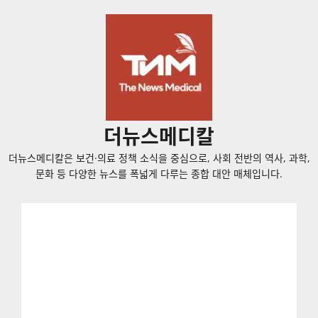
콘
텐
츠
로
바
로
가
더뉴스메디칼
기
더뉴스메디칼은 보건·의료 정책 소식을 중심으로, 사회 전반의 역사, 과학,
문화 등 다양한 뉴스를 폭넓게 다루는 종합 대안 매체입니다.