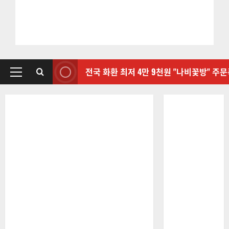
전국 화환 최저 4만 9천원 "나비꽃방" 주
기
본
메
뉴