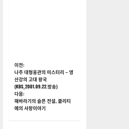
게
이전:
나주 대형옹관의 미스터리 – 영
시
산강의 고대 왕국
(KBS_2001.09.22.방송)
물
다음:
내
해바라기의 슬픈 전설, 클리티
에의 사랑이야기
비
게