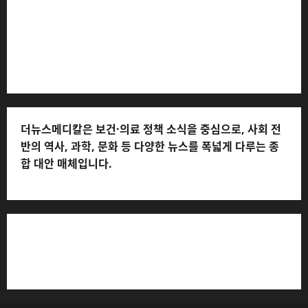
(담당자: 이로움) * 정정·반론보도 접수:
musjang@naver.com * 청소년보호책임자: 전해연 (연락
처: 010-2555-3526) * 개인정보관리책임자: 전해연 (연락
처: 010-2555-3526)
더뉴스메디칼은 보건·의료 정책 소식을 중심으로, 사회 전
반의 역사, 과학, 문화 등 다양한 뉴스를 폭넓게 다루는 종
합 대안 매체입니다.
저작권자© 더뉴스메디칼, 모든 콘텐츠는 저작권법의 보호
를 받으며, 무단 전재와 복사, 배포 등을 금합니다.