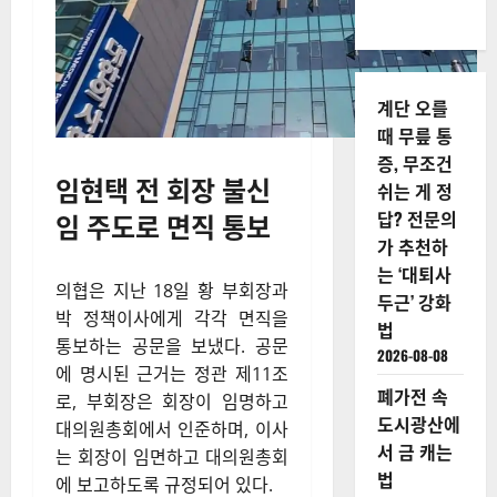
계단 오를
때 무릎 통
증, 무조건
임현택 전
회장 불신
쉬는 게 정
임 주도로 면직 통보
답? 전문의
가 추천하
는 ‘대퇴사
의협은 지난 18일 황 부회장과
두근’ 강화
박 정책이사에게 각각 면직을
법
통보하는 공문을 보냈다. 공문
2026-08-08
에 명시된 근거는 정관 제11조
폐가전 속
로, 부회장은 회장이 임명하고
도시광산에
대의원총회에서 인준하며, 이사
서 금 캐는
는 회장이 임면하고 대의원총회
법
에 보고하도록 규정되어 있다.