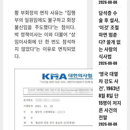
2026-08-08
담석증 수
황 부회장의 면직 사유는 “집행
술 후 설사,
부의 일원임에도 불구하고 회장
‘이것’ 조절
불신임을 주도했다”는 점이다.
하면 멈춘
박 정책이사는 이와 더불어 “상
다? 쓸개 없
임이사회에 단 한 번도 참석하
는 사람의
지 않았다”는 이유로 면직되었
식사법
다.
2026-08-08
‘영국 대열
차 강도 사
건’, 1963년
8월 8일 단
15명이 저지
른 사건의
전말
2026-08-08