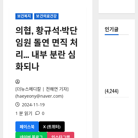
보건복지
보건의료건강
의협, 황규석·박단
인기글
임원 돌연 면직 처
[칼럼] 갑상
리… 내부 분란 심
선암 세침
검사는 왜
화되나
확률(위험
도)로만 나
올까?
[더뉴스메디칼 | 전해연 기자]
(4,244)
(haeyeony@naver.com)
외과수술
2024-11-19
뒤 비행기
1 분 읽기
0
타지 말아
야 하는 2가
페이스북
X (트위터)
지 이유
네이버 블로그
인스타그램