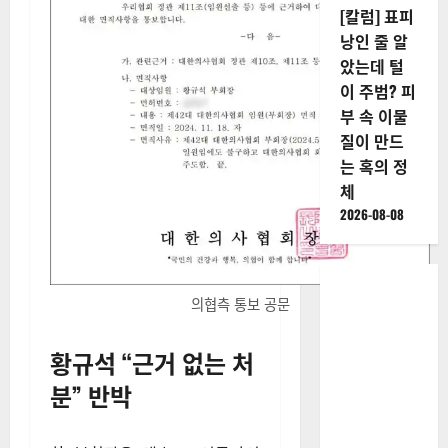
[칼럼] 표피
낭인 줄 알
았는데 털
이 주범? 피
부 속 이물
질이 만드
는 혹의 정
체
2026-08-08
의협측 통보 공문
황규석 “근거 없는 처
분” 반박