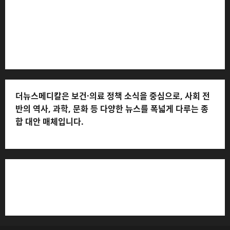
(담당자: 이로움) * 정정·반론보도 접수:
musjang@naver.com * 청소년보호책임자: 전해연 (연락
처: 010-2555-3526) * 개인정보관리책임자: 전해연 (연락
처: 010-2555-3526)
더뉴스메디칼은 보건·의료 정책 소식을 중심으로, 사회 전
반의 역사, 과학, 문화 등 다양한 뉴스를 폭넓게 다루는 종
합 대안 매체입니다.
저작권자© 더뉴스메디칼, 모든 콘텐츠는 저작권법의 보호
를 받으며, 무단 전재와 복사, 배포 등을 금합니다.