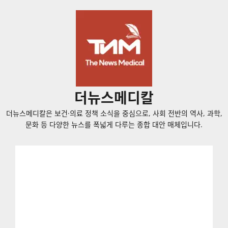
콘
텐
츠
로
바
로
가
더뉴스메디칼
기
더뉴스메디칼은 보건·의료 정책 소식을 중심으로, 사회 전반의 역사, 과학,
문화 등 다양한 뉴스를 폭넓게 다루는 종합 대안 매체입니다.