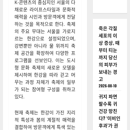
K-콘텐츠의 중심지인 서울의 다
채로운 라이프스타일과 문화적
매력을 시민과 방문객에게 전달
하는 것을 목적으로 한다. 축제
죽은 각질
의 주요 무대는 서울을 가로지
세포의 이
르는 한강으로 설정되었으며,
상 증상, 때
강변뿐만 아니라 물 위까지 축
부터 티눈
제 공간을 확장하여 다양한 프
까지 당신
로그램을 선보인다. 이는 도시
의 피부가
형 문화 축제의 새로운 모델을
보내는 경
제시하며 한강을 따라 걷고 머
고
무는 과정 자체가 축제의 일부
2026-08-10
가 되는 참여형 구성을 취하고
귀지 파면
있다.
팔수록 귀
건강 망친
현재 축제는 한강이 가진 지리
다? ‘이비인
적 특성과 봄의 계절적 매력을
후과’가 권
결합하여 방문객에게 특색 있는