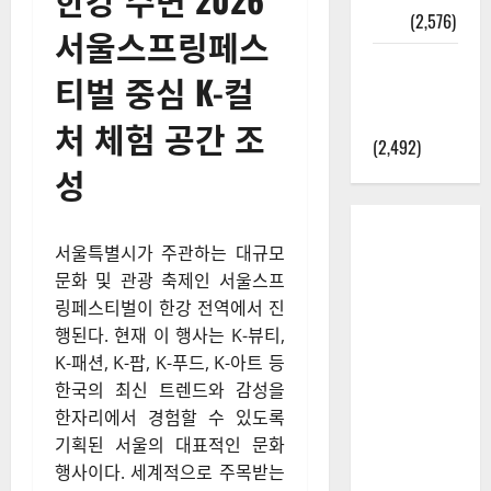
정보
(2,576)
서울스프링페스
라면에 식
티벌 중심 K-컬
초를 넣으
라고?
처 체험 공간 조
(2,492)
성
서울특별시가 주관하는 대규모
문화 및 관광 축제인 서울스프
링페스티벌이 한강 전역에서 진
행된다. 현재 이 행사는 K-뷰티,
K-패션, K-팝, K-푸드, K-아트 등
한국의 최신 트렌드와 감성을
한자리에서 경험할 수 있도록
기획된 서울의 대표적인 문화
행사이다. 세계적으로 주목받는