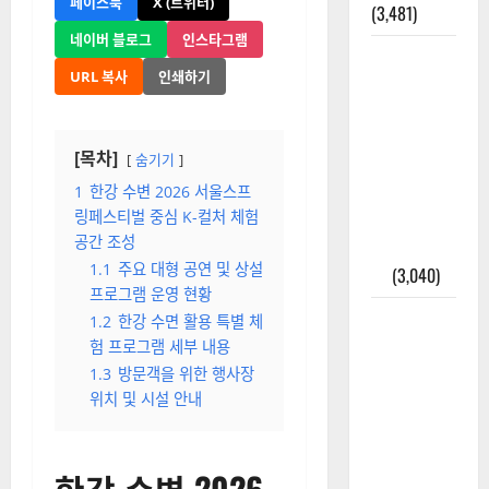
페이스북
X (트위터)
(3,481)
네이버 블로그
인스타그램
주민등록등
URL 복사
인쇄하기
본 발급받
는 법과 활
용법 완벽
[목차]
숨기기
가이드 – 등
본·초본 차
1
한강 수변 2026 서울스프
링페스티벌 중심 K-컬처 체험
이점까지
공간 조성
한번에 해
1.1
주요 대형 공연 및 상설
결
(3,040)
프로그램 운영 현황
2025년 7월
1.2
한강 수면 활용 특별 체
대한민국에
험 프로그램 세부 내용
오로라가
1.3
방문객을 위한 행사장
보인다? 정
위치 및 시설 안내
말 볼 수 있
을까? 놓치
한강 수변 2026
면 후회할