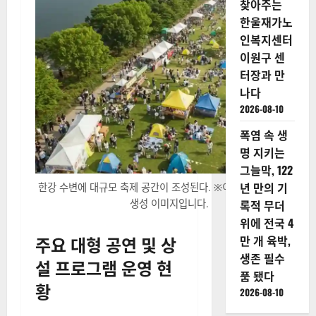
찾아주는
한울재가노
인복지센터
이원구 센
터장과 만
나다
2026-08-10
폭염 속 생
명 지키는
그늘막, 122
년 만의 기
한강 수변에 대규모 축제 공간이 조성된다. ※이해를 돕기위한 AI
생성 이미지입니다.
록적 무더
위에 전국 4
주요 대형 공연 및 상
만 개 육박,
생존 필수
설 프로그램 운영 현
품 됐다
황
2026-08-10