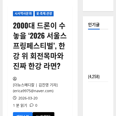
시사역사문화
꽃‧축제‧관광
2000대 드론이 수
인기글
놓을 ‘2026 서울스
[칼럼] 갑상
프링페스티벌’, 한
선암 세침
검사는 왜
강 위 회전목마와
확률(위험
진짜 한강 라면?
도)로만 나
올까?
(4,258)
[더뉴스메디칼 | 김진영 기자]
외과수술
(erica9975@naver.com)
뒤 비행기
2026-03-20
타지 말아
1 분 읽기
0
야 하는 2가
지 이유