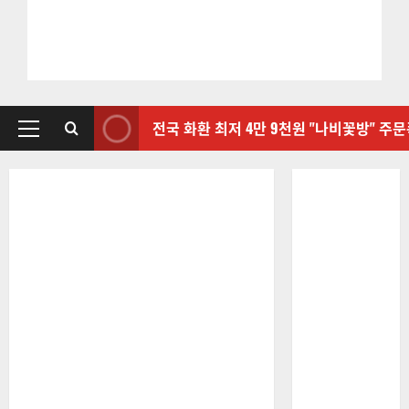
전국 화환 최저 4만 9천원 "나비꽃방" 주
기
본
메
뉴