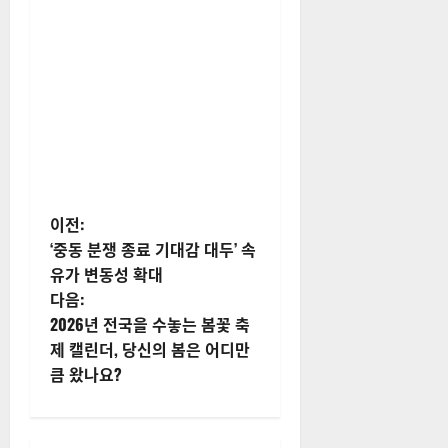
게
이전:
‘중동 분쟁 종료 기대감 대두’ 속
시
유가 변동성 확대
다음:
물
2026년 전국을 수놓는 봄꽃 축
내
제 캘린더, 당신의 봄은 어디만
큼 왔나요?
비
게