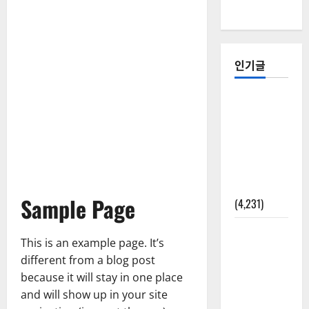
인기글
[칼럼] 갑상
선암 세침
검사는 왜
확률(위험
도)로만 나
올까?
Sample Page
(4,231)
외과수술
This is an example page. It’s
뒤 비행기
different from a blog post
타지 말아
because it will stay in one place
야 하는 2가
and will show up in your site
지 이유