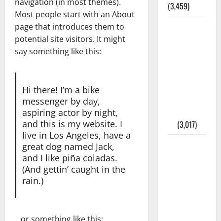
navigation (in most themes).
(3,459)
Most people start with an About
주민등록등
page that introduces them to
본 발급받
potential site visitors. It might
는 법과 활
say something like this:
용법 완벽
가이드 – 등
본·초본 차
Hi there! I’m a bike
이점까지
messenger by day,
한번에 해
aspiring actor by night,
and this is my website. I
결
(3,017)
live in Los Angeles, have a
2025년 7월
great dog named Jack,
대한민국에
and I like piña coladas.
오로라가
(And gettin’ caught in the
rain.)
보인다? 정
말 볼 수 있
을까? 놓치
면 후회할
…or something like this: