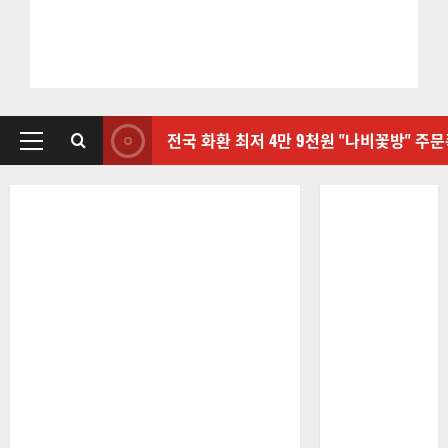
전국 화환 최저 4만 9천원 "나비꽃방" 주
기
본
메
뉴