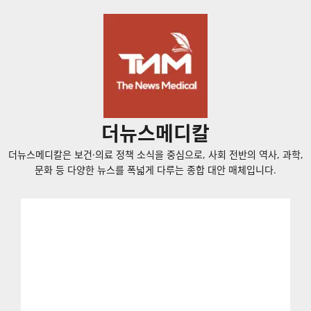
콘
텐
츠
로
바
로
가
더뉴스메디칼
기
더뉴스메디칼은 보건·의료 정책 소식을 중심으로, 사회 전반의 역사, 과학,
문화 등 다양한 뉴스를 폭넓게 다루는 종합 대안 매체입니다.