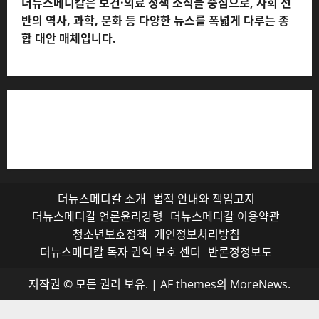
더뉴스메디칼은 보건·의료 정책 소식을 중심으로, 사회 전
반의 역사, 과학, 문화 등 다양한 뉴스를 폭넓게 다루는 종
합 대안 매체입니다.
저작권자© 더뉴스메디칼, 모든 콘텐츠는 저작권법의 보호
를 받으며, 무단 전재와 복사, 배포 등을 금합니다.
더뉴스메디칼 소개
법적 안내와 책임고지
더뉴스메디칼 언론윤리강령
더뉴스메디칼 이용약관
청소년보호정책
개인정보처리방침
더뉴스메디칼 독자 권익 보호 센터
반론정정보도
저작권 © 모든 권리 보유.
|
AF themes의
MoreNews
.