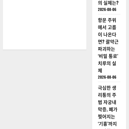
의 실체는?
2026-08-06
항문 주위
에서 고름
이 나온다
면? 괄약근
파괴하는
‘비밀 통로’
치루의 실
체
2026-08-06
극심한 생
리통의 주
범 자궁내
막증, 폐가
찢어지는
‘기흉’까지