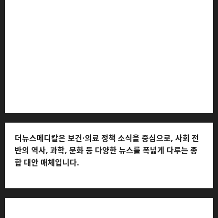
더뉴스메디칼 * 발행·편집인: 전해연 * 등록번호: 경기아
53559 (등록일: 2023.03.02) * 주소: 경기도 고양시 일산
서구 호수로 710 * 대표 전화: 031-815-9975 * 독자 불만
및 피해 접수: 010-6568-1728, musjang@naver.com
(담당자: 이로움) * 정정·반론보도 접수:
musjang@naver.com * 청소년보호책임자: 전해연 (연락
처: 010-2555-3526) * 개인정보관리책임자: 전해연 (연락
처: 010-2555-3526)
더뉴스메디칼은 보건·의료 정책 소식을 중심으로, 사회 전
반의 역사, 과학, 문화 등 다양한 뉴스를 폭넓게 다루는 종
합 대안 매체입니다.
저작권자© 더뉴스메디칼, 모든 콘텐츠는 저작권법의 보호