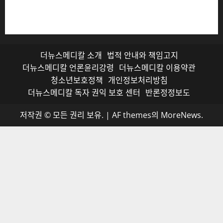
를 받으며, 무단 전재와 복사, 배포 등을 금합니다.
더뉴스메디칼 소개
법적 안내와 책임고지
더뉴스메디칼 언론윤리강령
더뉴스메디칼 이용약관
청소년보호정책
개인정보처리방침
더뉴스메디칼 독자 권익 보호 센터
반론정정보도
저작권 © 모든 권리 보유.
|
AF themes의
MoreNews
.