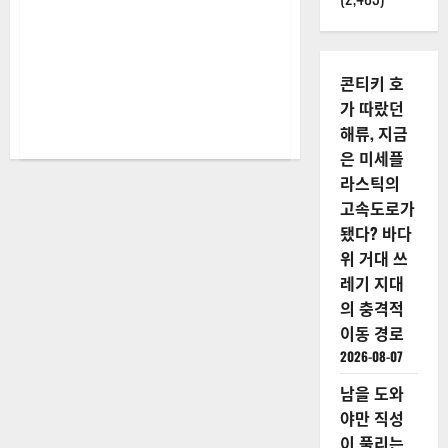
파
전,
최
안
나
의
콘티키 호
협
대
가 따랐던
변
해류, 지금
인
가
은 미세플
세
에
라스틱의
대
해
고속도로가
더
됐다? 바다
읽
어
위 거대 쓰
보
기
레기 지대
의 충격적
이동 경로
2026-08-07
남을 도와
야만 직성
이 풀리는