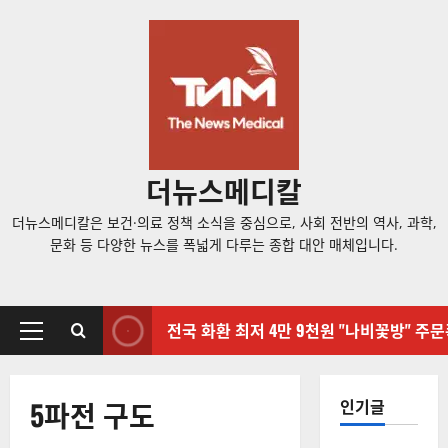
콘
텐
츠
로
바
로
가
더뉴스메디칼
기
더뉴스메디칼은 보건·의료 정책 소식을 중심으로, 사회 전반의 역사, 과학,
문화 등 다양한 뉴스를 폭넓게 다루는 종합 대안 매체입니다.
전국 화환 최저 4만 9천원 "나비꽃방" 주
기
본
메
5파전 구도
인기글
뉴