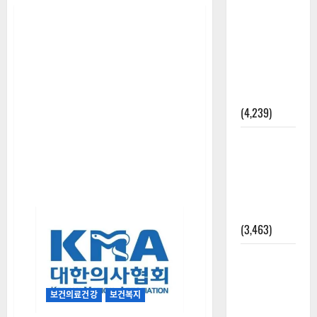
[칼럼] 갑상
선암 세침
검사는 왜
확률(위험
도)로만 나
올까?
(4,239)
외과수술
뒤 비행기
타지 말아
야 하는 2가
지 이유
(3,463)
주민등록등
본 발급받
는 법과 활
보건의료건강
보건복지
용법 완벽