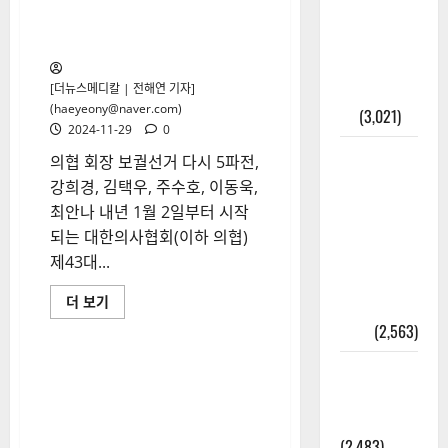
가이드 – 등
의협 회장 보궐선거 다시 5파전,
본·초본 차
최안나 의협 대변인 가세
이점까지
한번에 해
[더뉴스메디칼 | 전해연 기자]
(haeyeony@naver.com)
결
(3,021)
2024-11-29
0
2025년 7월
의협 회장 보궐선거 다시 5파전,
대한민국에
강희경, 김택우, 주수호, 이동욱,
오로라가
최안나 내년 1월 2일부터 시작
보인다? 정
되는 대한의사협회(이하 의협)
말 볼 수 있
제43대...
을까? 놓치
의
더 보기
면 후회할
협
정보
(2,563)
회
장
보
라면에 식
궐
선
초를 넣으
거
다
라고?
시
5
(2,483)