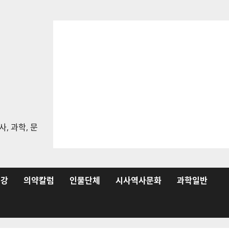
, 과학, 문
건강
의약칼럼
인물단체
시사역사문화
과학일반