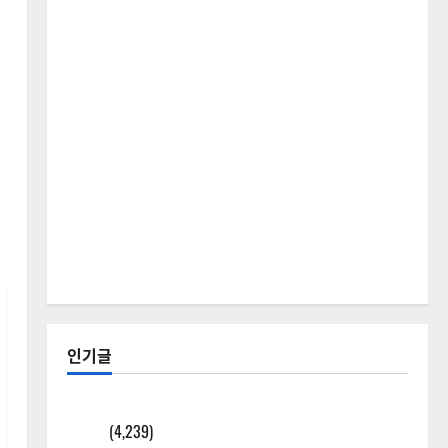
인기글
[칼럼] 갑상선암 세침검사는 왜 확률(위험도)로만 나
올까?
(4,239)