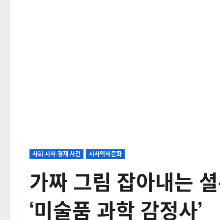
사회‧시사‧경제‧사건
시사역사문화
가짜 그림 잡아내는 셜
‘미술품 과학 감정사’