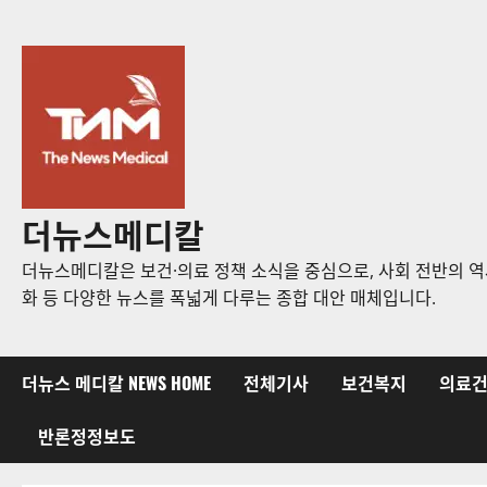
콘
텐
츠
로
바
로
가
기
더뉴스메디칼
더뉴스메디칼은 보건·의료 정책 소식을 중심으로, 사회 전반의 역사
화 등 다양한 뉴스를 폭넓게 다루는 종합 대안 매체입니다.
더뉴스 메디칼 NEWS HOME
전체기사
보건복지
의료
반론정정보도