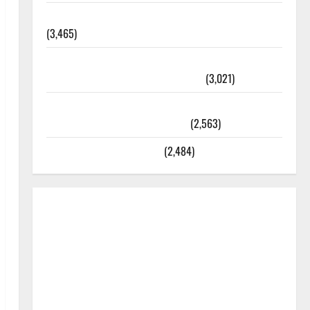
외과수술 뒤 비행기 타지 말아야 하는 2가지 이유
(3,465)
주민등록등본 발급받는 법과 활용법 완벽 가이드 –
등본·초본 차이점까지 한번에 해결
(3,021)
2025년 7월 대한민국에 오로라가 보인다? 정말 볼
수 있을까? 놓치면 후회할 정보
(2,563)
라면에 식초를 넣으라고?
(2,484)