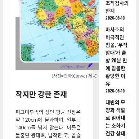
조직검사의
한계
2026-08-10
바사호의
비극적인
침몰, ‘무적
함대’가 출
항 20분 만
에 침몰한
황당한 이
(사진=캔바(Canva) 제공)
유
2026-08-10
작지만 강한 존재
대변의 모
양과 색깔
피그미부족의 성인 평균 신장은
로 읽어내
약 120cm에 불과하며, 일부는
는 소화기
140cm를 넘지 않는다. 이들은
건강 상태,
돌출된 광대뼈, 납작한 코, 곱슬