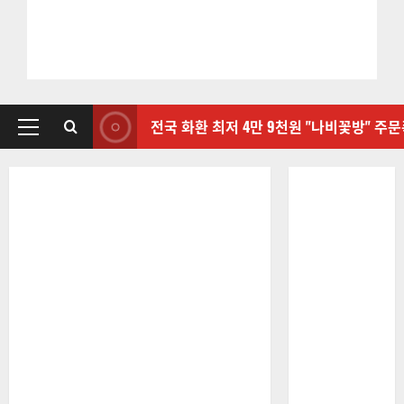
전국 화환 최저 4만 9천원 "나비꽃방" 주
기
본
메
뉴