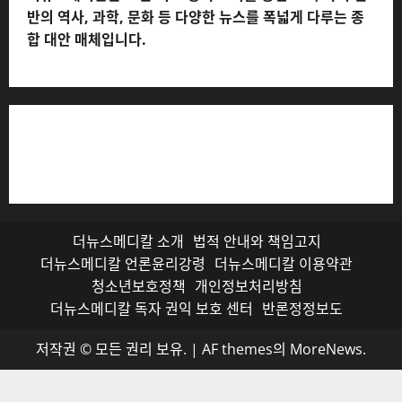
반의 역사, 과학, 문화 등 다양한 뉴스를 폭넓게 다루는 종
합 대안 매체입니다.
저작권자© 더뉴스메디칼, 모든 콘텐츠는 저작권법의 보호
를 받으며, 무단 전재와 복사, 배포 등을 금합니다.
더뉴스메디칼 소개
법적 안내와 책임고지
더뉴스메디칼 언론윤리강령
더뉴스메디칼 이용약관
청소년보호정책
개인정보처리방침
더뉴스메디칼 독자 권익 보호 센터
반론정정보도
저작권 © 모든 권리 보유.
|
AF themes의
MoreNews
.