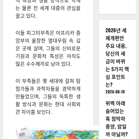
적 특징과 생활 방식으로 학계
는 물론 전 세계 대중의 관심을
끌고 있다.
2026년 세
이들 피그미부족은 아프리카 중
제개편안
앙부의 울창한 열대우림 속 깊
주요 내용,
은 곳에 살며, 그들의 신비로운
당신의 세
기원과 문화적 특성은 아직도
금이 바뀌
많은 수수께끼로 남아 있다.
는 5가지 핵
심 포인트
이 부족들은 몇 세대에 걸쳐 탐
는?
험가들과 과학자들을 경악하게
2026-08-10
만들었으며, 그들의 독특한 생
위벽 아래
활 방식과 문화는 현대 사회와
숨어있는
큰 차이를 보인다.
혹 점막하
종양, 암일
까 아닐까?