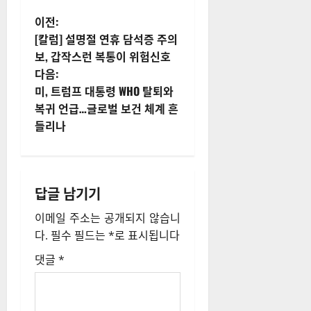
게
이전:
[칼럼] 설명절 연휴 담석증 주의
시
보, 갑작스런 복통이 위험신호
다음:
물
미, 트럼프 대통령 WHO 탈퇴와
내
복귀 언급…글로벌 보건 체계 흔
들리나
비
게
답글 남기기
이
이메일 주소는 공개되지 않습니
션
다.
필수 필드는
*
로 표시됩니다
댓글
*