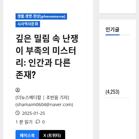
생물‧생명‧현상(phenomena)
시사역사문화
인기글
깊은 밀림 속 난쟁
[칼럼] 갑상
이 부족의 미스터
선암 세침
리: 인간과 다른
검사는 왜
확률(위험
존재?
도)로만 나
올까?
(4,253)
[더뉴스메디칼 | 조반음 기자]
외과수술
(shamaim0604@naver.com)
뒤 비행기
2025-01-25
타지 말아
1 분 읽기
0
야 하는 2가
지 이유
페이스북
X (트위터)