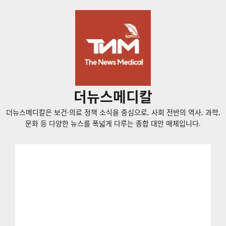
콘
텐
츠
로
바
로
가
더뉴스메디칼
기
더뉴스메디칼은 보건·의료 정책 소식을 중심으로, 사회 전반의 역사, 과학,
문화 등 다양한 뉴스를 폭넓게 다루는 종합 대안 매체입니다.