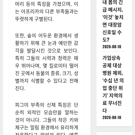
내 몸의 긴
머리 등의 특징을 가졌으며, 이
급 메시지,
는 아프리카의 다른 부족들과는
‘이것’ 놓치
뚜렷하게 구별된다.
면 대장암
신호일 수
또한, 숲의 어두운 환경에서 생
도?
활하기 위해 큰 눈과 예민한 감
2026-08-10
각을 발달시킨 것으로 보인다.
가업상속
특히 그들의 시력과 청력은 매
공제 대상
우 뛰어나며, 몇 킬로미터 떨어
병원 제외,
진 곳에서 동물의 종류, 크기, 성
‘수십 년 의
별까지 식별할 수 있다고 전해
업 중단 위
진다.
기’ 지역의
료 무너진
피그미 부족의 신체 특징은 단
다
순히 외적인 모습만을 말하는
2026-08-10
것이 아니다. 그들의 작은 키와
체구는 밀림 환경에서 유리하게