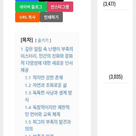
(3,477)
네이버 블로그
인스타그램
주민등록등
URL 복사
인쇄하기
본 발급받
는 법과 활
용법 완벽
[목차]
숨기기
가이드 – 등
1
깊은 밀림 속 난쟁이 부족의
본·초본 차
미스터리, 인간의 진화와 문화
이점까지
적 다양성에 대한 새로운 단서
한번에 해
제공
결
(3,035)
1.1
작지만 강한 존재
1.2
자연과 조화로운 삶
2025년 7월
1.3
독특한 사냥과 생계 방
대한민국에
식
오로라가
1.4
독창적이지만 제한적
보인다? 정
인 언어와 교육 체계
말 볼 수 있
1.5
피그미 부족의 발견과
을까? 놓치
의의
면 후회할