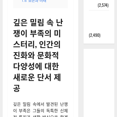
1.6
보존과 미래
정보
(2,574)
라면에 식
깊은 밀림 속 난
초를 넣으
라고?
쟁이 부족의 미
(2,490)
스터리, 인간의
진화와 문화적
다양성에 대한
새로운 단서 제
공
깊은 밀림 속에서 발견된 난쟁
이 부족은 그들의 독특한 신체