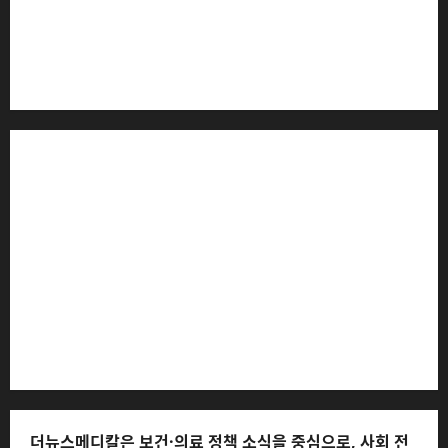
더뉴스메디칼 * 발행·편집인: 전해연 * 등록번호: 경기아
53559 (등록일: 2023.03.02) * 주소: 경기도 고양시 일산
서구 호수로 710 * 대표 전화: 031-815-9975 * 독자 불만
및 피해 접수: 010-6568-1728, musjang@naver.com
(담당자: 이로움) * 정정·반론보도 접수:
musjang@naver.com * 청소년보호책임자: 전해연 (연락
처: 010-2555-3526) * 개인정보관리책임자: 전해연 (연락
처: 010-2555-3526)
더뉴스메디칼은 보건·의료 정책 소식을 중심으로, 사회 전