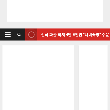
전국 화환 최저 4만 9천원 "나비꽃방" 주
기
본
메
뉴