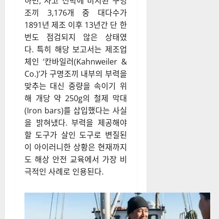
하면, 사고 선박에 비치된 구명
조끼 3,176개 중 대다수가
1891년 제조 이후 13년간 단 한
번도 점검되지 않은 상태였
다. 특히 해당 보고서는 제조업
체인 ‘칸바일러(Kahnweiler &
Co.)’가 구명조끼 내부의 부력을
맞추는 대신 중량을 속이기 위
해 개당 약 250g의 철제 막대
(Iron bars)를 삽입했다는 사실
을 밝혀냈다. 부력을 제공해야
할 도구가 살인 도구로 변질된
이 아이러니한 상황은 현재까지
도 해상 안전 교육에서 가장 비
극적인 사례로 인용된다.