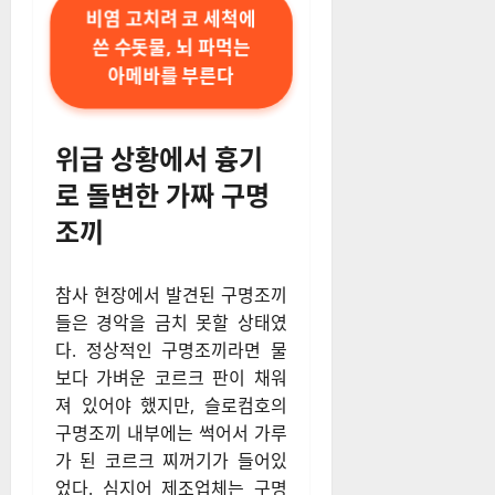
비염 고치려 코 세척에
쓴 수돗물, 뇌 파먹는
아메바를 부른다
위급 상황에서 흉기
로 돌변한 가짜 구명
조끼
참사 현장에서 발견된 구명조끼
들은 경악을 금치 못할 상태였
다. 정상적인 구명조끼라면 물
보다 가벼운 코르크 판이 채워
져 있어야 했지만, 슬로컴호의
구명조끼 내부에는 썩어서 가루
가 된 코르크 찌꺼기가 들어있
었다. 심지어 제조업체는 구명