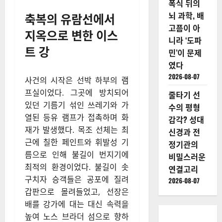
폭식 뒤의
축복의 유람선에서
뇌 과학, 배
고픔이 아
지옥으로 변한 이스
니라 ‘도파
트 강
민’이 문제
였다
2026-08-07
사건의 시작은 선박 하부의 램
프실이었다. 그곳에 방치되어
줄타기 선
있던 기름기 섞인 쓰레기와 가
수의 평형
열된 등유 램프가 접촉하며 화
감각? 성대
재가 발생했다. 목조 선체는 최
신경과 전
근에 칠한 페인트와 휘발성 기
정기관의
름으로 인해 불길이 번지기에
비밀스러운
최적의 환경이었다. 불길이 솟
연결고리
구치자 승객들은 공포에 질려
2026-08-07
갑판으로 몰려들었고, 선장은
배를 강가에 대는 대신 속력을
높여 노스 브라더 섬으로 향하