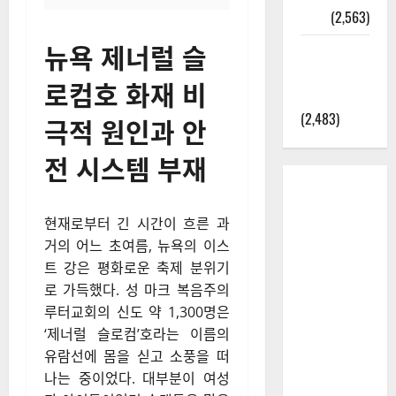
정보
(2,563)
뉴욕 제너럴 슬
라면에 식
초를 넣으
로컴호 화재 비
라고?
(2,483)
극적 원인과 안
전 시스템 부재
현재로부터 긴 시간이 흐른 과
거의 어느 초여름, 뉴욕의 이스
트 강은 평화로운 축제 분위기
로 가득했다. 성 마크 복음주의
루터교회의 신도 약 1,300명은
‘제너럴 슬로컴’호라는 이름의
유람선에 몸을 싣고 소풍을 떠
나는 중이었다. 대부분이 여성