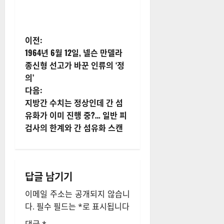
게
이전:
1964년 6월 12일, 넬슨 만델라
시
종신형 선고가 바꾼 인류의 ‘정
의’
물
다음:
내
지방간 수치는 정상인데 간 섬
유화가 이미 진행 중?… 일반 피
비
검사의 한계와 간 섬유화 스캔
게
이
답글 남기기
션
이메일 주소는 공개되지 않습니
다.
필수 필드는
*
로 표시됩니다