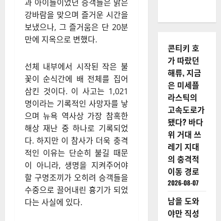
과 아이들이었던 승객들은 맑은
강바람을 맞으며 즐거운 시간을
보냈으나, 그 즐거움은 단 20분
만에 지옥으로 변했다.
콘티키 호
가 따랐던
선체 내부에서 시작된 작은 불
해류, 지금
꽃이 순식간에 배 전체를 집어
은 미세플
삼킨 것이다. 이 사고는 1,021
라스틱의
명이라는 기록적인 사망자를 낳
고속도로가
으며 뉴욕 역사상 가장 참혹한
됐다? 바다
해상 재난 중 하나로 기록되었
위 거대 쓰
다. 하지만 이 참사가 더욱 충격
레기 지대
적인 이유는 단순히 불길 때문
의 충격적
이 아니라, 생명을 지켜주어야
이동 경로
할 구명조끼가 오히려 승객들을
2026-08-07
수중으로 끌어내린 흉기가 되었
남을 도와
다는 사실에 있다.
야만 직성