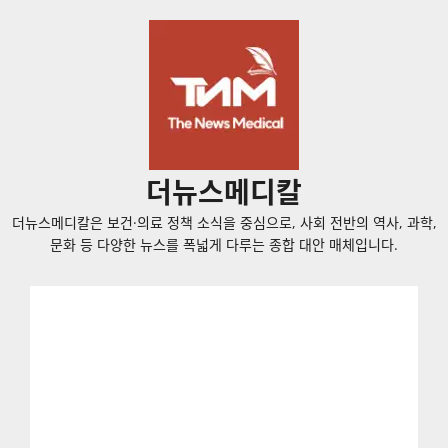
콘
텐
츠
로
바
로
가
더뉴스메디칼
기
더뉴스메디칼은 보건·의료 정책 소식을 중심으로, 사회 전반의 역사, 과학,
문화 등 다양한 뉴스를 폭넓게 다루는 종합 대안 매체입니다.