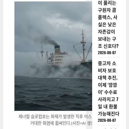
이 풀리는
구원자 콤
플렉스, 사
실은 낮은
자존감이
보내는 구
조 신호다?
2026-08-07
중고차 소
비자 보호
대책 추진,
이제 ‘깜깜
이’ 수수료
사라지고 7
일 내 환불
가능해진다
제너럴 슬로컴호는 화재가 발생한 직후 이스트 강 한복판에서
2026-08-07
거대한 화염에 휩싸인다.(사진=AI 생성 이미지)