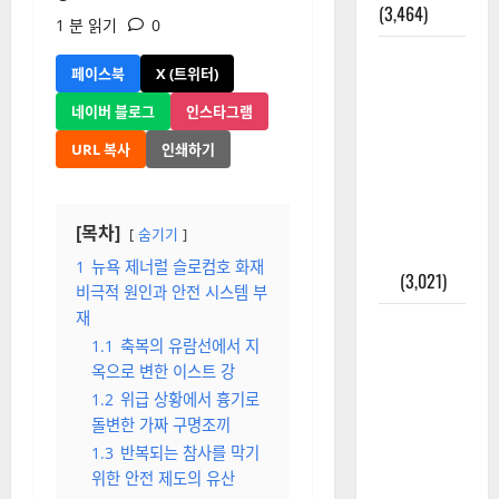
(3,464)
1 분 읽기
0
주민등록등
페이스북
X (트위터)
본 발급받
는 법과 활
네이버 블로그
인스타그램
용법 완벽
URL 복사
인쇄하기
가이드 – 등
본·초본 차
이점까지
[목차]
숨기기
한번에 해
1
뉴욕 제너럴 슬로컴호 화재
결
(3,021)
비극적 원인과 안전 시스템 부
재
2025년 7월
1.1
축복의 유람선에서 지
대한민국에
옥으로 변한 이스트 강
오로라가
1.2
위급 상황에서 흉기로
보인다? 정
돌변한 가짜 구명조끼
말 볼 수 있
1.3
반복되는 참사를 막기
을까? 놓치
위한 안전 제도의 유산
면 후회할