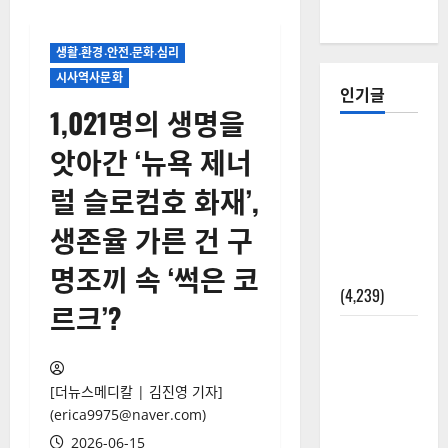
생활‧환경‧안전‧문화‧심리
시사역사문화
인기글
1,021명의 생명을
[칼럼] 갑상
앗아간 ‘뉴욕 제너
선암 세침
럴 슬로컴호 화재’,
검사는 왜
확률(위험
생존율 가른 건 구
도)로만 나
명조끼 속 ‘썩은 코
올까?
(4,239)
르크’?
외과수술
뒤 비행기
타지 말아
[더뉴스메디칼 | 김진영 기자]
야 하는 2가
(erica9975@naver.com)
지 이유
2026-06-15