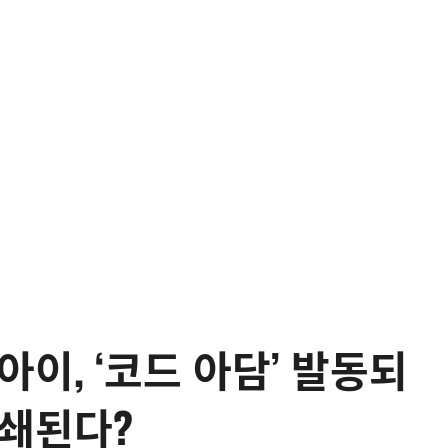
이, ‘코드 아담’ 발동되
봉쇄된다?