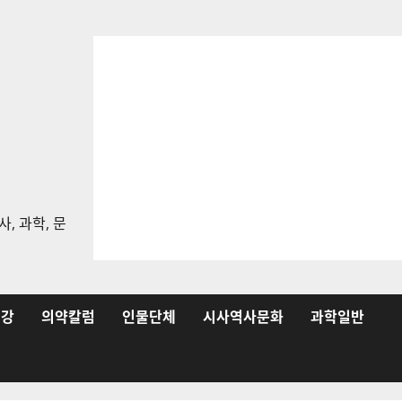
, 과학, 문
건강
의약칼럼
인물단체
시사역사문화
과학일반