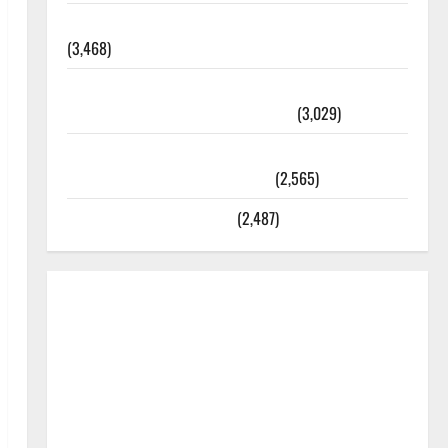
외과수술 뒤 비행기 타지 말아야 하는 2가지 이유
(3,468)
주민등록등본 발급받는 법과 활용법 완벽 가이드 –
등본·초본 차이점까지 한번에 해결
(3,029)
2025년 7월 대한민국에 오로라가 보인다? 정말 볼
수 있을까? 놓치면 후회할 정보
(2,565)
라면에 식초를 넣으라고?
(2,487)