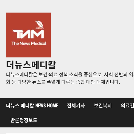
콘
텐
츠
로
바
로
가
기
더뉴스메디칼
더뉴스메디칼은 보건·의료 정책 소식을 중심으로, 사회 전반의 역사
화 등 다양한 뉴스를 폭넓게 다루는 종합 대안 매체입니다.
더뉴스 메디칼 NEWS HOME
전체기사
보건복지
의료
반론정정보도