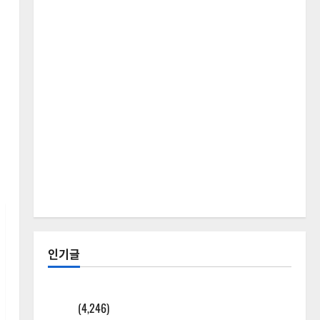
인기글
[칼럼] 갑상선암 세침검사는 왜 확률(위험도)로만 나
올까?
(4,246)