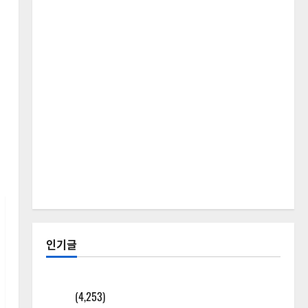
인기글
[칼럼] 갑상선암 세침검사는 왜 확률(위험도)로만 나
올까?
(4,253)