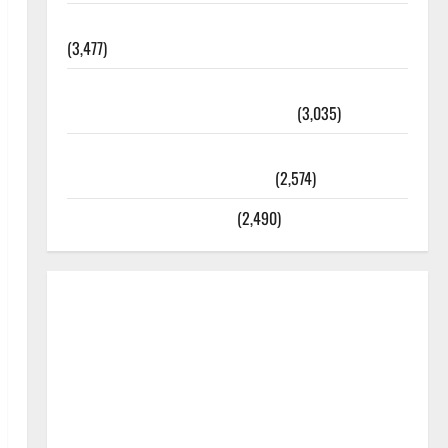
외과수술 뒤 비행기 타지 말아야 하는 2가지 이유
(3,477)
주민등록등본 발급받는 법과 활용법 완벽 가이드 –
등본·초본 차이점까지 한번에 해결
(3,035)
2025년 7월 대한민국에 오로라가 보인다? 정말 볼
수 있을까? 놓치면 후회할 정보
(2,574)
라면에 식초를 넣으라고?
(2,490)