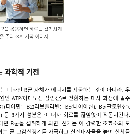
B군을 복용하면 하루를 활기차게
을 주다 ※AI 제작 이미지
는 과학적 기전
이는 비타민 B군 자체가 에너지를 제공하는 것이 아니라, 우
원인 ATP(아데노신 삼인산)로 전환하는 대사 과정에 필수
아민), B2(리보플라빈), B3(나이아신), B5(판토텐산),
코발라민) 등 8가지 성분은 이 대사 회로를 끊임없이 작동시킨다.
타민 B군을 섭취하게 되면, 신체는 이 강력한 조효소의 도
 이는 곧 교감신경계를 자극하고 신진대사율을 높여 신체를