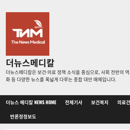
콘
텐
츠
로
바
로
가
기
더뉴스메디칼
더뉴스메디칼은 보건·의료 정책 소식을 중심으로, 사회 전반의 역사
화 등 다양한 뉴스를 폭넓게 다루는 종합 대안 매체입니다.
더뉴스 메디칼 NEWS HOME
전체기사
보건복지
의료
반론정정보도