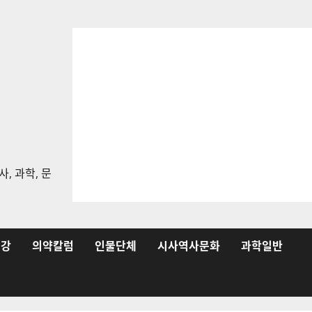
, 과학, 문
건강
의약칼럼
인물단체
시사역사문화
과학일반