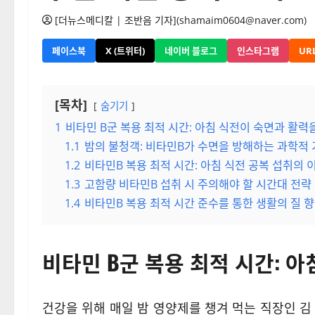
[더뉴스메디칼 | 조반음 기자](shamaim0604@naver.com)
페이스북
X (트위터)
네이버 블로그
인스타그램
UR
[목차]
숨기기
1
비타민 B군 복용 최적 시간: 아침 식전이 숙면과 활력
1.1
밤의 불청객: 비타민B가 수면을 방해하는 과학적
1.2
비타민B 복용 최적 시간: 아침 식전 공복 섭취의 
1.3
고함량 비타민B 섭취 시 주의해야 할 시간대 전략
1.4
비타민B 복용 최적 시간 준수를 통한 생활의 질 
비타민 B군 복용 최적 시간: 
건강을 위해 매일 밤 영양제를 챙겨 먹는 직장인 김