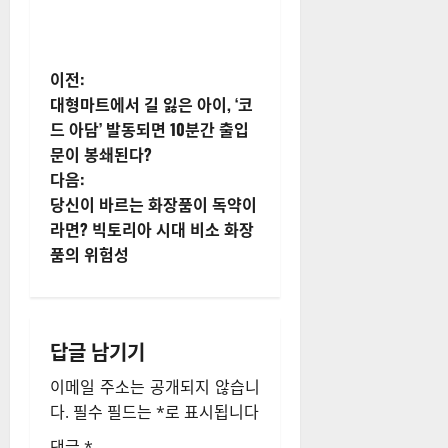
게
이전:
대형마트에서 길 잃은 아이, ‘코
시
드 아담’ 발동되면 10분간 출입
문이 봉쇄된다?
물
다음:
내
당신이 바르는 화장품이 독약이
라면? 빅토리아 시대 비소 화장
비
품의 위험성
게
이
답글 남기기
션
이메일 주소는 공개되지 않습니
다.
필수 필드는
*
로 표시됩니다
댓글
*