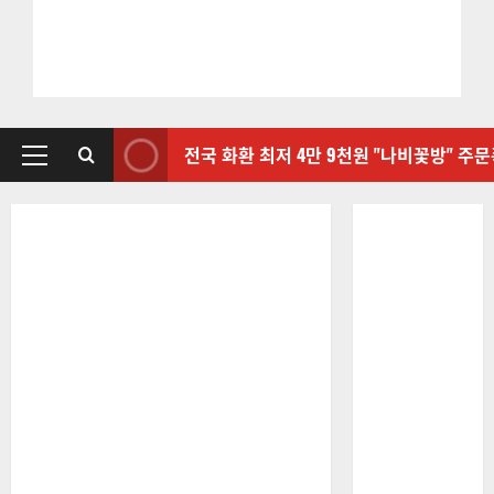
전국 화환 최저 4만 9천원 "나비꽃방" 주
기
본
메
뉴