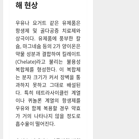
해 현상
우유나 요거트 같은 유제품은
항생제 및 골다공증 치료제와
상극이다. 유제품에 풍부한 칼
슘, 마그네슘 등의 2가 양이온은
약물 성분과 결합하여 킬레이트
(Chelate)라고 불리는 불용성
복합체를 형성한다. 이 복합체
는 분자 크기가 커서 장벽을 통
과하지 못하고 그대로 배설된
다. 특히 테트라사이클린 계열
이나 퀴놀론 계열의 항생제를
우유와 함께 복용할 경우 약효
가 거의 나타나지 않을 정도로
흡수율이 떨어진다.