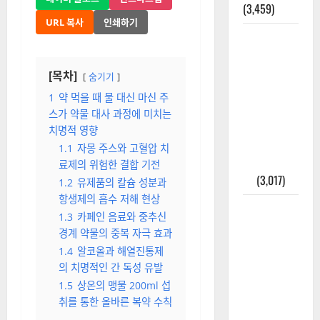
(3,459)
URL 복사
인쇄하기
주민등록등
본 발급받
는 법과 활
[목차]
숨기기
용법 완벽
1
약 먹을 때 물 대신 마신 주
가이드 – 등
스가 약물 대사 과정에 미치는
본·초본 차
치명적 영향
이점까지
1.1
자몽 주스와 고혈압 치
한번에 해
료제의 위험한 결합 기전
결
(3,017)
1.2
유제품의 칼슘 성분과
항생제의 흡수 저해 현상
2025년 7월
1.3
카페인 음료와 중추신
대한민국에
경계 약물의 중복 자극 효과
오로라가
1.4
알코올과 해열진통제
보인다? 정
의 치명적인 간 독성 유발
말 볼 수 있
1.5
상온의 맹물 200ml 섭
을까? 놓치
취를 통한 올바른 복약 수칙
면 후회할