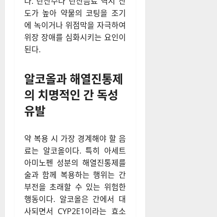
다. 탄산수나 탄산음료 역시 산
도가 높아 약물의 코팅을 조기
에 녹이거나 위점막을 자극하여
위장 장애를 심화시키는 요인이
된다.
알코올과 해열진통제
의 치명적인 간 독성
유발
약 복용 시 가장 경계해야 할 음
료는 알코올이다. 특히 아세트
아미노펜 성분의 해열진통제를
술과 함께 복용하는 행위는 간
부전을 초래할 수 있는 위험한
행동이다. 알코올은 간에서 대
사되면서 CYP2E1이라는 효소