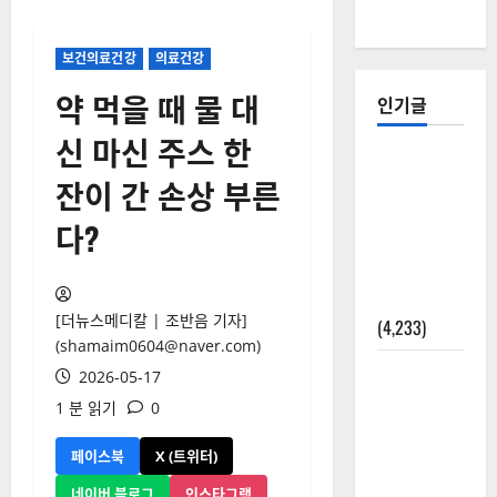
보건의료건강
의료건강
약 먹을 때 물 대
인기글
신 마신 주스 한
[칼럼] 갑상
잔이 간 손상 부른
선암 세침
검사는 왜
다?
확률(위험
도)로만 나
올까?
[더뉴스메디칼 | 조반음 기자]
(4,233)
(shamaim0604@naver.com)
외과수술
2026-05-17
뒤 비행기
1 분 읽기
0
타지 말아
야 하는 2가
페이스북
X (트위터)
지 이유
네이버 블로그
인스타그램