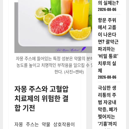
의 실체는?
2026-08-06
항문 주위
에서 고름
이 나온다
면? 괄약근
파괴하는
‘비밀 통로’
자몽 주스에 들어있는 특정 성분은 약물의 분해를 방해하여 혈중
치루의 실
농도를 높이고 치명적인 부작용을 일으킬 수 있으므로 주의해야
체
한다. (사진=캔바)
2026-08-06
자몽 주스와 고혈압
극심한 생
리통의 주
치료제의 위험한 결
범 자궁내
합 기전
막증, 폐가
찢어지는
‘기흉’까지
자몽 주스는 약물 상호작용이