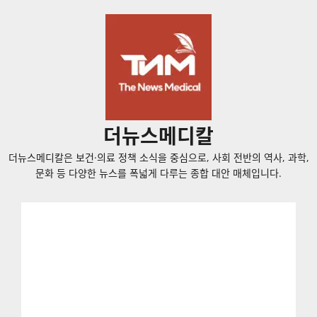
콘
텐
츠
로
바
로
가
더뉴스메디칼
기
더뉴스메디칼은 보건·의료 정책 소식을 중심으로, 사회 전반의 역사, 과학,
문화 등 다양한 뉴스를 폭넓게 다루는 종합 대안 매체입니다.