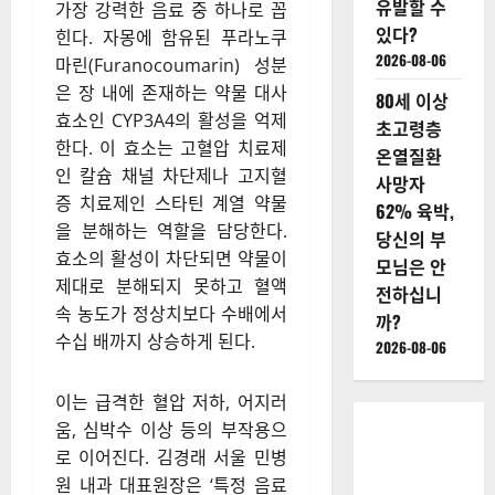
유발할 수
가장 강력한 음료 중 하나로 꼽
있다?
힌다. 자몽에 함유된 푸라노쿠
2026-08-06
마린(Furanocoumarin) 성분
은 장 내에 존재하는 약물 대사
80세 이상
효소인 CYP3A4의 활성을 억제
초고령층
한다. 이 효소는 고혈압 치료제
온열질환
인 칼슘 채널 차단제나 고지혈
사망자
증 치료제인 스타틴 계열 약물
62% 육박,
을 분해하는 역할을 담당한다.
당신의 부
효소의 활성이 차단되면 약물이
모님은 안
제대로 분해되지 못하고 혈액
전하십니
속 농도가 정상치보다 수배에서
까?
수십 배까지 상승하게 된다.
2026-08-06
이는 급격한 혈압 저하, 어지러
움, 심박수 이상 등의 부작용으
로 이어진다. 김경래 서울 민병
원 내과 대표원장은 ‘특정 음료