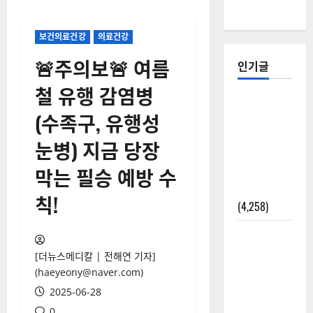
보건의료건강
의료건강
🚨주의보🚨 여름
인기글
철 유행 감염병
[칼럼] 갑상
(수족구, 유행성
선암 세침
검사는 왜
눈병) 지금 당장
확률(위험
막는 필승 예방 수
도)로만 나
올까?
칙!
(4,258)
외과수술
뒤 비행기
[더뉴스메디칼 | 전해연 기자]
타지 말아
(haeyeony@naver.com)
야 하는 2가
2025-06-28
지 이유
0