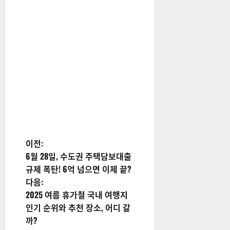
게
이전:
6월 28일, 수도권 주택담보대출
시
규제 폭탄! 6억 넘으면 이제 끝?
다음:
물
2025 여름 휴가철 국내 여행지
내
인기 순위와 추천 장소, 어디 갈
까?