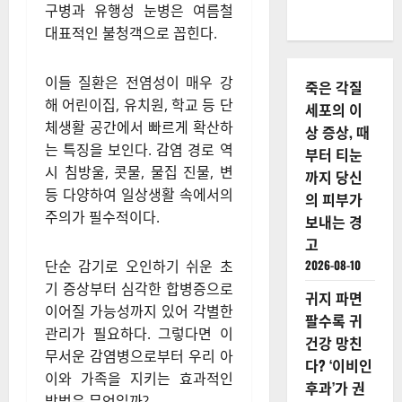
구병과 유행성 눈병은 여름철
대표적인 불청객으로 꼽힌다.
이들 질환은 전염성이 매우 강
죽은 각질
해 어린이집, 유치원, 학교 등 단
세포의 이
체생활 공간에서 빠르게 확산하
상 증상, 때
는 특징을 보인다. 감염 경로 역
부터 티눈
시 침방울, 콧물, 물집 진물, 변
까지 당신
등 다양하여 일상생활 속에서의
의 피부가
주의가 필수적이다.
보내는 경
고
2026-08-10
단순 감기로 오인하기 쉬운 초
기 증상부터 심각한 합병증으로
귀지 파면
이어질 가능성까지 있어 각별한
팔수록 귀
관리가 필요하다. 그렇다면 이
건강 망친
무서운 감염병으로부터 우리 아
다? ‘이비인
이와 가족을 지키는 효과적인
후과’가 권
방법은 무엇일까?