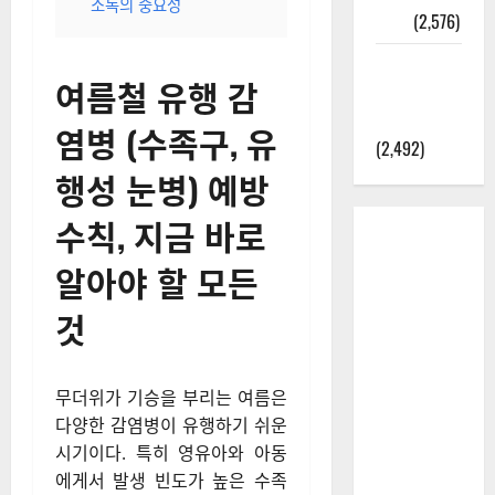
소독의 중요성
정보
(2,576)
라면에 식
여름철 유행 감
초를 넣으
라고?
염병 (수족구, 유
(2,492)
행성 눈병) 예방
수칙, 지금 바로
알아야 할 모든
것
무더위가 기승을 부리는 여름은
다양한 감염병이 유행하기 쉬운
시기이다. 특히 영유아와 아동
에게서 발생 빈도가 높은 수족