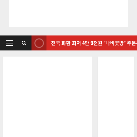
전국 화환 최저 4만 9천원 "나비꽃방" 주
기
본
메
뉴