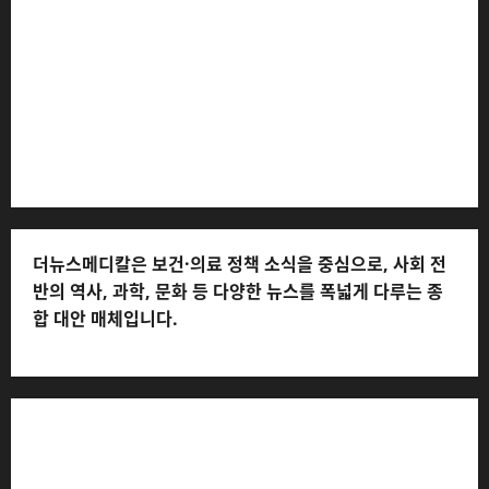
서구 호수로 710 * 대표 전화: 031-815-9975 * 독자 불만
및 피해 접수: 010-6568-1728, musjang@naver.com
(담당자: 이로움) * 정정·반론보도 접수:
musjang@naver.com * 청소년보호책임자: 전해연 (연락
처: 010-2555-3526) * 개인정보관리책임자: 전해연 (연락
처: 010-2555-3526)
더뉴스메디칼은 보건·의료 정책 소식을 중심으로, 사회 전
반의 역사, 과학, 문화 등 다양한 뉴스를 폭넓게 다루는 종
합 대안 매체입니다.
저작권자© 더뉴스메디칼, 모든 콘텐츠는 저작권법의 보호
를 받으며, 무단 전재와 복사, 배포 등을 금합니다.