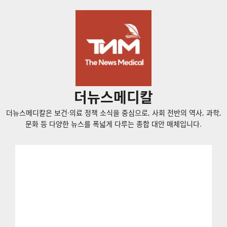
콘
텐
츠
로
바
로
가
더뉴스메디칼
기
더뉴스메디칼은 보건·의료 정책 소식을 중심으로, 사회 전반의 역사, 과학,
문화 등 다양한 뉴스를 폭넓게 다루는 종합 대안 매체입니다.