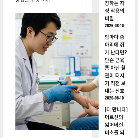
장하는 자
정 작용의
비밀
2026-08-10
밤마다 종
아리에 쥐
가 난다면?
단순 근육
통 아닌 혈
관이 터지
기 직전 보
내는 신호
2026-08-10
[더 만나다]
어르신의
잃어버린
미소를 되