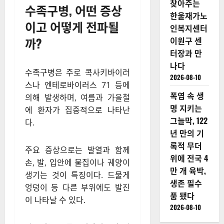
찾아주는
수족구병, 어떤 증상
한울재가노
이고 어떻게 전파될
인복지센터
까?
이원구 센
터장과 만
나다
수족구병은 주로 콕사키바이러
2026-08-10
스나 엔테로바이러스 71 등에
폭염 속 생
의해 발생하며, 여름과 가을철
명 지키는
에 환자가 집중적으로 나타난
그늘막, 122
다.
년 만의 기
록적 무더
주요 증상으로는 발열과 함께
위에 전국 4
손, 발, 입안에 물집이나 궤양이
만 개 육박,
생기는 것이 특징이다. 드물게
생존 필수
엉덩이 등 다른 부위에도 발진
품 됐다
이 나타날 수 있다.
2026-08-10