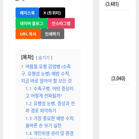
(3,481)
페이스북
X (트위터)
주민등록등
본 발급받
네이버 블로그
인스타그램
는 법과 활
URL 복사
인쇄하기
용법 완벽
가이드 – 등
본·초본 차
[목차]
숨기기
이점까지
1
여름철 유행 감염병 (수족
한번에 해
구, 유행성 눈병) 예방 수칙,
결
(3,040)
지금 바로 알아야 할 모든 것
1.1
수족구병, 어떤 증상이
2025년 7월
고 어떻게 전파될까?
대한민국에
1.2
유행성 눈병, 증상과 전
오로라가
파 경로 파악하기
보인다? 정
1.3
가장 중요한 예방 수칙:
말 볼 수 있
올바른 손 씻기 실천
을까? 놓치
1.4
개인위생 관리 및 환경
면 후회할