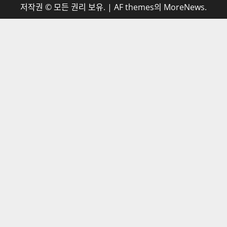
더뉴스메디칼은 보건·의료 정책 소식을 중심으로, 사회 전
반의 역사, 과학, 문화 등 다양한 뉴스를 폭넓게 다루는 종
합 대안 매체입니다.
저작권자© 더뉴스메디칼, 모든 콘텐츠는 저작권법의 보호
를 받으며, 무단 전재와 복사, 배포 등을 금합니다.
더뉴스메디칼 소개
법적 안내와 책임고지
더뉴스메디칼 언론윤리강령
더뉴스메디칼 이용약관
청소년보호정책
개인정보처리방침
더뉴스메디칼 독자 권익 보호 센터
반론정정보도
저작권 © 모든 권리 보유.
|
AF themes의
MoreNews
.