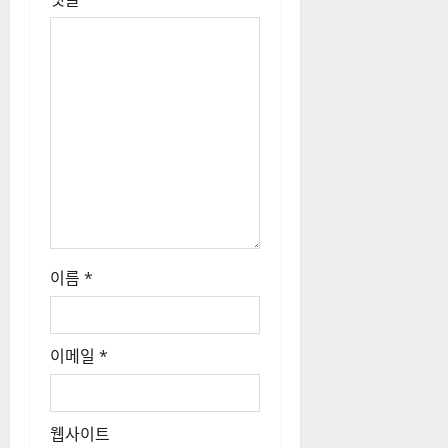
비
는 절반으로…
게
이
답글 남기기
션
이메일 주소는 공개되지 않습니
다.
필수 필드는
*
로 표시됩니다
댓글
*