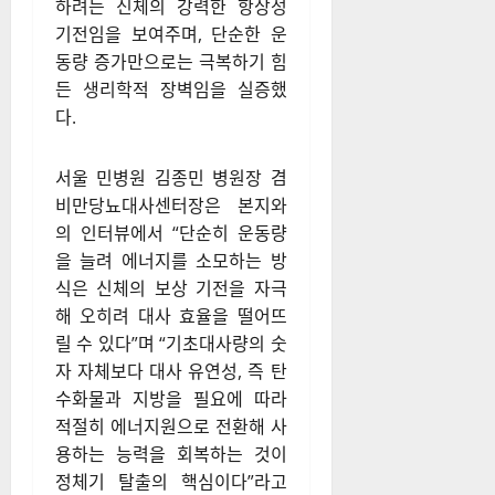
‘대사 적응(Metabolic
Adaptation)’ 상태에 진입하며,
이 과정에서 기초대사량이 예상
치보다 하루 평균 499kcal 추가
로 감소하는 것으로 확인됐다.
케빈 홀 박사팀이 수행한 이 장
기 추적 연구는 이러한 대사 적
응 현상이 감량된 체중을 유지
하려는 신체의 강력한 항상성
기전임을 보여주며, 단순한 운
동량 증가만으로는 극복하기 힘
든 생리학적 장벽임을 실증했
다.
서울 민병원 김종민 병원장 겸
비만당뇨대사센터장은 본지와
의 인터뷰에서 “단순히 운동량
을 늘려 에너지를 소모하는 방