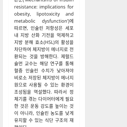
대신 근육 내 글리코겐만을 소
모하게 된다.
2021.09.28. Nature Reviews
Endocrinology에 발표된 예일
대학교 의과대학 제럴드 슐먼
(Gerald I. Shulman) 교수의
논문(‘Mechanisms of insulin
resistance: implications for
obesity, lipotoxicity and
metabolic dysfunction’)에
따르면, 인슐린 저항성은 세포
내 지방 산화 기전을 억제하고
지방 분해 효소(HSL)의 활성을
차단하여 체지방이 에너지로 전
환되는 것을 방해한다. 제럴드
슐먼 교수는 해당 연구를 통해
혈중 인슐린 수치가 낮아져야