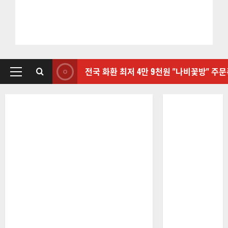
전국 화환 최저 4만 9천원 "나비꽃방" 주
기
본
메
뉴