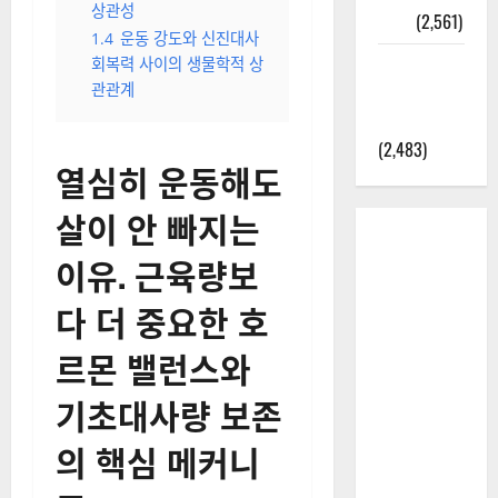
결
(3,019)
1.1
기초대사량 수치에만
2025년 7월
집착하는 다이어트 정체기
대한민국에
의 근본적 원인
오로라가
1.2
인슐린 저항성 개선을
통한 체지방 연소 메커니즘
보인다? 정
의 과학적 분석
말 볼 수 있
1.3
대사 효율 극대화 위한
을까? 놓치
호르몬 조절과 영양 섭취의
면 후회할
상관성
정보
(2,561)
1.4
운동 강도와 신진대사
라면에 식
회복력 사이의 생물학적 상
관관계
초를 넣으
라고?
(2,483)
열심히 운동해도
살이 안 빠지는
이유. 근육량보