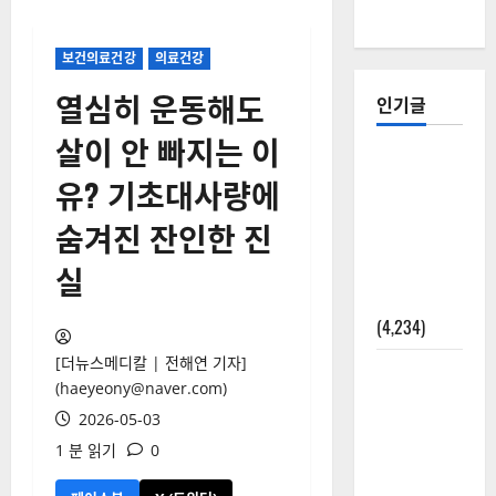
보건의료건강
의료건강
열심히 운동해도
인기글
살이 안 빠지는 이
[칼럼] 갑상
유? 기초대사량에
선암 세침
검사는 왜
숨겨진 잔인한 진
확률(위험
도)로만 나