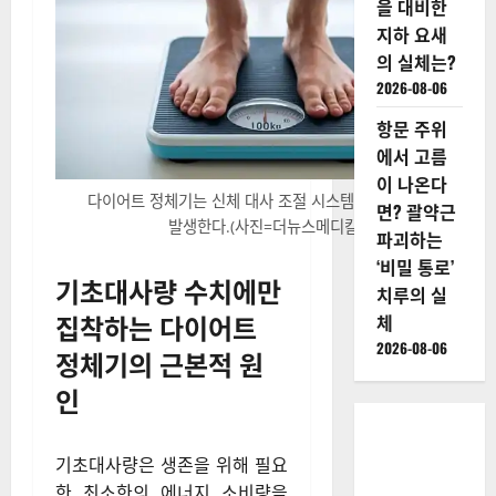
다. 따라서 근육량 확충이라는
응 본격화
단편적인 접근보다는 호르몬 민
2026-08-06
감도를 회복하여 대사 효율을
스발바르
정상화하는 과학적 접근이 필수
국제 종자
적이다.
저장고의
비밀, 인류
최후의 날
을 대비한
지하 요새
의 실체는?
2026-08-06
항문 주위
에서 고름
이 나온다
다이어트 정체기는 신체 대사 조절 시스템의 불균형으로
면? 괄약근
발생한다.(사진=더뉴스메디칼)
파괴하는
‘비밀 통로’