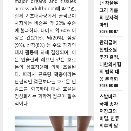
조증상
2001.07.01. The American
2026-08-07
Journal of Clinical
Nutrition(미국 임상영양학 저
하와이 수
널)에 발표된 미국 컬럼비아 대
용소에서
학교 의과대학 왕지면(ZiMian
벌어진 기
Wang) 교수팀의 연구
적, 앨리스
(‘Specific metabolic rates of
볼이 찾아
major organs and tissues
낸 차울무
across adulthood’)에 따르면,
그라 기름
실제 기초대사량에서 골격근이
의 분자적
차지하는 비중은 약 22% 수준
마법
에 불과하다. 나머지 약 60% 이
2026-08-07
상은 간(21%), 뇌(20%), 심장
관리급여
(9%), 신장(8%) 등 주요 장기의
헌법소원
대사 활동에 의해 결정되며, 이
추진 결정,
는 인슐린과 레프틴 같은 호르
대한의사협
몬의 상호작용에 의해 조절된
회 법적 대