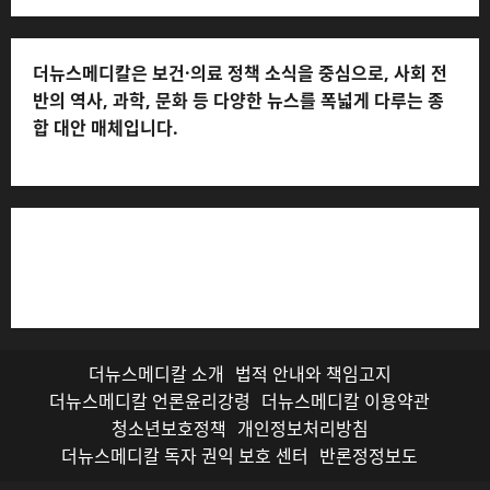
더뉴스메디칼 * 발행·편집인: 전해연 * 등록번호: 경기아
53559 (등록일: 2023.03.02) * 주소: 경기도 고양시 일산
서구 호수로 710 * 대표 전화: 031-815-9975 * 독자 불만
및 피해 접수: 010-6568-1728, musjang@naver.com
(담당자: 이로움) * 정정·반론보도 접수:
musjang@naver.com * 청소년보호책임자: 전해연 (연락
처: 010-2555-3526) * 개인정보관리책임자: 전해연 (연락
처: 010-2555-3526)