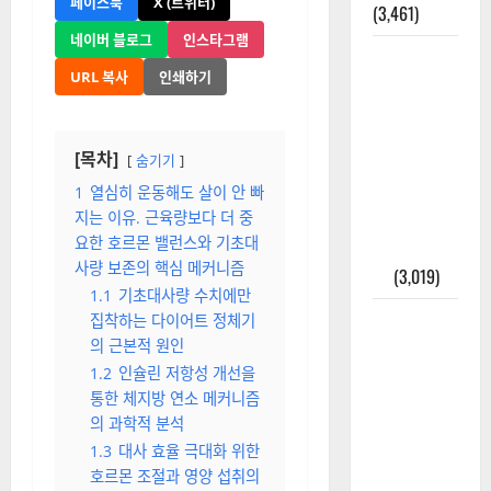
실
올까?
(4,234)
[더뉴스메디칼 | 전해연 기자]
외과수술
(haeyeony@naver.com)
뒤 비행기
2026-05-03
타지 말아
1 분 읽기
0
야 하는 2가
지 이유
페이스북
X (트위터)
(3,461)
네이버 블로그
인스타그램
주민등록등
URL 복사
인쇄하기
본 발급받
는 법과 활
용법 완벽
[목차]
숨기기
가이드 – 등
본·초본 차
1
열심히 운동해도 살이 안 빠
지는 이유. 근육량보다 더 중
이점까지
요한 호르몬 밸런스와 기초대
한번에 해
사량 보존의 핵심 메커니즘