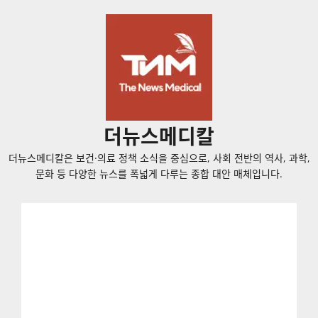
콘
텐
츠
로
바
로
가
더뉴스메디칼
기
더뉴스메디칼은 보건·의료 정책 소식을 중심으로, 사회 전반의 역사, 과학,
문화 등 다양한 뉴스를 폭넓게 다루는 종합 대안 매체입니다.