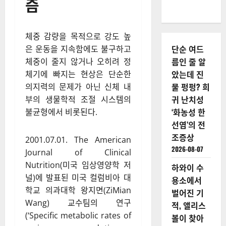
다 더 중요한 호
르몬 밸런스와
기초대사량 보존
의 핵심 메커니
즘
체중 감량을 목적으로 강도 높
단순 여드
은 운동을 지속함에도 불구하고
름인 줄 알
체중이 줄지 않거나 오히려 정
았는데 진
체기에 빠지는 현상은 단순한
물 펑펑? 희
의지력의 문제가 아닌 신체 내
귀 난치성
부의 생물학적 조절 시스템의
‘화농성 한
불균형에서 비롯된다.
선염’의 전