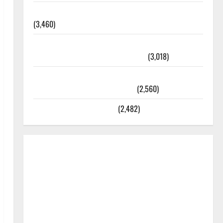
외과수술 뒤 비행기 타지 말아야 하는 2가지 이유
(3,460)
주민등록등본 발급받는 법과 활용법 완벽 가이드 –
등본·초본 차이점까지 한번에 해결
(3,018)
2025년 7월 대한민국에 오로라가 보인다? 정말 볼
수 있을까? 놓치면 후회할 정보
(2,560)
라면에 식초를 넣으라고?
(2,482)