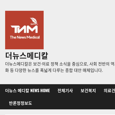
콘
텐
츠
로
바
로
가
기
더뉴스메디칼
더뉴스메디칼은 보건·의료 정책 소식을 중심으로, 사회 전반의 역사
화 등 다양한 뉴스를 폭넓게 다루는 종합 대안 매체입니다.
더뉴스 메디칼 NEWS HOME
전체기사
보건복지
의료
반론정정보도