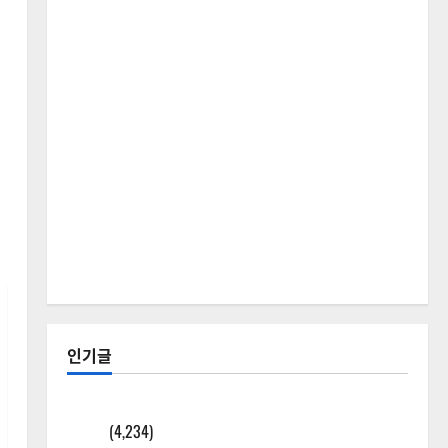
인기글
[칼럼] 갑상선암 세침검사는 왜 확률(위험도)로만 나
올까?
(4,234)