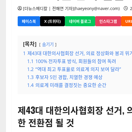
[더뉴스메디칼 | 전해연 기자](haeyeony@naver.com)
2
페이스북
X (트위터)
네이버 블로그
인스타그램
UR
[목차]
숨기기
1
제43대 대한의사협회장 선거, 의료 정상화와 붕괴 위기
1.1
100% 전자투표 방식, 회원들의 참여 독려
1.2
“역대 최고 투표율로 의료계 의지 보여 달라”
1.3
후보자 5인 경합, 치열한 경쟁 예상
1.4
의료계 미래를 결정짓는 중요한 순간
제43대 대한의사협회장 선거,
한 전환점 될 것