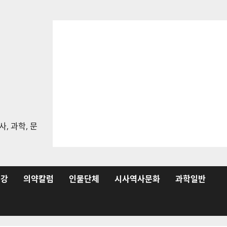
, 과학, 문
건강
의약칼럼
인물단체
시사역사문화
과학일반