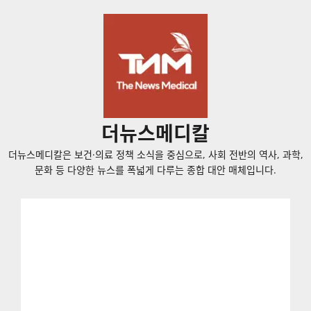
콘
텐
츠
로
바
로
가
더뉴스메디칼
기
더뉴스메디칼은 보건·의료 정책 소식을 중심으로, 사회 전반의 역사, 과학,
문화 등 다양한 뉴스를 폭넓게 다루는 종합 대안 매체입니다.