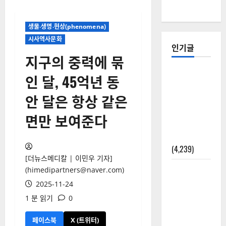
생물‧생명‧현상(phenomena)
시사역사문화
인기글
지구의 중력에 묶
[칼럼] 갑상
인 달, 45억년 동
선암 세침
안 달은 항상 같은
검사는 왜
확률(위험
면만 보여준다
도)로만 나
올까?
(4,239)
[더뉴스메디칼 | 이민우 기자]
외과수술
(himedipartners@naver.com)
뒤 비행기
2025-11-24
타지 말아
1 분 읽기
0
야 하는 2가
지 이유
페이스북
X (트위터)