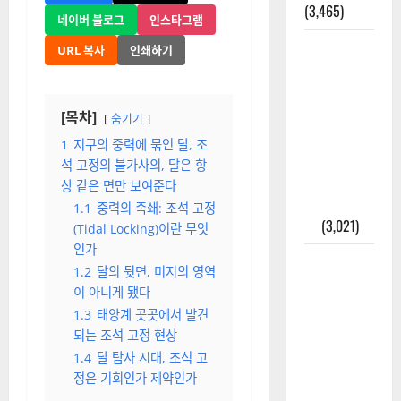
(3,465)
네이버 블로그
인스타그램
주민등록등
URL 복사
인쇄하기
본 발급받
는 법과 활
용법 완벽
[목차]
숨기기
가이드 – 등
1
지구의 중력에 묶인 달, 조
본·초본 차
석 고정의 불가사의, 달은 항
이점까지
상 같은 면만 보여준다
한번에 해
1.1
중력의 족쇄: 조석 고정
결
(3,021)
(Tidal Locking)이란 무엇
인가
2025년 7월
1.2
달의 뒷면, 미지의 영역
대한민국에
이 아니게 됐다
오로라가
1.3
태양계 곳곳에서 발견
보인다? 정
되는 조석 고정 현상
말 볼 수 있
1.4
달 탐사 시대, 조석 고
을까? 놓치
정은 기회인가 제약인가
면 후회할