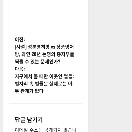
게
이전:
[사설] 성분명처방 vs 상품명처
시
방, 과연 20년 논쟁의 종지부를
찍을 수 있는 문제인가?
물
다음:
내
지구에서 볼 때만 이웃인 별들:
별자리 속 별들은 실제로는 아
비
무 관계가 없다
게
이
답글 남기기
션
이메일 주소는 공개되지 않습니