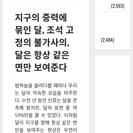
정보
(2,563)
지구의 중력에
라면에 식
초를 넣으
묶인 달, 조석 고
라고?
정의 불가사의,
(2,484)
달은 항상 같은
면만 보여준다
밤하늘을 올려다볼 때마다 우리
는 달의 익숙한 모습을 마주한
다. 수천 년 동안 인류는 달을 관
측해 왔지만, 달의 표면 중 약
59%만을 볼 수 있었다. 이처럼
달이 지구를 향해 항상 같은 면
만을 보여주는 현상은 우연이