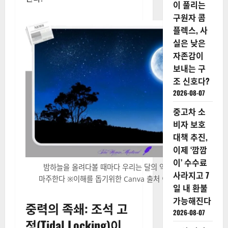
이 풀리는
구원자 콤
플렉스, 사
실은 낮은
자존감이
보내는 구
조 신호다?
2026-08-07
중고차 소
비자 보호
대책 추진,
이제 ‘깜깜
이’ 수수료
밤하늘을 올려다볼 때마다 우리는 달의 익숙한 모습을
사라지고 7
마주한다 ※이해를 돕기위한 Canva 출처 이미지입니다.
일 내 환불
가능해진다
중력의 족쇄: 조석 고
2026-08-07
정(Tidal Locking)이