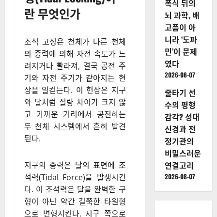
폭식 뒤의
란 무엇인가
뇌 과학, 배
고픔이 아
니라 ‘도파
조석 고정은 천체가 다른 천체
민’이 문제
의 중력에 의해 자전 속도가 느
였다
려지거나 빨라져, 결국 공전 주
2026-08-07
기와 자전 주기가 같아지는 현
상을 일컫는다. 이 현상은 지구
줄타기 선
와 달처럼 질량 차이가 크지 않
수의 평형
고 가까운 거리에서 공전하는
감각? 성대
두 천체 시스템에서 흔히 발견
신경과 전
된다.
정기관의
비밀스러운
연결고리
지구의 중력은 달의 표면에 조
2026-08-07
석력(Tidal Force)을 발생시킨
다. 이 조석력은 달을 완벽한 구
형이 아닌 약간 길쭉한 타원형
으로 변형시킨다. 지구 쪽으로