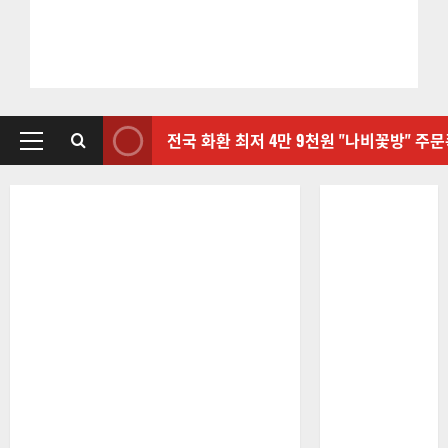
전국 화환 최저 4만 9천원 "나비꽃방" 주
기
본
메
뉴