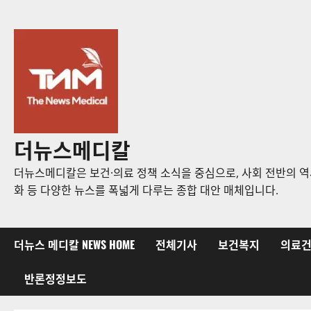
콘
텐
츠
로
바
로
가
기
더뉴스메디칼
더뉴스메디칼은 보건·의료 정책 소식을 중심으로, 사회 전반의 역사
화 등 다양한 뉴스를 폭넓게 다루는 종합 대안 매체입니다.
더뉴스 메디칼 NEWS HOME
전체기사
보건복지
의료
반론정정보도