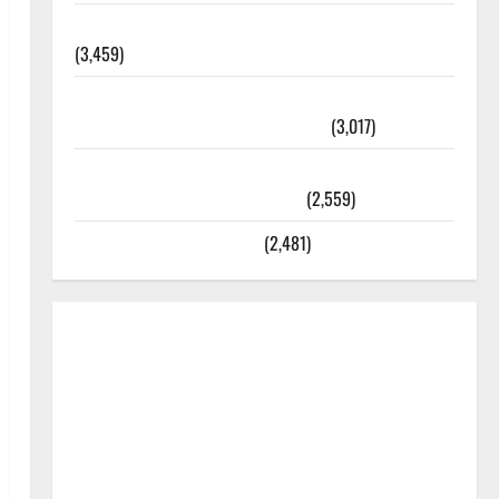
외과수술 뒤 비행기 타지 말아야 하는 2가지 이유
(3,459)
주민등록등본 발급받는 법과 활용법 완벽 가이드 –
등본·초본 차이점까지 한번에 해결
(3,017)
2025년 7월 대한민국에 오로라가 보인다? 정말 볼
수 있을까? 놓치면 후회할 정보
(2,559)
라면에 식초를 넣으라고?
(2,481)