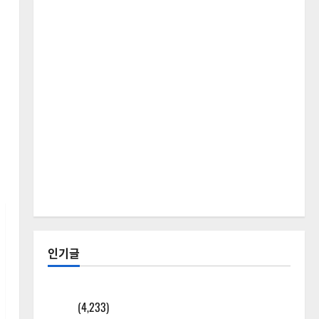
인기글
[칼럼] 갑상선암 세침검사는 왜 확률(위험도)로만 나
올까?
(4,233)