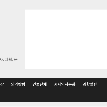
, 과학, 문
건강
의약칼럼
인물단체
시사역사문화
과학일반