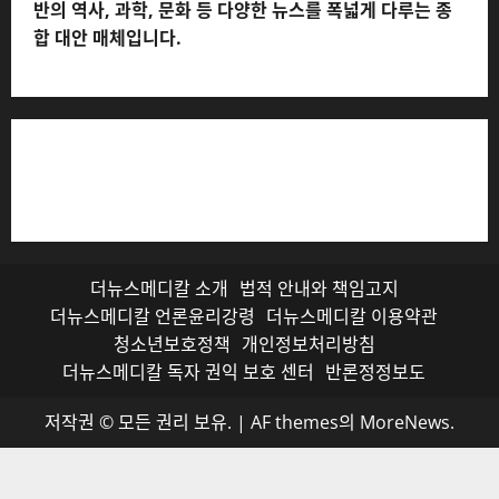
반의 역사, 과학, 문화 등 다양한 뉴스를 폭넓게 다루는 종
합 대안 매체입니다.
저작권자© 더뉴스메디칼, 모든 콘텐츠는 저작권법의 보호
를 받으며, 무단 전재와 복사, 배포 등을 금합니다.
더뉴스메디칼 소개
법적 안내와 책임고지
더뉴스메디칼 언론윤리강령
더뉴스메디칼 이용약관
청소년보호정책
개인정보처리방침
더뉴스메디칼 독자 권익 보호 센터
반론정정보도
저작권 © 모든 권리 보유.
|
AF themes의
MoreNews
.