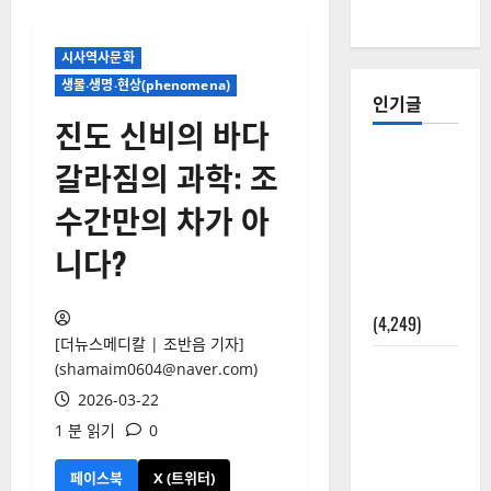
시사역사문화
생물‧생명‧현상(phenomena)
인기글
진도 신비의 바다
[칼럼] 갑상
갈라짐의 과학: 조
선암 세침
수간만의 차가 아
검사는 왜
확률(위험
니다?
도)로만 나
올까?
(4,249)
[더뉴스메디칼 | 조반음 기자]
외과수술
(shamaim0604@naver.com)
뒤 비행기
2026-03-22
타지 말아
1 분 읽기
0
야 하는 2가
지 이유
페이스북
X (트위터)