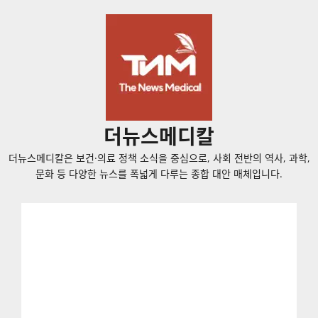
콘
텐
츠
로
바
로
가
더뉴스메디칼
기
더뉴스메디칼은 보건·의료 정책 소식을 중심으로, 사회 전반의 역사, 과학,
문화 등 다양한 뉴스를 폭넓게 다루는 종합 대안 매체입니다.