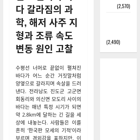
다 갈라짐의 과
정보
(2,570)
학, 해저 사주 지
라면에 식
초를 넣으
형과 조류 속도
라고?
(2,490)
변동 원인 고찰
수평선 너머로 끝없이 펼쳐진
바다가 어느 순간 거짓말처럼
양옆으로 갈라지며 속살을 드러
낸다. 전라남도 진도군 고군면
회동리와 의신면 모도리 사이의
바다는 매년 특정 시기가 되면
약 2.8km에 달하는 긴 길을 세
상에 내놓는다. 사람들은 이를
흔히 ‘한국판 모세의 기적’이라
부르며 경외감을 표하지만, 이