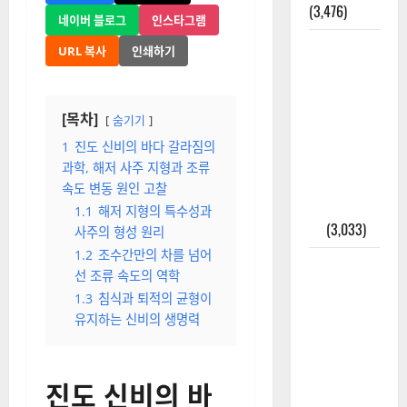
(3,476)
네이버 블로그
인스타그램
주민등록등
URL 복사
인쇄하기
본 발급받
는 법과 활
용법 완벽
[목차]
숨기기
가이드 – 등
1
진도 신비의 바다 갈라짐의
본·초본 차
과학, 해저 사주 지형과 조류
이점까지
속도 변동 원인 고찰
한번에 해
1.1
해저 지형의 특수성과
결
(3,033)
사주의 형성 원리
1.2
조수간만의 차를 넘어
2025년 7월
선 조류 속도의 역학
대한민국에
1.3
침식과 퇴적의 균형이
오로라가
유지하는 신비의 생명력
보인다? 정
말 볼 수 있
을까? 놓치
진도 신비의 바
면 후회할