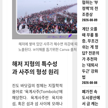
협하는 ‘부
정맥’의 전
조증상
2026-08-09
계단 오를
때 무릎 통
증, 무조건
해저에 쌓여 있던 사주가 해수면 하강에 따라 지표면으로
쉬는 게 정
노출된다. ※이해를 돕기위한 Canva 출처 이미지입니다.
답? 전문의
가 추천하
해저 지형의 특수성
는 ‘대퇴사
과 사주의 형성 원리
두근’ 강화
법
2026-08-08
진도 바닷길의 정체는 지질학적
폐가전 속
용어로 ‘육계사주(Tombolo)’에
도시광산에
해당한다. 육계사주란 육지와
서 금 캐는
섬, 혹은 섬과 섬 사이에 모래나