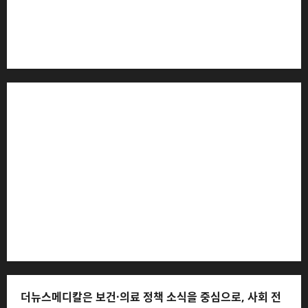
더뉴스메디칼 * 발행·편집인: 전해연 * 등록번호: 경기아
53559 (등록일: 2023.03.02) * 주소: 경기도 고양시 일산
서구 호수로 710 * 대표 전화: 031-815-9975 * 독자 불만
및 피해 접수: 010-6568-1728, musjang@naver.com
(담당자: 이로움) * 정정·반론보도 접수:
musjang@naver.com * 청소년보호책임자: 전해연 (연락
처: 010-2555-3526) * 개인정보관리책임자: 전해연 (연락
처: 010-2555-3526)
더뉴스메디칼은 보건·의료 정책 소식을 중심으로, 사회 전