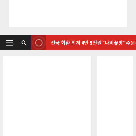
전국 화환 최저 4만 9천원 "나비꽃방" 주
기
본
메
뉴