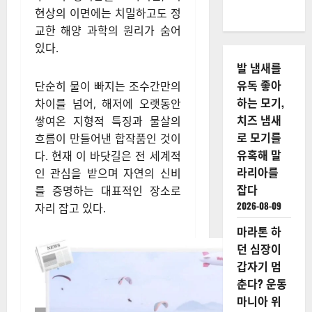
현상의 이면에는 치밀하고도 정
교한 해양 과학의 원리가 숨어
있다.
발 냄새를
유독 좋아
단순히 물이 빠지는 조수간만의
하는 모기,
차이를 넘어, 해저에 오랫동안
치즈 냄새
쌓여온 지형적 특징과 물살의
로 모기를
흐름이 만들어낸 합작품인 것이
유혹해 말
다. 현재 이 바닷길은 전 세계적
라리아를
인 관심을 받으며 자연의 신비
잡다
를 증명하는 대표적인 장소로
2026-08-09
자리 잡고 있다.
마라톤 하
던 심장이
갑자기 멈
춘다? 운동
마니아 위