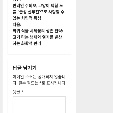
게
반려인 주의보, 고양이 백합 노
시
출, ‘급성 신부전’으로 사망할 수
있는 치명적 독성
물
다음:
내
희귀 식물 시체꽃의 생존 전략:
고기 타는 냄새와 열기를 발산
비
하는 화학적 원리
게
이
답글 남기기
션
이메일 주소는 공개되지 않습니
다.
필수 필드는
*
로 표시됩니다
댓글
*