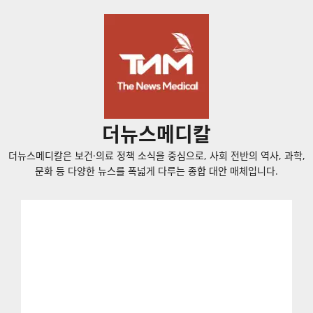
콘
텐
츠
로
바
로
가
더뉴스메디칼
기
더뉴스메디칼은 보건·의료 정책 소식을 중심으로, 사회 전반의 역사, 과학,
문화 등 다양한 뉴스를 폭넓게 다루는 종합 대안 매체입니다.