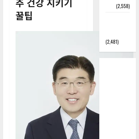
추 건강 지키기
정보
(2,558)
꿀팁
라면에 식
초를 넣으
라고?
(2,481)