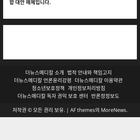
합 대안 매체입니다.
저작권자© 더뉴스메디칼, 모든 콘텐츠는 저작권법의 보호
를 받으며, 무단 전재와 복사, 배포 등을 금합니다.
더뉴스메디칼 소개
법적 안내와 책임고지
더뉴스메디칼 언론윤리강령
더뉴스메디칼 이용약관
청소년보호정책
개인정보처리방침
더뉴스메디칼 독자 권익 보호 센터
반론정정보도
저작권 © 모든 권리 보유.
|
AF themes의
MoreNews
.