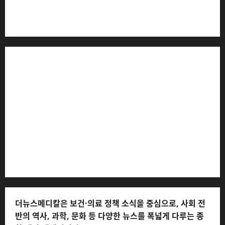
더뉴스메디칼 * 발행·편집인: 전해연 * 등록번호: 경기아
53559 (등록일: 2023.03.02) * 주소: 경기도 고양시 일산
서구 호수로 710 * 대표 전화: 031-815-9975 * 독자 불만
및 피해 접수: 010-6568-1728, musjang@naver.com
(담당자: 이로움) * 정정·반론보도 접수:
musjang@naver.com * 청소년보호책임자: 전해연 (연락
처: 010-2555-3526) * 개인정보관리책임자: 전해연 (연락
처: 010-2555-3526)
더뉴스메디칼은 보건·의료 정책 소식을 중심으로, 사회 전
반의 역사, 과학, 문화 등 다양한 뉴스를 폭넓게 다루는 종