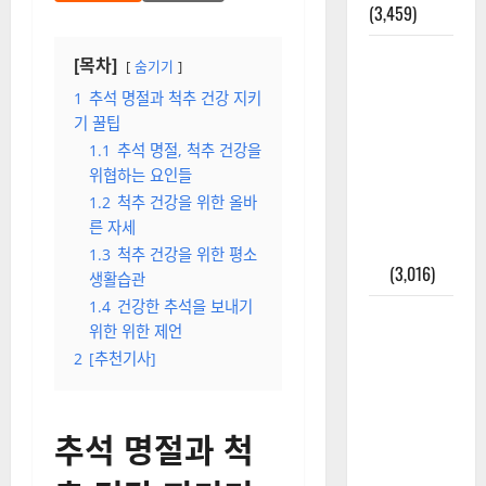
(3,459)
주민등록등
[목차]
숨기기
본 발급받
1
추석 명절과 척추 건강 지키
는 법과 활
기 꿀팁
용법 완벽
1.1
추석 명절, 척추 건강을
가이드 – 등
위협하는 요인들
본·초본 차
1.2
척추 건강을 위한 올바
이점까지
른 자세
한번에 해
1.3
척추 건강을 위한 평소
결
(3,016)
생활습관
1.4
건강한 추석을 보내기
2025년 7월
위한 위한 제언
대한민국에
2
[추천기사]
오로라가
보인다? 정
말 볼 수 있
추석 명절과 척
을까? 놓치
면 후회할