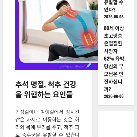
유발할 수
있다?
2026-08-06
80세 이상
초고령층
온열질환
사망자
62% 육박,
당신의 부
모님은 안
전하십니
추석 명절, 척추 건강
까?
을 위협하는 요인들
2026-08-06
귀성길이나 여행길에서 장시간
같은 자세로 이동하는 것은 허
리와 목에 무리를 주고, 척추 피
로 증후군을 유발할 수 있습니