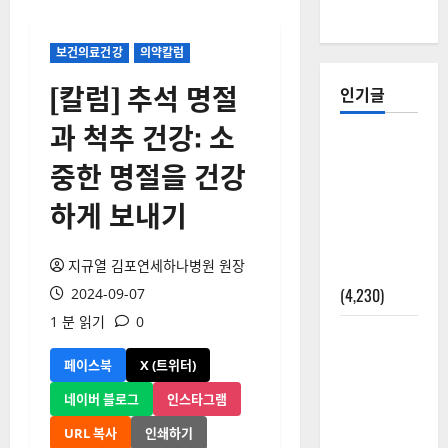
보건의료건강
의약칼럼
[칼럼] 추석 명절
인기글
과 척추 건강: 소
[칼럼] 갑상
중한 명절을 건강
선암 세침
검사는 왜
하게 보내기
확률(위험
도)로만 나
지규열 김포연세하나병원 원장
올까?
(4,230)
2024-09-07
1 분 읽기
0
외과수술
뒤 비행기
페이스북
X (트위터)
타지 말아
네이버 블로그
인스타그램
야 하는 2가
지 이유
URL 복사
인쇄하기