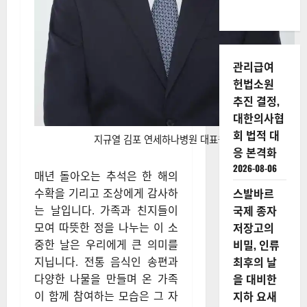
관리급여
헌법소원
추진 결정,
대한의사협
회 법적 대
지규열 김포 연세하나병원 대표원장
응 본격화
2026-08-06
매년 돌아오는 추석은 한 해의
스발바르
수확을 기리고 조상에게 감사하
국제 종자
는 날입니다. 가족과 친지들이
저장고의
모여 따뜻한 정을 나누는 이 소
비밀, 인류
중한 날은 우리에게 큰 의미를
최후의 날
지닙니다. 전통 음식인 송편과
을 대비한
다양한 나물을 만들며 온 가족
지하 요새
이 함께 참여하는 모습은 그 자