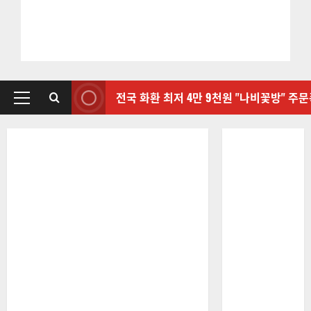
전국 화환 최저 4만 9천원 "나비꽃방" 주
기
본
메
뉴