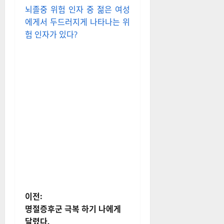
뇌졸중 위험 인자 중 젊은 여성
에게서 두드러지게 나타나는 위
험 인자가 있다?
게
이전:
명절증후군 극복 하기 나에게
시
달렸다.