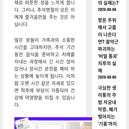
의 실체는?
체로 따뜻한 정을 느끼게 합니
2026-08-06
다. 그러나, 추석명절이 모든 이
에게 즐거움만을 주는 것은 아
항문 주위
닙니다.
에서 고름
이 나온다
많은 분들이 가족과의 소중한
면? 괄약근
시간을 고대하지만, 추석 기간
파괴하는
동안 음식을 준비하고 차례를
‘비밀 통로’
지내는 과정에서 긴 시간 앉아
치루의 실
있거나 장시간 운전을 해야 하
체
는 상황에 놓이게 됩니다. 이처
2026-08-06
럼 오랜 시간 같은 자세로 있으
극심한 생
면 척추에 부담이 가중되어 건
리통의 주
강에 악영향을 미칠 수 있습니
범 자궁내
다.
막증, 폐가
찢어지는
‘기흉’까지