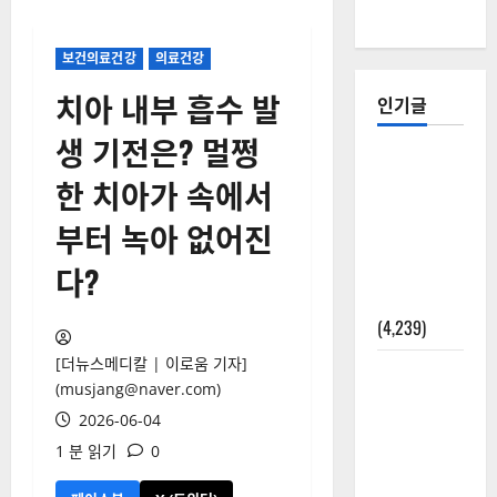
보건의료건강
의료건강
치아 내부 흡수 발
인기글
생 기전은? 멀쩡
[칼럼] 갑상
한 치아가 속에서
선암 세침
검사는 왜
부터 녹아 없어진
확률(위험
다?
도)로만 나
올까?
(4,239)
[더뉴스메디칼 | 이로움 기자]
외과수술
(musjang@naver.com)
뒤 비행기
2026-06-04
타지 말아
1 분 읽기
0
야 하는 2가
지 이유