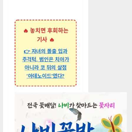
🔥 놓치면 후회하는
기사 🔥
👉 자녀의 돌출 입과
주걱턱, 범인은 치아가
아니라 코 뒤의 살점
‘아데노이드’였다?