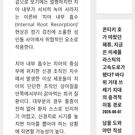
겉으로 보기에는 멀쩡하지만 치
아 내부가 서서히 녹아 사라지
는 이른바 ‘치아 내부 흡수
(Internal Root Resorption)’
콘티키 호
현상은 정기 검진에 소홀한 성
가 따랐던
인들 사이에서 위협적인 요소로
해류, 지금
작용한다.
은 미세플
라스틱의
치아 내부 흡수는 치아의 중심
고속도로가
부에 위치한 신경 조직인 치수
됐다? 바다
에서 발생한 이상 세포들이 치
위 거대 쓰
아의 단단한 조직인 상아질을
레기 지대
안쪽에서부터 갉아먹는 희귀 질
의 충격적
환이다. 대부분의 경우 통증이
이동 경로
전혀 없어 환자 스스로 인지하
2026-08-07
기 어렵고, 신경치료 시기를 놓
남을 도와
치면 치아를 뽑아야 하는 상황
야만 직성
에 직면할 가능성이 높다.