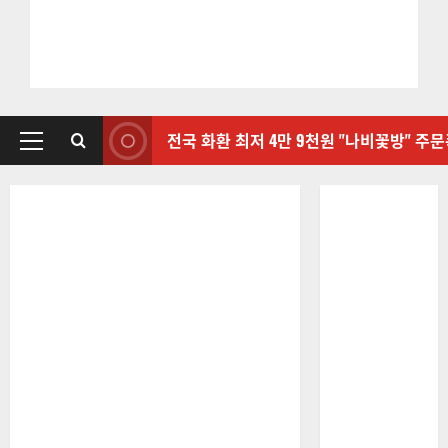
전국 화환 최저 4만 9천원 "나비꽃방" 주
기
본
메
뉴