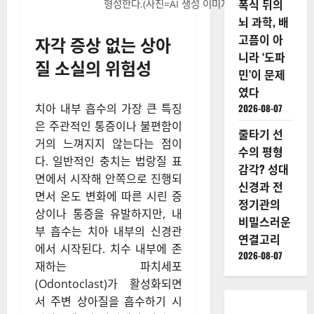
폭식 뒤의
형성한다.(사진=AI 생성 이미지)
뇌 과학, 배
고픔이 아
자각 증상 없는 상아
니라 ‘도파
질 소실의 위험성
민’이 문제
였다
치아 내부 흡수의 가장 큰 특징
2026-08-07
은 주관적인 통증이나 불편함이
줄타기 선
거의 느껴지지 않는다는 점이
수의 평형
다. 일반적인 충치는 법랑질 표
감각? 성대
면에서 시작해 안쪽으로 진행되
신경과 전
면서 온도 변화에 따른 시린 증
정기관의
상이나 통증을 유발하지만, 내
비밀스러운
부 흡수는 치아 내부의 신경관
연결고리
에서 시작된다. 치수 내부에 존
2026-08-07
재하는 파치세포
(Odontoclast)가 활성화되면
서 주변 상아질을 흡수하기 시