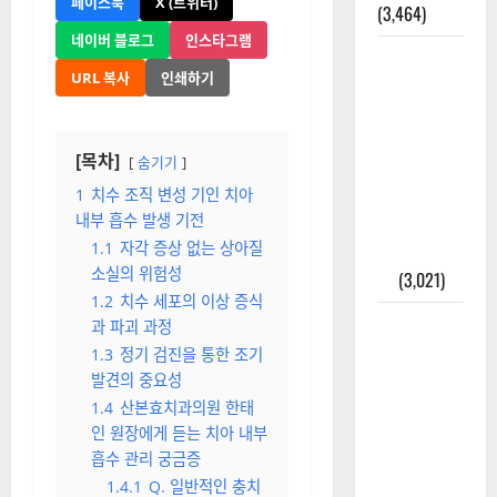
페이스북
X (트위터)
(3,464)
네이버 블로그
인스타그램
주민등록등
URL 복사
인쇄하기
본 발급받
는 법과 활
용법 완벽
[목차]
숨기기
가이드 – 등
본·초본 차
1
치수 조직 변성 기인 치아
내부 흡수 발생 기전
이점까지
1.1
자각 증상 없는 상아질
한번에 해
소실의 위험성
결
(3,021)
1.2
치수 세포의 이상 증식
2025년 7월
과 파괴 과정
대한민국에
1.3
정기 검진을 통한 조기
오로라가
발견의 중요성
보인다? 정
1.4
산본효치과의원 한태
말 볼 수 있
인 원장에게 듣는 치아 내부
흡수 관리 궁금증
을까? 놓치
1.4.1
Q. 일반적인 충치
면 후회할