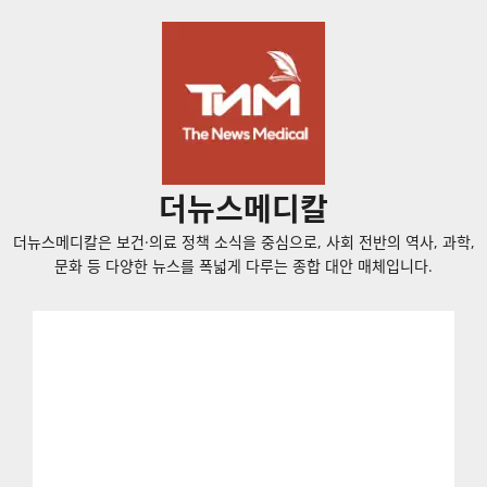
콘
텐
츠
로
바
로
가
더뉴스메디칼
기
더뉴스메디칼은 보건·의료 정책 소식을 중심으로, 사회 전반의 역사, 과학,
문화 등 다양한 뉴스를 폭넓게 다루는 종합 대안 매체입니다.