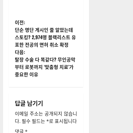
게
이전:
단순 명단 게시인 줄 알았는데
시
스토킹? 2,974명 블랙리스트 유
포한 전공의 면허 취소 확정
물
다음:
내
탈장 수술 다 똑같다? 무인공막
부터 로봇까지 ‘맞춤형 치료’가
비
중요한 이유
게
이
답글 남기기
션
이메일 주소는 공개되지 않습니
다.
필수 필드는
*
로 표시됩니다
댓글
*