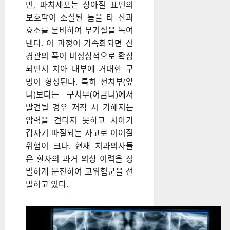
면, 파치세포는 상아질 표면의
보호막이 소실된 틈을 타 산과
효소를 분비하여 무기질을 녹여
낸다. 이 과정이 가속화되면 신
경관의 폭이 비정상적으로 확장
되면서 치아 내부에 거대한 구
멍이 형성된다. 특히 전치부(앞
니)보다는 구치부(어금니)에서
발견될 경우 저작 시 가해지는
압력을 견디지 못하고 치아가
갑자기 파절되는 사고로 이어질
위험이 크다. 현재 치과의사들
은 환자의 과거 외상 이력을 정
밀하게 문진하여 고위험군을 선
별하고 있다.