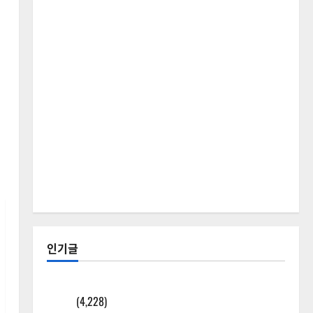
인기글
[칼럼] 갑상선암 세침검사는 왜 확률(위험도)로만 나
올까?
(4,228)