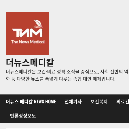
콘
텐
츠
로
바
로
가
기
더뉴스메디칼
더뉴스메디칼은 보건·의료 정책 소식을 중심으로, 사회 전반의 역사
화 등 다양한 뉴스를 폭넓게 다루는 종합 대안 매체입니다.
더뉴스 메디칼 NEWS HOME
전체기사
보건복지
의료
반론정정보도