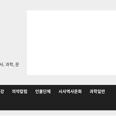
, 과학, 문
건강
의약칼럼
인물단체
시사역사문화
과학일반