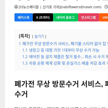
[더뉴스메디칼 | 신기호 기자](nabiflowers@naver.com)
페이스북
X (트위터)
네이버 블로그
인스타그램
UR
[목차]
숨기기
1
폐가전 무상 방문수거 서비스, 폐기물 스티커 없이 집
1.1
냉장고 등 대형 가전 1대부터 무상 수거 가능
1.2
에어컨 등 설치 제품은 철거 필수… 파손 시 수거 
1.3
자원 순환 체계 강화 및 온실가스 배출 저감 효과 
폐가전 무상 방문수거 서비스, 
수거