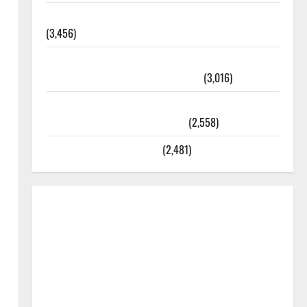
외과수술 뒤 비행기 타지 말아야 하는 2가지 이유
(3,456)
주민등록등본 발급받는 법과 활용법 완벽 가이드 –
등본·초본 차이점까지 한번에 해결
(3,016)
2025년 7월 대한민국에 오로라가 보인다? 정말 볼
수 있을까? 놓치면 후회할 정보
(2,558)
라면에 식초를 넣으라고?
(2,481)