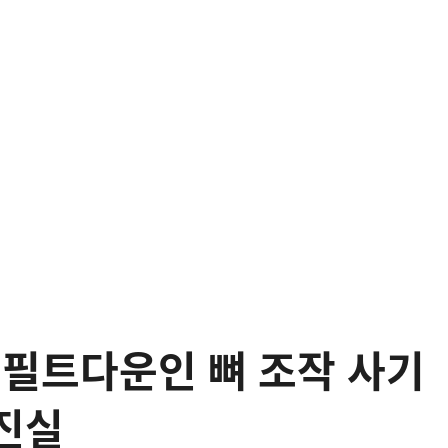
 필트다운인 뼈 조작 사기
 진실