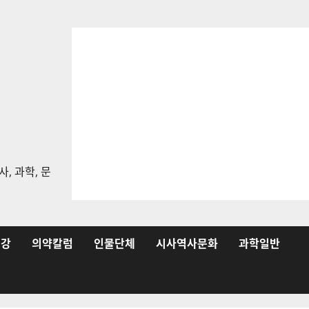
, 과학, 문
건강
의약칼럼
인물단체
시사역사문화
과학일반