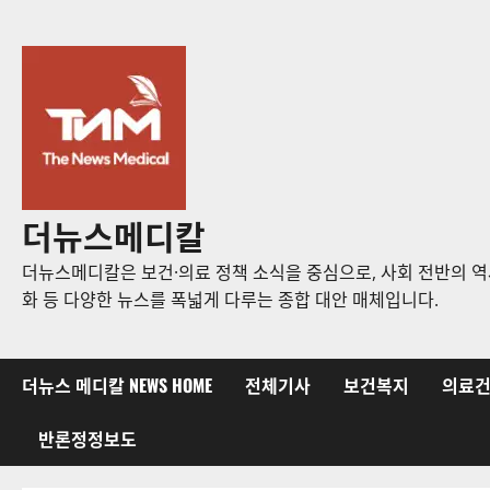
콘
텐
츠
로
바
로
가
기
더뉴스메디칼
더뉴스메디칼은 보건·의료 정책 소식을 중심으로, 사회 전반의 역사
화 등 다양한 뉴스를 폭넓게 다루는 종합 대안 매체입니다.
더뉴스 메디칼 NEWS HOME
전체기사
보건복지
의료
반론정정보도