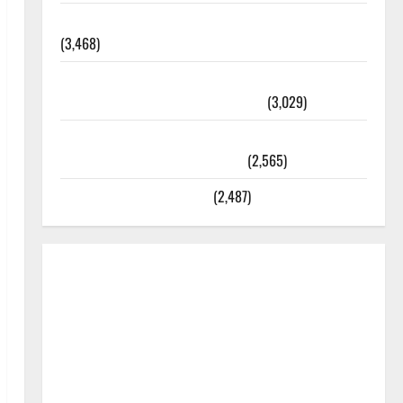
외과수술 뒤 비행기 타지 말아야 하는 2가지 이유
(3,468)
주민등록등본 발급받는 법과 활용법 완벽 가이드 –
등본·초본 차이점까지 한번에 해결
(3,029)
2025년 7월 대한민국에 오로라가 보인다? 정말 볼
수 있을까? 놓치면 후회할 정보
(2,565)
라면에 식초를 넣으라고?
(2,487)