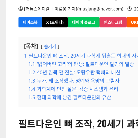
[더뉴스메디칼 | 이로움 기자](musjang@naver.com)
20
페이스북
X (트위터)
네이버 블로그
인스타그램
UR
[목차]
숨기기
1
필트다운인 뼈 조작, 20세기 과학계 뒤흔든 희대의 
1.1
‘잃어버린 고리’의 탄생: 필트다운인 발견의 열광
1.2
40년 침묵 깬 진실: 오랑우탄 턱뼈의 배신
1.3
누가, 왜 조작했나: 명예와 욕망의 그림자
1.4
과학계에 던진 질문: 검증 시스템과 윤리
1.5
현대 과학에 남긴 필트다운인의 유산
필트다운인 뼈 조작, 20세기 