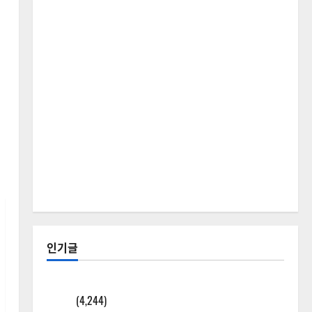
인기글
[칼럼] 갑상선암 세침검사는 왜 확률(위험도)로만 나
올까?
(4,244)