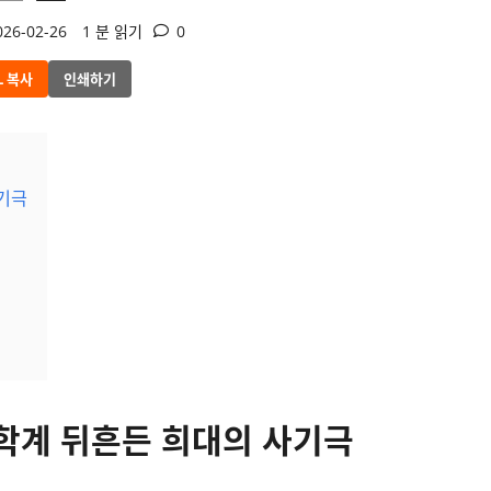
26-02-26
1 분 읽기
0
L 복사
인쇄하기
사기극
과학계 뒤흔든 희대의 사기극