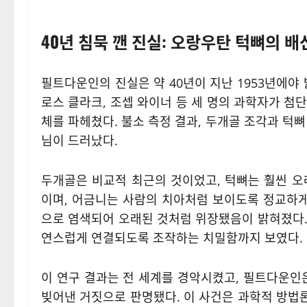
40년 침묵 깬 진실: 오랑우탄 턱뼈의 배
필트다운인의 진실은 약 40년이 지난 1953년에야
로스 클라크, 조셉 와이너 등 세 명의 과학자가 첨
체를 파헤쳤다. 불소 측정 결과, 두개골 조각과 턱
님이 드러났다.
두개골은 비교적 최근의 것이었고, 턱뼈는 훨씬 오
이며, 어금니는 사람의 치아처럼 보이도록 정교하게
으로 염색되어 오래된 것처럼 위장됐음이 밝혀졌다.
연스럽게 연결되도록 조작하는 치밀함까지 보였다.
이 연구 결과는 전 세계를 경악시켰고, 필트다운인은
빚어낸 거짓으로 판명됐다. 이 사건은 과학적 방법