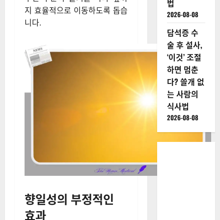
법
지 효율적으로 이동하도록 돕습
2026-08-08
니다.
담석증 수
술 후 설사,
‘이것’ 조절
하면 멈춘
다? 쓸개 없
는 사람의
식사법
2026-08-08
향일성의 부정적인
효과