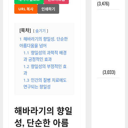
(3,476)
URL 복사
인쇄하기
주민등록등
본 발급받
는 법과 활
[목차]
숨기기
용법 완벽
1
해바라기의 향일성, 단순한
가이드 – 등
아름다움을 넘어
본·초본 차
1.1
향일성의 과학적 배경
이점까지
과 긍정적인 효과
한번에 해
1.2
향일성의 부정적인 효
결
(3,033)
과
1.3
인간의 질병 치료에도
2025년 7월
연구되는 향일성
대한민국에
오로라가
보인다? 정
해바라기의 향일
말 볼 수 있
성, 단순한 아름
을까? 놓치
면 후회할