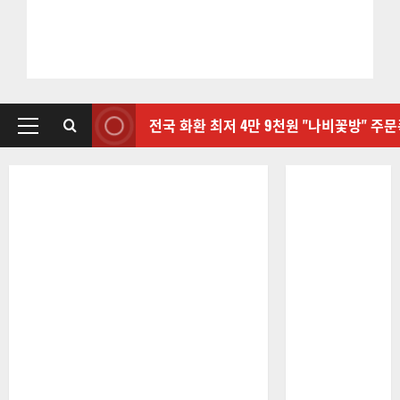
전국 화환 최저 4만 9천원 "나비꽃방" 주
기
본
메
뉴