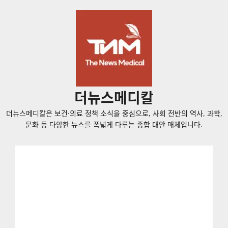
콘
텐
츠
로
바
로
가
더뉴스메디칼
기
더뉴스메디칼은 보건·의료 정책 소식을 중심으로, 사회 전반의 역사, 과학,
문화 등 다양한 뉴스를 폭넓게 다루는 종합 대안 매체입니다.