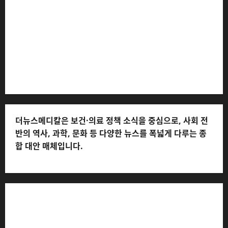
서구 호수로 710 * 대표 전화: 031-815-9975 * 독자 불만
및 피해 접수: 010-6568-1728, musjang@naver.com
(담당자: 이로움) * 정정·반론보도 접수:
musjang@naver.com * 청소년보호책임자: 전해연 (연락
처: 010-2555-3526) * 개인정보관리책임자: 전해연 (연락
처: 010-2555-3526)
더뉴스메디칼은 보건·의료 정책 소식을 중심으로, 사회 전
반의 역사, 과학, 문화 등 다양한 뉴스를 폭넓게 다루는 종
합 대안 매체입니다.
저작권자© 더뉴스메디칼, 모든 콘텐츠는 저작권법의 보호
를 받으며, 무단 전재와 복사, 배포 등을 금합니다.