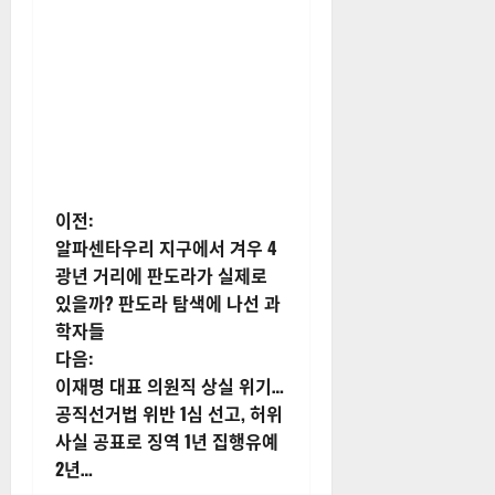
게
이전:
알파센타우리 지구에서 겨우 4
시
광년 거리에 판도라가 실제로
있을까? 판도라 탐색에 나선 과
물
학자들
내
다음:
이재명 대표 의원직 상실 위기…
비
공직선거법 위반 1심 선고, 허위
사실 공표로 징역 1년 집행유예
게
2년…