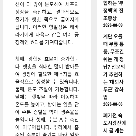
협하는 ‘부
신이 더 많이 분포하여 세포의
정맥’의 전
성장을 촉진하고, 결과적으로
조증상
줄기가 햇빛 쪽으로 굽어지게
2026-08-09
됩니다. 이러한 향일성은 해바
라기에게 다음과 같은 여러 긍
계단 오를
정적인 효과를 가져다줍니다.
때 무릎 통
증, 무조건
쉬는 게 정
첫째, 광합성 효율이 증가합니
답? 전문의
다. 햇빛을 최대한 많이 받아들
가 추천하
여 생장에 필요한 에너지를 효
는 ‘대퇴사
율적으로 생성할 수 있습니다.
두근’ 강화
둘째, 온도 조절이 가능합니다.
법
낮에는 햇빛을 따라 이동하여
2026-08-08
온도를 높이고, 밤에는 잎을 닫
아 수분 증발을 막아 생존율을
폐가전 속
높입니다. 셋째, 수분 흡수 촉진
도시광산에
이 이루어집니다. 뿌리에서 흡
서 금 캐는
수된 수분이 줄기를 따라 잎까