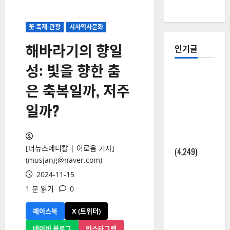
꽃‧축제‧관광
시사역사문화
해바라기의 향일
인기글
성: 빛을 향한 춤
[칼럼] 갑상
은 축복일까, 저주
선암 세침
검사는 왜
일까?
확률(위험
도)로만 나
올까?
[더뉴스메디칼 | 이로움 기자]
(4,249)
(musjang@naver.com)
외과수술
2024-11-15
뒤 비행기
1 분 읽기
0
타지 말아
야 하는 2가
페이스북
X (트위터)
지 이유
네이버 블로그
인스타그램