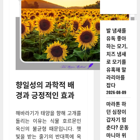
발 냄새를
유독 좋아
하는 모기,
치즈 냄새
로 모기를
유혹해 말
라리아를
향일성의 과학적 배
잡다
경과 긍정적인 효과
2026-08-09
마라톤 하
던 심장이
해바라기가 태양을 향해 고개를
갑자기 멈
돌리는 이유는 식물 호르몬인
춘다? 운동
옥신의 불균형 때문입니다. 햇
마니아 위
빛을 받는 줄기의 반대쪽에 옥