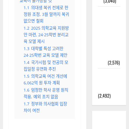
결
(3,040)
교육이 불가능할 것”
1.1
의대생 복귀 전제로 한
2025년 7월
정원 조정, 3월 말까지 복귀
대한민국에
없으면 철회
오로라가
1.2
2025 의학교육 지원방
보인다? 정
안 마련, 24·25학번 분리교
말 볼 수 있
육 모델 제시
을까? 놓치
1.3
대학별 특성 고려한
면 후회할
24·25학번 교육 모델 제안
정보
(2,576)
1.4
국가시험 및 전공의 모
집일정 유연화 추진
라면에 식
1.5
의학교육 여건 개선에
초를 넣으
6,062억 원 투자 계획
라고?
1.6
엄정한 학사 운영 원칙
(2,492)
적용, 예외 조치 없음
1.7
정부와 의사협회 입장
차이 여전