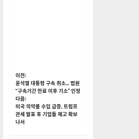
게
이전:
윤석열 대통령 구속 취소… 법원
시
“구속기간 만료 이후 기소” 인정
다음:
물
미국 의약품 수입 급증, 트럼프
내
관세 발표 후 기업들 재고 확보
나서
비
게
답글 남기기
이
이메일 주소는 공개되지 않습니
션