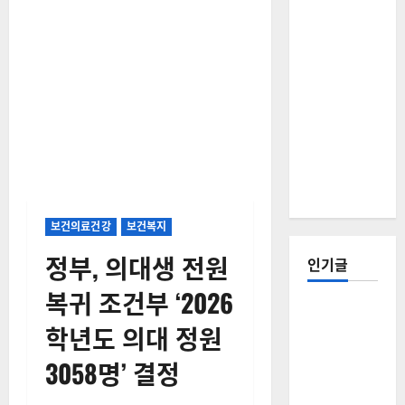
보건의료건강
보건복지
정부, 의대생 전원
인기글
복귀 조건부 ‘2026
[칼럼] 갑상
학년도 의대 정원
선암 세침
검사는 왜
3058명’ 결정
확률(위험
도)로만 나