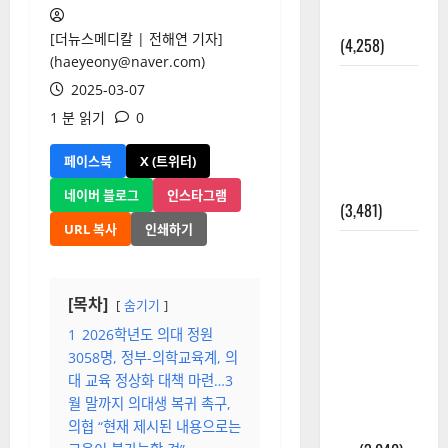
올까?
[더뉴스메디칼 | 전해연 기자]
(4,258)
(haeyeony@naver.com)
외과수술
2025-03-07
뒤 비행기
1 분 읽기
0
타지 말아
야 하는 2가
페이스북
X (트위터)
지 이유
네이버 블로그
인스타그램
(3,481)
URL 복사
인쇄하기
주민등록등
본 발급받
는 법과 활
[목차]
숨기기
용법 완벽
1
2026학년도 의대 정원
가이드 – 등
3058명, 정부-의학교육계, 의
본·초본 차
대 교육 정상화 대책 마련…3
이점까지
월 말까지 의대생 복귀 촉구,
한번에 해
의협 “현재 제시된 내용으로는