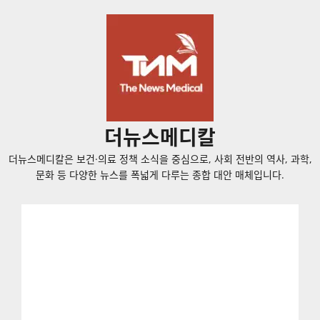
콘
텐
츠
로
바
로
가
더뉴스메디칼
기
더뉴스메디칼은 보건·의료 정책 소식을 중심으로, 사회 전반의 역사, 과학,
문화 등 다양한 뉴스를 폭넓게 다루는 종합 대안 매체입니다.