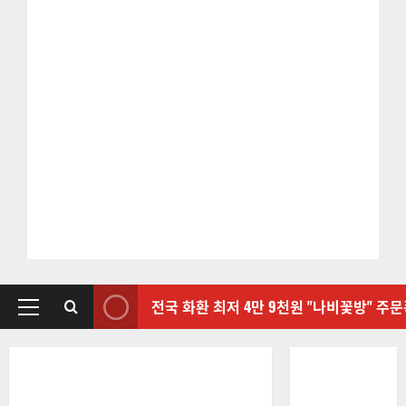
전국 화환 최저 4만 9천원 "나비꽃방" 주
기
본
메
뉴