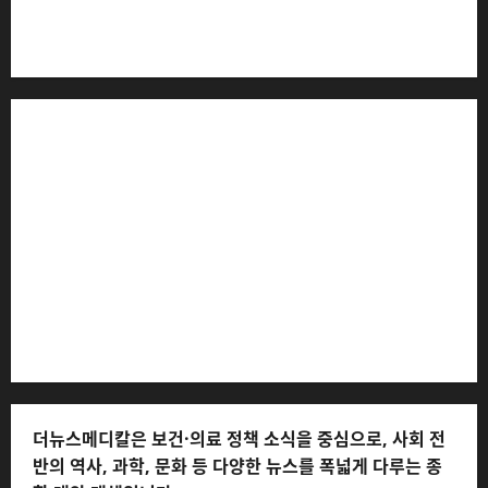
더뉴스메디칼 * 발행·편집인: 전해연 * 등록번호: 경기아
53559 (등록일: 2023.03.02) * 주소: 경기도 고양시 일산
서구 호수로 710 * 대표 전화: 031-815-9975 * 독자 불만
및 피해 접수: 010-6568-1728, musjang@naver.com
(담당자: 이로움) * 정정·반론보도 접수:
musjang@naver.com * 청소년보호책임자: 전해연 (연락
처: 010-2555-3526) * 개인정보관리책임자: 전해연 (연락
처: 010-2555-3526)
더뉴스메디칼은 보건·의료 정책 소식을 중심으로, 사회 전
반의 역사, 과학, 문화 등 다양한 뉴스를 폭넓게 다루는 종
합 대안 매체입니다.