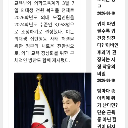
교육부와 의학교육계가 3월 7
고
일 의대생 전원 복귀를 전제로
2026-08-10
2026학년도 의대 모집인원을
귀지 파면
2024학년도 수준인 3,058명으
팔수록 귀
로 조정하기로 결정했다. 이는
건강 망친
의대생 집단행동 사태 해결을
다? ‘이비인
위한 정부의 새로운 전환점으
후과’가 권
로, 의대 교육 정상화를 위한 구
장하는 자
체적인 방안도 함께 제시됐다.
정 작용의
비밀
2026-08-10
밤마다 종
아리에 쥐
가 난다면?
단순 근육
통 아닌 혈
관이 터지