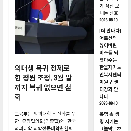
기 직전 보
내는 신호
2026-08-10
[더 만나다]
어르신의
잃어버린
미소를 되
찾아주는
의대생 복귀 전제로
한울재가노
인복지센터
한 정원 조정, 3월 말
이원구 센
까지 복귀 없으면 철
터장과 만
회
나다
2026-08-10
폭염 속 생
교육부는 의과대학 선진화를 위
명 지키는
한 총장협의회(의총협)와 한국
그늘막, 122
의과대학‧의학전문대학원협회