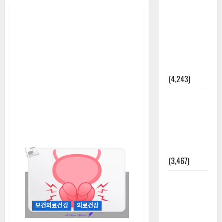
[칼럼] 갑상
선암 세침
검사는 왜
확률(위험
도)로만 나
올까?
(4,243)
외과수술
뒤 비행기
타지 말아
야 하는 2가
지 이유
(3,467)
주민등록등
본 발급받
는 법과 활
보건의료건강
의료건강
용법 완벽