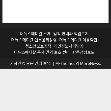
저작권자© 더뉴스메디칼, 모든 콘텐츠는 저작권법의 보호
를 받으며, 무단 전재와 복사, 배포 등을 금합니다.
더뉴스메디칼 소개
법적 안내와 책임고지
더뉴스메디칼 언론윤리강령
더뉴스메디칼 이용약관
청소년보호정책
개인정보처리방침
더뉴스메디칼 독자 권익 보호 센터
반론정정보도
저작권 © 모든 권리 보유.
|
AF themes의
MoreNews
.