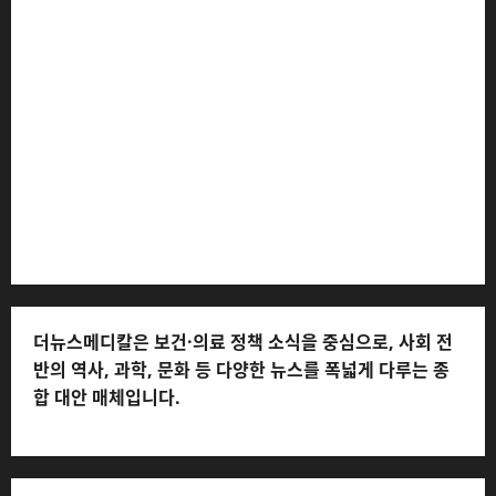
더뉴스메디칼 * 발행·편집인: 전해연 * 등록번호: 경기아
53559 (등록일: 2023.03.02) * 주소: 경기도 고양시 일산
서구 호수로 710 * 대표 전화: 031-815-9975 * 독자 불만
및 피해 접수: 010-6568-1728, musjang@naver.com
(담당자: 이로움) * 정정·반론보도 접수:
musjang@naver.com * 청소년보호책임자: 전해연 (연락
처: 010-2555-3526) * 개인정보관리책임자: 전해연 (연락
처: 010-2555-3526)
더뉴스메디칼은 보건·의료 정책 소식을 중심으로, 사회 전
반의 역사, 과학, 문화 등 다양한 뉴스를 폭넓게 다루는 종
합 대안 매체입니다.