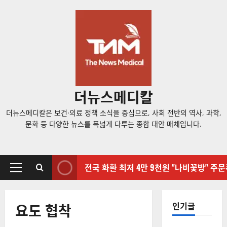
콘
텐
츠
로
바
로
가
더뉴스메디칼
기
더뉴스메디칼은 보건·의료 정책 소식을 중심으로, 사회 전반의 역사, 과학,
문화 등 다양한 뉴스를 폭넓게 다루는 종합 대안 매체입니다.
전국 화환 최저 4만 9천원 "나비꽃방" 주
기
본
메
요도 협착
인기글
뉴