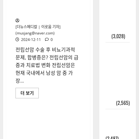
가이드 – 등
전립선암 수술 후 비뇨기과적
문제와 그 치료법
본·초본 차
이점까지
[더뉴스메디칼 | 이로움 기자]
한번에 해
(musjang@naver.com)
결
(3,028)
2024-12-11
0
2025년 7월
전립선암 수술 후 비뇨기과적
대한민국에
문제, 합병증은? 전립선암의 급
오로라가
증과 치료법 변화 전립선암은
보인다? 정
현재 국내에서 남성 암 중 가
말 볼 수 있
장...
을까? 놓치
전
더 보기
면 후회할
립
선
정보
(2,565)
암
수
라면에 식
술
후
초를 넣으
비
뇨
라고?
기
과
(2,487)