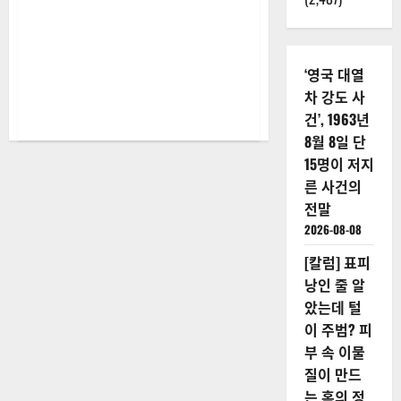
적
문
제
와
그
치
‘영국 대열
료
법
차 강도 사
에
건’, 1963년
대
해
8월 8일 단
더
읽
15명이 저지
어
보
른 사건의
기
전말
2026-08-08
[칼럼] 표피
낭인 줄 알
았는데 털
이 주범? 피
부 속 이물
질이 만드
는 혹의 정